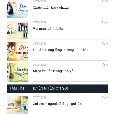
06/08/2026
0
Chiếc nhẫn thủy chung
05/08/2026
0
Vui mùa thánh hiến
05/08/2026
0
50 năm trong lòng thương xót Chúa
05/08/2026
0
Được lớn lên trong tình yêu
TÂM TÌNH
HUYỀN NHIỆM ƠN GỌI
27/07/2026
0
Gởi em – người đã được gọi tên