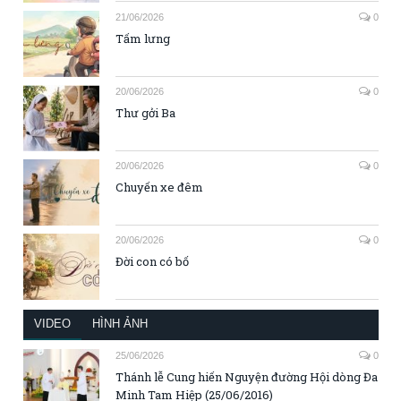
21/06/2026
0
Tấm lưng
20/06/2026
0
Thư gởi Ba
20/06/2026
0
Chuyến xe đêm
20/06/2026
0
Đời con có bố
VIDEO
HÌNH ẢNH
25/06/2026
0
Thánh lễ Cung hiến Nguyện đường Hội dòng Đa
Minh Tam Hiệp (25/06/2016)