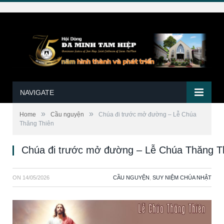
NAVIGATE
»
»
Home
Cầu nguyện
Chúa đi trước mở đường – Lễ Chúa
Thăng Thiên
Chúa đi trước mở đường – Lễ Chúa Thăng T
ON
14/05/2026
CẦU NGUYỆN
,
SUY NIỆM CHÚA NHẬT