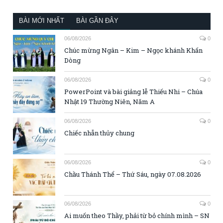
BÀI MỚI NHẤT
BÀI GẦN ĐÂY
06/08/2026
0
Chúc mừng Ngân – Kim – Ngọc khánh Khấn
Dòng
06/08/2026
0
PowerPoint và bài giảng lễ Thiếu Nhi – Chúa
Nhật 19 Thường Niên, Năm A
06/08/2026
0
Chiếc nhẫn thủy chung
06/08/2026
0
Chầu Thánh Thể – Thứ Sáu, ngày 07.08.2026
06/08/2026
0
Ai muốn theo Thầy, phải từ bỏ chính mình – SN