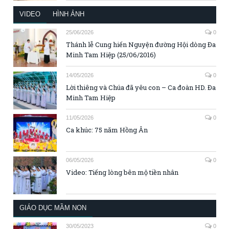
VIDEO
HÌNH ẢNH
25/06/2026
0
Thánh lễ Cung hiến Nguyện đường Hội dòng Đa
Minh Tam Hiệp (25/06/2016)
14/05/2026
0
Lời thiêng và Chúa đã yêu con – Ca đoàn HD. Đa
Minh Tam Hiệp
11/05/2026
0
Ca khúc: 75 năm Hồng Ân
06/05/2026
0
Video: Tiếng lòng bên mộ tiền nhân
GIÁO DỤC MẦM NON
30/05/2023
0