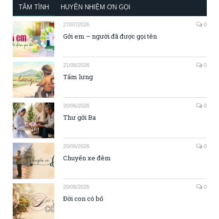
TÂM TÌNH
HUYỀN NHIỆM ƠN GỌI
27/07/2026
0
Gởi em – người đã được gọi tên
21/06/2026
0
Tấm lưng
20/06/2026
0
Thư gởi Ba
20/06/2026
0
Chuyến xe đêm
20/06/2026
0
Đời con có bố