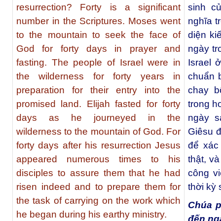
resurrection? Forty is a significant
sinh c
number in the Scriptures. Moses went
nghĩa t
to the mountain to seek the face of
diện ki
God for forty days in prayer and
ngày tr
fasting. The people of Israel were in
Israel 
the wilderness for forty years in
chuẩn b
preparation for their entry into the
chay b
promised land. Elijah fasted for forty
trong h
days as he journeyed in the
ngày s
wilderness to the mountain of God. For
Giêsu đ
forty days after his resurrection Jesus
để xác 
appeared numerous times to his
thật, v
disciples to assure them that he had
công vi
risen indeed and to prepare them for
thời kỳ
the task of carrying on the work which
Chúa p
he began during his earthy ministry.
đến ng