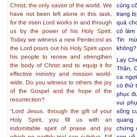
Christ, the only savior of the world. We
củng cố
have not been left alone in this task,
trang b
for the risen Lord works in and through
quả cho
us by the power of his Holy Spirit.
có làm
Today we witness a new Pentecost as
Tin m
the Lord pours out his Holy Spirit upon
khô
his people to renew and strengthen
Lạy Ch
the body of Christ and to equip it for
Thần, C
effective ministry and mission world-
ca ngợ
wide. Do you witness to others the joy
có thử 
of the Gospel and the hope of the
phục đư
resurrection?
vui ph
“Lord Jesus, through the gift of your
sống cu
Holy Spirit, you fill us with an
quang 
indomitable spirit of praise and joy
chứng 
which no earthly trial can subdue. Fill
con về