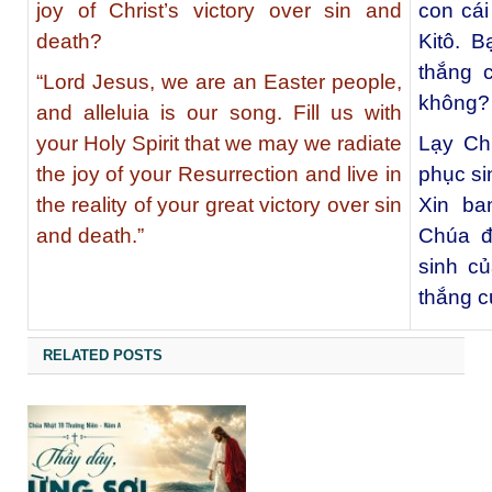
joy of Christ’s victory over sin and
con cá
death?
Kitô. B
thắng c
“Lord Jesus, we are an Easter people,
không?
and alleluia is our song. Fill us with
your Holy Spirit that we may we radiate
Lạy Ch
the joy of your Resurrection and live in
phục si
the reality of your great victory over sin
Xin ba
and death.”
Chúa đ
sinh củ
thắng c
RELATED POSTS