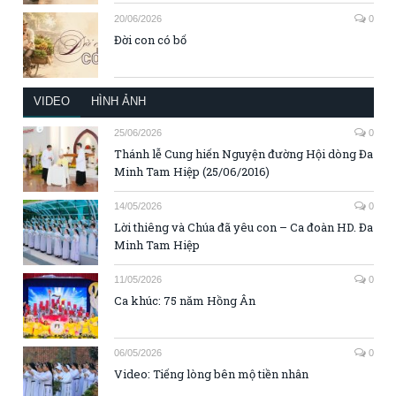
20/06/2026
0
Đời con có bố
VIDEO
HÌNH ẢNH
25/06/2026
0
Thánh lễ Cung hiến Nguyện đường Hội dòng Đa
Minh Tam Hiệp (25/06/2016)
14/05/2026
0
Lời thiêng và Chúa đã yêu con – Ca đoàn HD. Đa
Minh Tam Hiệp
11/05/2026
0
Ca khúc: 75 năm Hồng Ân
06/05/2026
0
Video: Tiếng lòng bên mộ tiền nhân