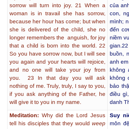
sorrow will turn into joy. 21 When a
của anh
woman is in travail she has sorrow,
con, n
because her hour has come; but when
mình; n
she is delivered of the child, she no
đến cơ
longer remembers the anguish, for joy
niềm vu
that a child is born into the world. 22
gian.
22
So you have sorrow now, but I will see
buồn, 
you again and your hearts will rejoice,
anh em 
and no one will take your joy from
không 
you. 23 In that day you will ask
không c
nothing of me. Truly, truly, I say to you,
bảo th
if you ask anything of the Father, he
điều g
will give it to you in my name.
danh T
Meditation:
Why did the Lord Jesus
Suy ni
tell his disciples that they would
weep
môn đệ