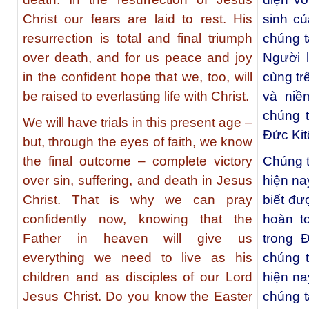
Christ our fears are laid to rest. His
sinh c
resurrection is total and final triumph
chúng t
over death, and for us peace and joy
Người 
in the confident hope that we, too, will
cùng tr
be raised to everlasting life with Christ.
và niề
chúng t
We will have trials in this present age –
Đức Kit
but, through the eyes of faith, we know
the final outcome – complete victory
Chúng t
over sin, suffering, and death in Jesus
hiện na
Christ. That is why we can pray
biết đư
confidently now, knowing that the
hoàn to
Father in heaven will give us
trong 
everything we need to live as his
chúng t
children and as disciples of our Lord
hiện na
Jesus Christ. Do you know the Easter
chúng t