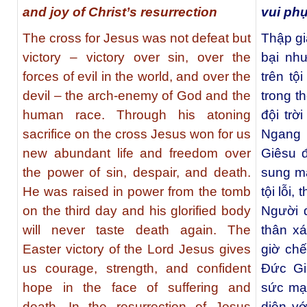
and joy of Christ’s resurrection
vui ph
The cross for Jesus was not defeat but
Thập gi
victory – victory over sin, over the
bại nh
forces of evil in the world, and over the
trên tộ
devil – the arch-enemy of God and the
trong t
human race. Through his atoning
đội trờ
sacrifice on the cross Jesus won for us
Ngang q
new abundant life and freedom over
Giêsu 
the power of sin, despair, and death.
sung mã
He was raised in power from the tomb
tội lỗi,
on the third day and his glorified body
Người 
will never taste death again. The
thân x
Easter victory of the Lord Jesus gives
giờ chế
us courage, strength, and confident
Ðức Gi
hope in the face of suffering and
sức mạn
death. In the resurrection of Jesus
diện vớ