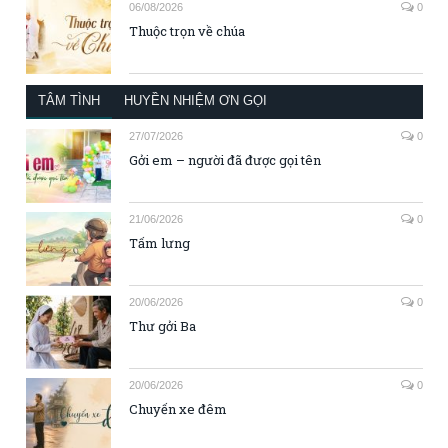
06/08/2026
0
Thuộc trọn về chúa
TÂM TÌNH
HUYỀN NHIỆM ƠN GỌI
27/07/2026
0
Gởi em – người đã được gọi tên
21/06/2026
0
Tấm lưng
20/06/2026
0
Thư gởi Ba
20/06/2026
0
Chuyến xe đêm