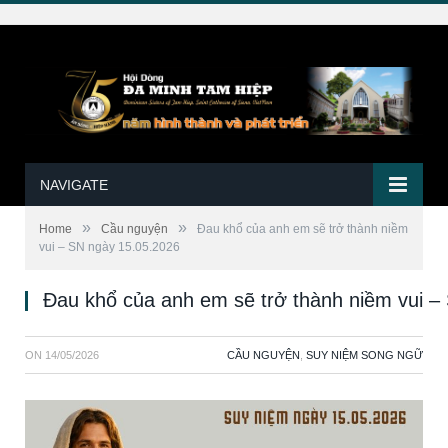
NAVIGATE
»
»
Home
Cầu nguyện
Đau khổ của anh em sẽ trở thành niềm
vui – SN ngày 15.05.2026
Đau khổ của anh em sẽ trở thành niềm vui –
ON
14/05/2026
CẦU NGUYỆN
,
SUY NIỆM SONG NGỮ