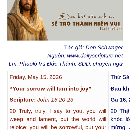
T
ác giả: Don Schwager
Nguồn:
www.dailyscripture.net
Lm. Phaolô Vũ Đức Thành, SDD. chuyển ng
ữ
Friday, May 15, 2026
Thứ Sá
“Your sorrow will turn into joy”
Đau kh
Scripture:
John 16:20-23
Ga 16, 
20 Truly, truly, I say to you, you will
20
Thật
weep and lament, but the world will
khóc l
rejoice; you will be sorrowful, but your
mừng. 