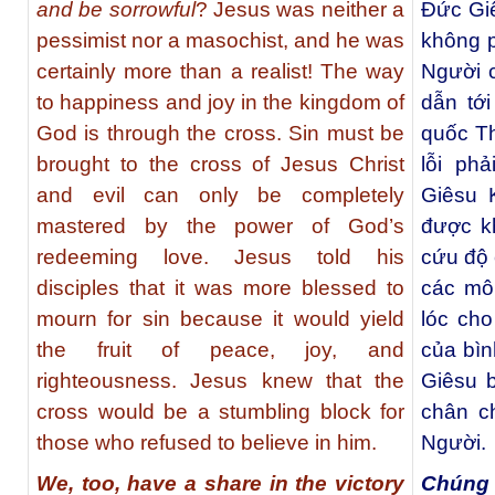
and be sorrowful
? Jesus was neither a
Ðức Giê
pessimist nor a masochist, and he was
không p
certainly more than a realist! The way
Người 
to happiness and joy in the kingdom of
dẫn tớ
God is through the cross. Sin must be
quốc Th
brought to the cross of Jesus Christ
lỗi ph
and evil can only be completely
Giêsu 
mastered by the power of God’s
được k
redeeming love. Jesus told his
cứu độ 
disciples that it was more blessed to
các mô
mourn for sin because it would yield
lóc cho
the fruit of peace, joy, and
của bìn
righteousness. Jesus knew that the
Giêsu b
cross would be a stumbling block for
chân c
those who refused to believe in him.
Người.
We, too, have a share in the victory
Chúng 