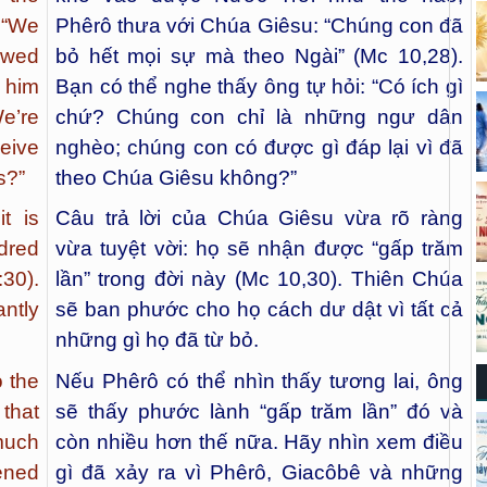
 “We
Phêrô thưa với Chúa Giêsu: “Chúng con đã
owed
bỏ hết mọi sự mà theo Ngài” (Mc 10,28).
 him
Bạn có thể nghe thấy ông tự hỏi: “Có ích gì
e’re
chứ? Chúng con chỉ là những ngư dân
eive
nghèo; chúng con có được gì đáp lại vì đã
s?”
theo Chúa Giêsu không?”
t is
Câu trả lời của Chúa Giêsu vừa rõ ràng
dred
vừa tuyệt vời: họ sẽ nhận được “gấp trăm
30).
lần” trong đời này (Mc 10,30). Thiên Chúa
ntly
sẽ ban phước cho họ cách dư dật vì tất cả
những gì họ đã từ bỏ.
o the
Nếu Phêrô có thể nhìn thấy tương lai, ông
that
sẽ thấy phước lành “gấp trăm lần” đó và
much
còn nhiều hơn thế nữa. Hãy nhìn xem điều
ened
gì đã xảy ra vì Phêrô, Giacôbê và những