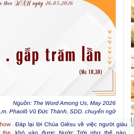
Nguồn: The Word Among Us, May 2026
Lm. Phaolô Vũ Đức Thành, SDD. chuyển ngữ
 how
Đáp lại lời Chúa Giêsu về việc người giàu
r the
khó vào được Nước Trời như thế nào,