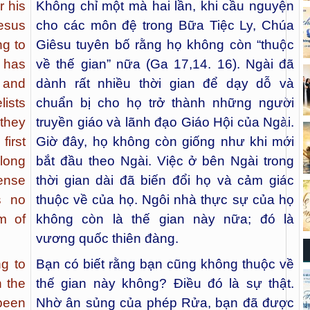
r his
Không chỉ một mà hai lần, khi cầu nguyện
esus
cho các môn đệ trong Bữa Tiệc Ly, Chúa
ng to
Giêsu tuyên bố rằng họ không còn “thuộc
 has
về thế gian” nữa (Ga 17,14. 16). Ngài đã
 and
dành rất nhiều thời gian để dạy dỗ và
ists
chuẩn bị cho họ trở thành những người
they
truyền giáo và lãnh đạo Giáo Hội của Ngài.
irst
Giờ đây, họ không còn giống như khi mới
 long
bắt đầu theo Ngài. Việc ở bên Ngài trong
ense
thời gian dài đã biến đổi họ và cảm giác
s no
thuộc về của họ. Ngôi nhà thực sự của họ
om of
không còn là thế gian này nữa; đó là
vương quốc thiên đàng.
g to
Bạn có biết rằng bạn cũng không thuộc về
h the
thế gian này không? Điều đó là sự thật.
been
Nhờ ân sủng của phép Rửa, bạn đã được