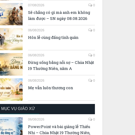
07/08/2026
0
Sẽ chẳng có gì mà anh em không
làm được – SN ngày 08.08.2026
06/08/2026
0
Hôn lễ cùng đấng tình quân
06/08/2026
0
Đừng sống bằng nỗi sợ – Chúa Nhật
19 Thường Niên, năm A
06/08/2026
0
Mẹ vẫn luôn thương con
MỤC VỤ GIÁO XỨ
06/08/2026
0
PowerPoint và bài giảng lễ Thiếu
Nhi – Chúa Nhật 19 Thường Niên,