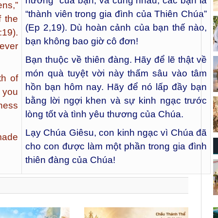
hương” của bạn, và cùng nhau, các bạn là
ens,”
“thành viên trong gia đình của Thiên Chúa”
 the
(Ep 2,19). Dù hoàn cảnh của bạn thế nào,
19).
bạn không bao giờ cô đơn!
never
Bạn thuộc về thiên đàng. Hãy để lẽ thật về
món quà tuyệt vời này thấm sâu vào tâm
th of
hồn bạn hôm nay. Hãy để nó lấp đầy bạn
l you
bằng lời ngợi khen và sự kinh ngạc trước
dness
lòng tốt và tình yêu thương của Chúa.
Lạy Chúa Giêsu, con kinh ngạc vì Chúa đã
 made
cho con được làm một phần trong gia đình
thiên đàng của Chúa!