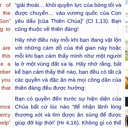
r of
“giải thoát… khỏi quyền lực của bóng tối và
 the
được chuyển… vào vương quốc của Con
Son”
yêu dấu [của Thiên Chúa]” (Cl 1,13). Bạn
ng to
cũng thuộc về thiên đàng!
Hãy nhớ điều này mỗi khi bạn đang vật lộn
 are
với những cám dỗ của thế gian này hoặc
 this
mỗi khi bạn cảm thấy mình như một người
ke a
lạ ở một vùng đất xa lạ. Hãy nhớ rằng, bất
mber
kể bạn cảm thấy thế nào, bạn đều có tất cả
 you
các quyền và đặc ân mà mọi công dân của
 that
thiên đàng đều được hưởng:
Bạn có quyền đến trước sự hiện diện của
sence
Chúa bất cứ lúc nào “để nhận lãnh lòng
ercy
thương xót và tìm được ân sủng để được
elp”
giúp đỡ kịp thời” (Hr 4,16). Không gì có thể