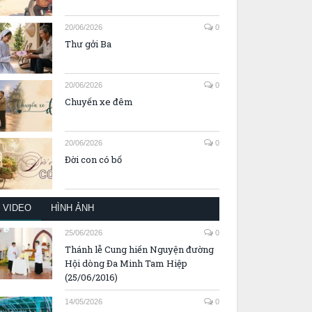
20/06/2026
0
Thư gởi Ba
20/06/2026
0
Chuyến xe đêm
20/06/2026
0
Đời con có bố
VIDEO
HÌNH ẢNH
25/06/2026
0
Thánh lễ Cung hiến Nguyện đường
Hội dòng Đa Minh Tam Hiệp
(25/06/2016)
14/05/2026
0