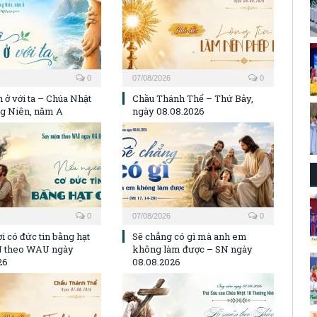
0
07/08/2026
0
 ở với ta – Chúa Nhật
Chầu Thánh Thể – Thứ Bảy,
g Niên, năm A
ngày 08.08.2026
0
07/08/2026
0
i có đức tin bằng hạt
Sẽ chẳng có gì mà anh em
N theo WAU ngày
không làm được – SN ngày
26
08.08.2026