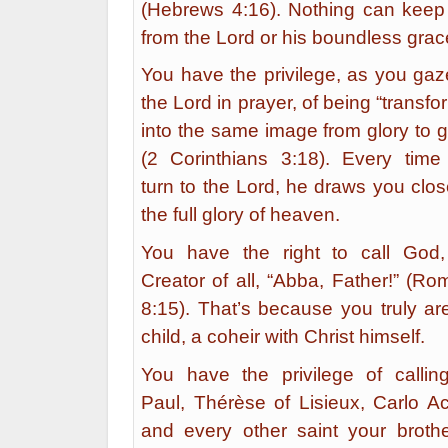
(Hebrews 4:16). Nothing can keep
from the Lord or his boundless grac
You have the privilege, as you ga
the Lord in prayer, of being “transf
into the same image from glory to g
(2 Corinthians 3:18). Every time
turn to the Lord, he draws you clos
the full glory of heaven.
You have the right to call God,
Creator of all, “Abba, Father!” (R
8:15). That’s because you truly ar
child, a coheir with Christ himself.
You have the privilege of calling
Paul, Thérèse of Lisieux, Carlo Ac
and every other saint your brothe