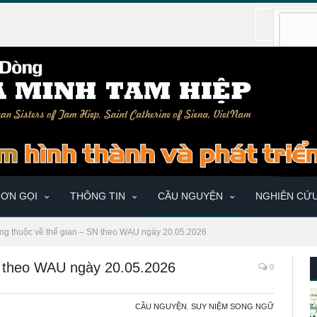
ƠN GỌI
THÔNG TIN
CẦU NGUYỆN
NGHIÊN CỨ
ng thuộc về thế gian – SN theo WAU ngày 20.05.2026
N theo WAU ngày 20.05.2026
0
CẦU NGUYỆN
,
SUY NIỆM SONG NGỮ