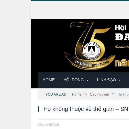
HOME
HỘI DÒNG
LINH ĐẠO
»
»
YOU ARE AT:
Home
Cầu nguyện
Họ khô
Họ không thuộc về thế gian – S
ON
19/05/2026