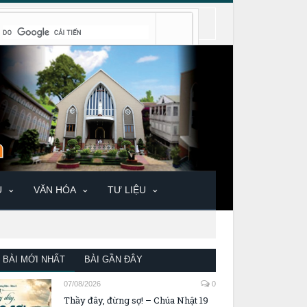
U
VĂN HÓA
TƯ LIỆU
BÀI MỚI NHẤT
BÀI GẦN ĐÂY
07/08/2026
0
Thầy đây, đừng sợ! – Chúa Nhật 19