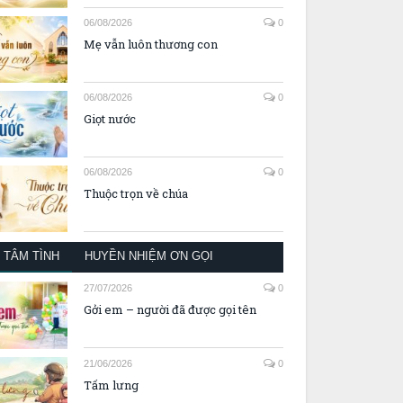
06/08/2026
0
Mẹ vẫn luôn thương con
06/08/2026
0
Giọt nước
06/08/2026
0
Thuộc trọn về chúa
TÂM TÌNH
HUYỀN NHIỆM ƠN GỌI
27/07/2026
0
Gởi em – người đã được gọi tên
21/06/2026
0
Tấm lưng