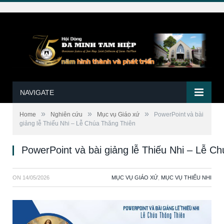
NAVIGATE
»
»
»
Home
Nghiên cứu
Mục vụ Giáo xứ
PowerPoint và bài
giảng lễ Thiếu Nhi – Lễ Chúa Thăng Thiên
PowerPoint và bài giảng lễ Thiếu Nhi – Lễ C
ON
14/05/2026
MỤC VỤ GIÁO XỨ
,
MỤC VỤ THIẾU NHI