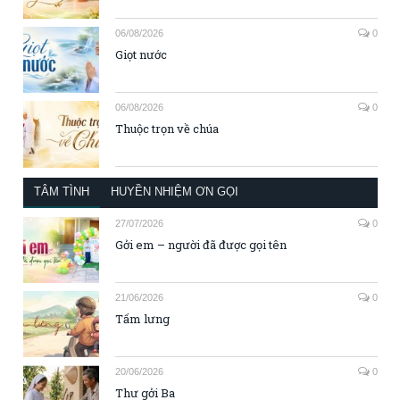
06/08/2026
0
Giọt nước
06/08/2026
0
Thuộc trọn về chúa
TÂM TÌNH
HUYỀN NHIỆM ƠN GỌI
27/07/2026
0
Gởi em – người đã được gọi tên
21/06/2026
0
Tấm lưng
20/06/2026
0
Thư gởi Ba