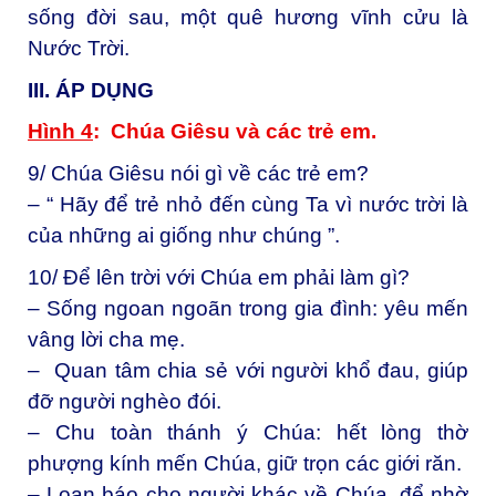
sống đời sau, một quê hương vĩnh cửu là
Nước Trời.
III. ÁP DỤNG
Hình 4
: Chúa Giêsu và các trẻ em.
9/ Chúa Giêsu nói gì về các trẻ em?
– “ Hãy để trẻ nhỏ đến cùng Ta vì nước trời là
của những ai giống như chúng ”.
10/ Để lên trời với Chúa em phải làm gì?
– Sống ngoan ngoãn trong gia đình: yêu mến
vâng lời cha mẹ.
– Quan tâm chia sẻ với người khổ đau, giúp
đỡ người nghèo đói.
– Chu toàn thánh ý Chúa: hết lòng thờ
phượng kính mến Chúa, giữ trọn các giới răn.
– Loan báo cho người khác về Chúa, để nhờ