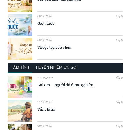
06/08/2026
0
Giọt nước
06/08/2026
0
Thuộc trọn về chúa
TÂM TÌNH
HUYỀN NHIỆM ƠN GỌI
27/07/2026
0
Gởi em – người đã được gọi tên
21/06/2026
0
Tấm lưng
20/06/2026
0