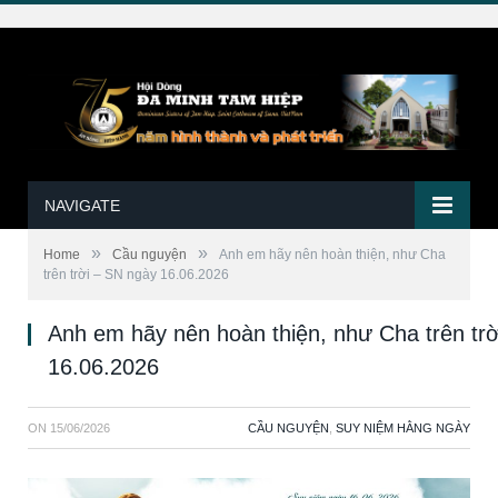
NAVIGATE
»
»
Home
Cầu nguyện
Anh em hãy nên hoàn thiện, như Cha
trên trời – SN ngày 16.06.2026
Anh em hãy nên hoàn thiện, như Cha trên tr
16.06.2026
ON
15/06/2026
CẦU NGUYỆN
,
SUY NIỆM HẰNG NGÀY