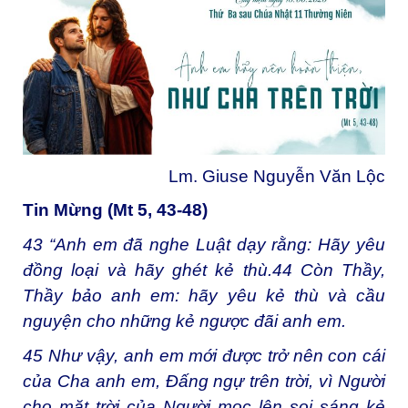
Lm. Giuse Nguyễn Văn Lộc
Tin Mừng (Mt 5, 43-48)
43
“Anh em đã nghe Luật dạy rằng: Hãy yêu
đồng loại và hãy ghét kẻ thù.
44
Còn Thầy,
Thầy bảo anh em: hãy yêu kẻ thù và cầu
nguyện cho những kẻ ngược đãi anh em.
45
Như vậy, anh em mới được trở nên con cái
của Cha anh em, Đấng ngự trên trời, vì Người
cho mặt trời của Người mọc lên soi sáng kẻ