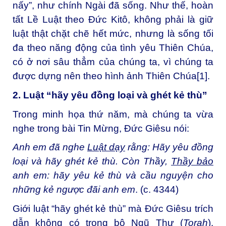
nấy”, như chính Ngài đã sống. Như thế, hoàn
tất Lề Luật theo Đức Kitô, không phải là giữ
luật thật chặt chẽ hết mức, nhưng là sống tối
đa theo năng động của tình yêu Thiên Chúa,
có ở nơi sâu thẳm của chúng ta, vì chúng ta
được dựng nên theo hình ảnh Thiên Chúa
[1]
.
2. Luật “hãy yêu đồng loại và ghét kẻ thù”
Trong minh họa thứ năm, mà chúng ta vừa
nghe trong bài Tin Mừng, Đức Giêsu nói:
Anh em đã nghe
Luật dạy
rằng: Hãy yêu đồng
loại và hãy ghét kẻ thù. Còn Thầy,
Thầy bảo
anh em: hãy yêu kẻ thù và cầu nguyện cho
những kẻ ngược đãi anh em
.
(c. 4344)
Giới luật “hãy ghét kẻ thù” mà Đức Giêsu trích
dẫn không có trong bộ Ngũ Thư (
Torah
).