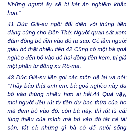
Những người ấy sẽ bị kết án nghiêm khắc
hơn.”
41
Đức Giê-su ngồi đối diện với thùng tiền
dâng cúng cho Đền Thờ. Người quan sát xem
đám đông bỏ tiền vào đó ra sao. Có lắm người
giàu bỏ thật nhiều tiền.
42
Cũng có một bà goá
nghèo đến bỏ vào đó hai đồng tiền kẽm, trị giá
một phần tư đồng xu Rô-ma.
43
Đức Giê-su liền gọi các môn đệ lại và nói:
“Thầy bảo thật anh em: bà goá nghèo này đã
bỏ vào thùng nhiều hơn ai hết.
44
Quả vậy,
mọi người đều rút từ tiền dư bạc thừa của họ
mà đem bỏ vào đó; còn bà này, thì rút từ cái
túng thiếu của mình mà bỏ vào đó tất cả tài
sản, tất cả những gì bà có để nuôi sống