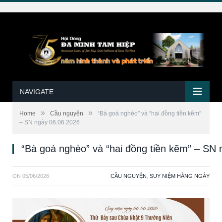
NAVIGATE
»
»
Home
Cầu nguyện
“Bà goá nghèo” và “hai đồng tiền kẽm”
– SN ngày 06.06.2026
“Bà goá nghèo” và “hai đồng tiền kẽm” – SN
ON
05/06/2026
CẦU NGUYỆN
,
SUY NIỆM HẰNG NGÀY