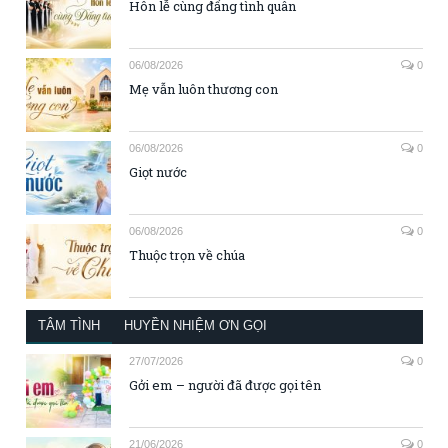
Hôn lễ cùng đấng tình quân
06/08/2026
0
Mẹ vẫn luôn thương con
06/08/2026
0
Giọt nước
06/08/2026
0
Thuộc trọn về chúa
TÂM TÌNH
HUYỀN NHIỆM ƠN GỌI
27/07/2026
0
Gởi em – người đã được gọi tên
21/06/2026
0