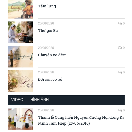
Tấm lưng
20/06/2026
0
Thư gởi Ba
20/06/2026
0
Chuyến xe đêm
20/06/2026
0
Đời con có bố
VIDEO
HÌNH ẢNH
25/06/2026
0
Thánh lễ Cung hiến Nguyện đường Hội dòng Đa
Minh Tam Hiệp (25/06/2016)