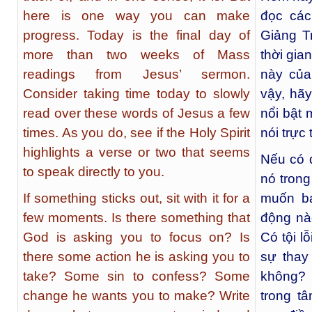
here is one way you can make
đọc các
progress. Today is the final day of
Giảng T
more than two weeks of Mass
thời gia
readings from Jesus’ sermon.
này của
Consider taking time today to slowly
vậy, hã
read over these words of Jesus a few
nổi bật
times. As you do, see if the Holy Spirit
nói trực
highlights a verse or two that seems
Nếu có đ
to speak directly to you.
nó trong
If something sticks out, sit with it for a
muốn bạ
few moments. Is there something that
động nà
God is asking you to focus on? Is
Có tội l
there some action he is asking you to
sự thay
take? Some sin to confess? Some
không? 
change he wants you to make? Write
trong t