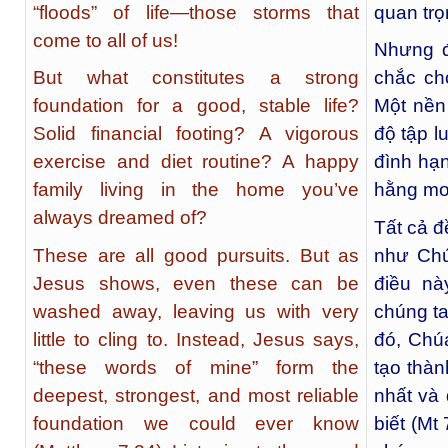
“floods” of life—those storms that
quan trọ
come to all of us!
Nhưng đ
But what constitutes a strong
chắc ch
foundation for a good, stable life?
Một nền
Solid financial footing? A vigorous
độ tập l
exercise and diet routine? A happy
đình hạ
family living in the home you’ve
hằng m
always dreamed of?
Tất cả đ
These are all good pursuits. But as
như Chú
Jesus shows, even these can be
điều nà
washed away, leaving us with very
chúng ta
little to cling to. Instead, Jesus says,
đó, Chúa
“these words of mine” form the
tạo thàn
deepest, strongest, and most reliable
nhất và 
foundation we could ever know
biết (Mt