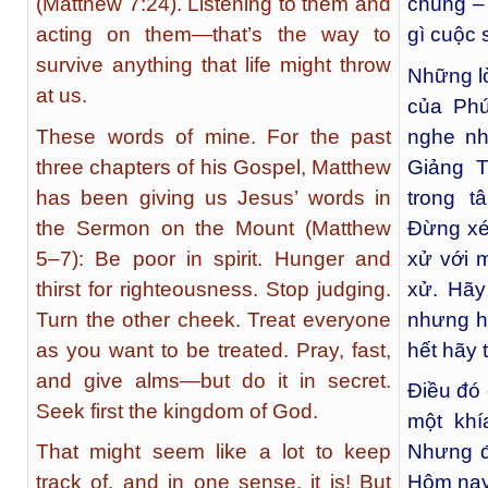
(Matthew 7:24). Listening to them and
chúng – 
acting on them—that’s the way to
gì cuộc 
survive anything that life might throw
Những lờ
at us.
của Phú
These words of mine. For the past
nghe nh
three chapters of his Gospel, Matthew
Giảng T
has been giving us Jesus’ words in
trong t
the Sermon on the Mount (Matthew
Đừng xé
5–7): Be poor in spirit. Hunger and
xử với 
thirst for righteousness. Stop judging.
xử. Hãy
Turn the other cheek. Treat everyone
nhưng h
as you want to be treated. Pray, fast,
hết hãy
and give alms—but do it in secret.
Điều đó 
Seek first the kingdom of God.
một khí
That might seem like a lot to keep
Nhưng đ
track of, and in one sense, it is! But
Hôm nay 