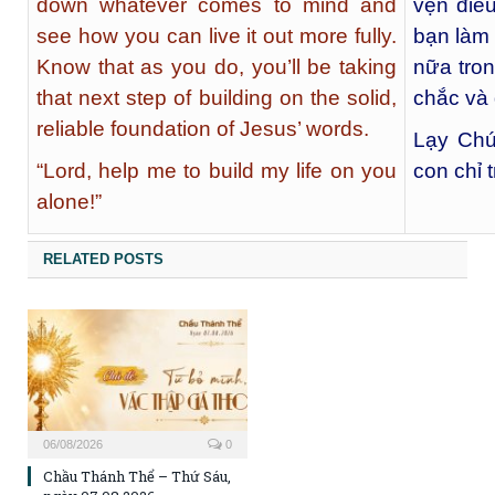
down whatever comes to mind and
vẹn điều
see how you can live it out more fully.
bạn làm 
Know that as you do, you’ll be taking
nữa tron
that next step of building on the solid,
chắc và 
reliable foundation of Jesus’ words.
Lạy Chú
“Lord, help me to build my life on you
con chỉ 
alone!”
RELATED POSTS
06/08/2026
0
Chầu Thánh Thể – Thứ Sáu,