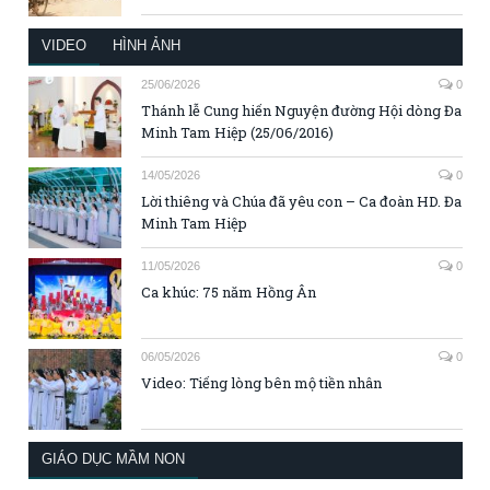
VIDEO
HÌNH ẢNH
25/06/2026
0
Thánh lễ Cung hiến Nguyện đường Hội dòng Đa
Minh Tam Hiệp (25/06/2016)
14/05/2026
0
Lời thiêng và Chúa đã yêu con – Ca đoàn HD. Đa
Minh Tam Hiệp
11/05/2026
0
Ca khúc: 75 năm Hồng Ân
06/05/2026
0
Video: Tiếng lòng bên mộ tiền nhân
GIÁO DỤC MẦM NON