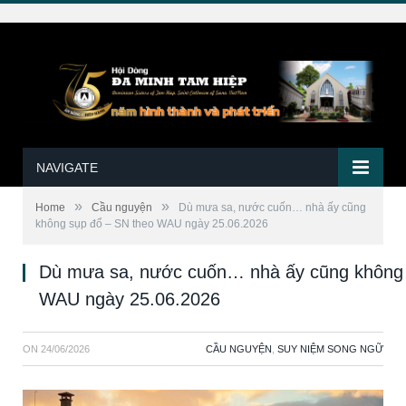
NAVIGATE
»
»
Home
Cầu nguyện
Dù mưa sa, nước cuốn… nhà ấy cũng
không sụp đổ – SN theo WAU ngày 25.06.2026
Dù mưa sa, nước cuốn… nhà ấy cũng không 
WAU ngày 25.06.2026
ON
24/06/2026
CẦU NGUYỆN
,
SUY NIỆM SONG NGỮ