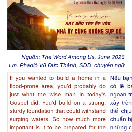
Nguồn: The Word Among Us, June 2026
Lm. Phaolô Vũ Đức Thành, SDD. chuyển ngữ
If you wanted to build a home in a
Nếu bạn
flood-prone area, you’d probably do
có lẽ b
just what the wise man in today’s
ngoan t
Gospel did. You’d build on a strong,
xây trê
sturdy foundation that could withstand
thể chị
surging waters. So how much more
chuẩn bị
important is it to be prepared for the
những cơ