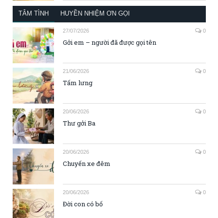
TÂM TÌNH
HUYỀN NHIỆM ƠN GỌI
27/07/2026
0
Gởi em – người đã được gọi tên
21/06/2026
0
Tấm lưng
20/06/2026
0
Thư gởi Ba
20/06/2026
0
Chuyến xe đêm
20/06/2026
0
Đời con có bố