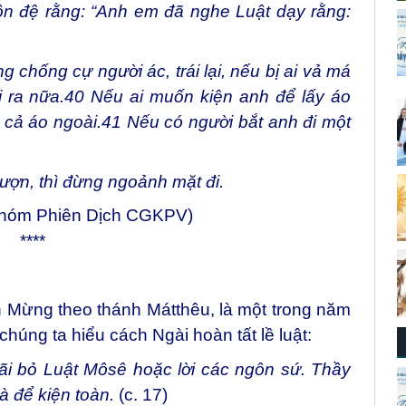
n đệ rằng: “Anh em đã nghe Luật dạy rằng:
chống cự người ác, trái lại, nếu bị ai vả má
i ra nữa.
40
Nếu ai muốn kiện anh để lấy áo
 cả áo ngoài.
41
Nếu có người bắt anh đi một
mượn, thì đừng ngoảnh mặt đi.
Nhóm Phiên Dịch CGKPV)
****
n Mừng theo thánh Mátthêu, là một trong năm
húng ta hiểu cách Ngài hoàn tất lề luật:
i bỏ Luật Môsê hoặc lời các ngôn sứ. Thầy
à để kiện toàn.
(c. 17)