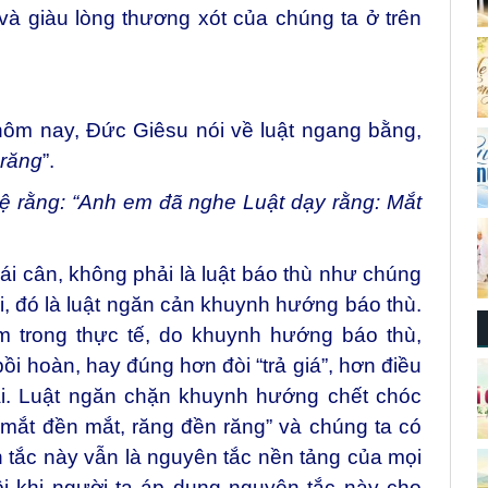
à giàu lòng thương xót của chúng ta ở trên
ôm nay, Đức Giêsu nói về luật ngang bằng,
 răng
”.
ệ rằng: “Anh em đã nghe Luật dạy rằng: Mắt
ái cân, không phải là luật báo thù như chúng
, đó là luật ngăn cản khuynh hướng báo thù.
m trong thực tế, do khuynh hướng báo thù,
ồi hoàn, hay đúng hơn đòi “trả giá”, hơn điều
hại. Luật ngăn chặn khuynh hướng chết chóc
mắt đền mắt, răng đền răng” và chúng ta có
tắc này vẫn là nguyên tắc nền tảng của mọi
đôi khi người ta áp dụng nguyên tắc này cho