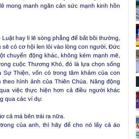
ái đê mong manh ngăn cản sức mạnh kinh hồn
 Luật hay lí lẽ sòng phẳng để bắt bồi thường,
ù sẽ có cơ hội len lỏi vào lòng con người, Đức
một chuyển động khác, không kém mạnh mẽ,
rong cuộc Thương Khó, đó là lựa chọn sống
a Sự Thiện, vốn có trong tâm khảm của con
n theo hình ảnh của Thiên Chúa. Năng động
qua việc thực hiện hơn cả điều người khác
 qua các ví dụ:
iơ cả má bên trái ra nữa.
trong của anh, thì hãy để cho nó lấy cả áo