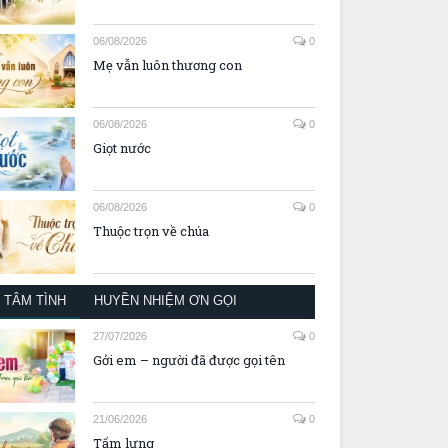
06/08/2026
0
Mẹ vẫn luôn thương con
06/08/2026
0
Giọt nước
06/08/2026
0
Thuộc trọn về chúa
TÂM TÌNH
HUYỀN NHIỆM ƠN GỌI
27/07/2026
0
Gởi em – người đã được gọi tên
21/06/2026
0
Tấm lưng