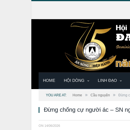
HOME
HỘI DÒNG
LINH ĐẠO
»
»
YOU ARE AT:
Home
Cầu nguyện
Đừng c
Đừng chống cự người ác – SN n
ON
14/06/2026