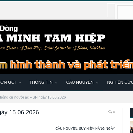
ƠN GỌI
THÔNG TIN
CẦU NGUYỆN
NGHIÊN CỨ
hống cự người ác – SN ngày 15.06.2026
gày 15.06.2026
0
CẦU NGUYỆN
,
SUY NIỆM HẰNG NGÀY