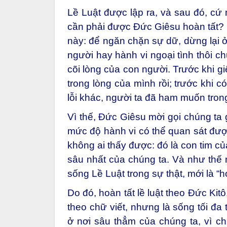
Lề Luật được lập ra, và sau đó, cứ 
cần phải được Đức Giêsu hoàn tất? B
này: để ngăn chặn sự dữ, dừng lại ở 
người hay hành vi ngoại tình thôi c
cõi lòng của con người. Trước khi gi
trong lòng của mình rồi; trước khi 
lỗi khác, người ta đã ham muốn trong
Vì thế, Đức Giêsu mời gọi chúng ta 
mức độ hành vi có thể quan sát được
không ai thấy được: đó là con tim củ
sâu nhất của chúng ta. Và như thế m
sống Lề Luật trong sự thật, mới là “h
Do đó, hoàn tất lề luật theo Đức Kitô
theo chữ viết, nhưng là sống tối đa
ở nơi sâu thẳm của chúng ta, vì c