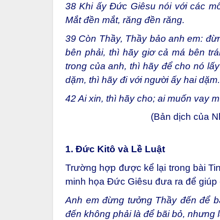
38
Khi ấy Đức Giêsu nói với các mô
Mắt đền mắt, răng đền răng.
39
Còn Thầy, Thầy bảo anh em: đừng 
bên phải, thì hãy giơ cả má bên trá
trong của anh, thì hãy để cho nó lấy
dặm, thì hãy đi với người ấy hai dặm.
42
Ai xin, thì hãy cho; ai muốn vay 
(Bản dịch của 
1. Đức Kitô và Lề Luật
Trường hợp được kể lại trong bài Ti
minh họa Đức Giêsu đưa ra để giúp c
Anh em đừng tưởng Thầy đến để bã
đến không phải là để bãi bỏ, nhưng l