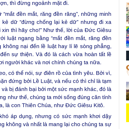
ượn, thì đừng ngoảnh mặt đi.
dữ “mắt đền mắt, răng đền răng”, những minh
 kẻ dữ “đừng chống lại kẻ dữ” nhưng đi xa
 xin thì hãy cho!” Như thế, lời của Đức Giêsu
 với luật ngang bằng “mắt đền mắt, răng đền
không nại đến lề luật hay lí lẽ sòng phẳng,
 đến sự thiện. Và đó là cách vừa hoàn tất lề
nơi người khác và nơi chính chúng ta nữa.
, có thể nói, sự điên rồ của tình yêu. Bởi vì,
n đứng bởi Lề Luật, và nếu có thì chỉ là tạm
g và bị đánh bại bởi một sức mạnh khác, đó là
ống như thế, chúng ta mới sống đúng căn tính
a, là con Thiên Chúa, như Đức Giêsu Kitô.
 khó áp dụng, nhưng có sức mạnh khơi dậy
g không và nhất là mang lại cho chúng ta sự