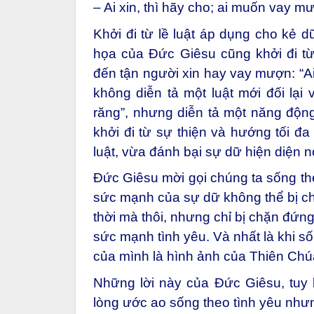
– Ai xin, thì hãy cho; ai muốn vay m
Khởi đi từ lề luật áp dụng cho kẻ 
họa của Đức Giêsu cũng khởi đi từ
đến tận người xin hay vay mượn: “Ai
không diễn tả một luật mới đối lại
răng”, nhưng diễn tả một năng động 
khởi đi từ sự thiện và hướng tối đa
luật, vừa đánh bại sự dữ hiện diện 
Đức Giêsu mời gọi chúng ta sống theo
sức mạnh của sự dữ không thể bị chặ
thời mà thôi, nhưng chỉ bị chặn đứn
sức mạnh tình yêu. Và nhất là khi s
của mình là hình ảnh của Thiên Chú
Những lời này của Đức Giêsu, tuy
lòng ước ao sống theo tình yêu nhưn