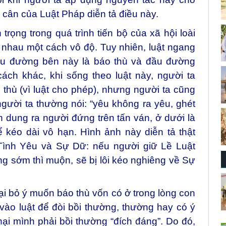
 cân của Luật Pháp diễn tả điều này.
 trọng trong quá trình tiến bộ của xã hội loài
lý nhau một cách vô độ. Tuy nhiên, luật ngang
ầu đường bên này là báo thù và đầu đường
ách khác, khi sống theo luật này, người ta
hù (vì luật cho phép), nhưng người ta cũng
gười ta thường nói: “yêu không ra yêu, ghét
h dung ra người đứng trên tấn ván, ở dưới là
ể kéo dài vô hạn. Hình ảnh này diễn tả thật
 Tình Yêu và Sự Dữ: nếu người giữ Lề Luật
 sớm thì muộn, sẽ bị lôi kéo nghiêng về Sự
oại bỏ ý muốn báo thù vốn có ở trong lòng con
vào luật để đòi bồi thường, thường hay có ý
i mình phải bồi thường “đích đáng”. Do đó,