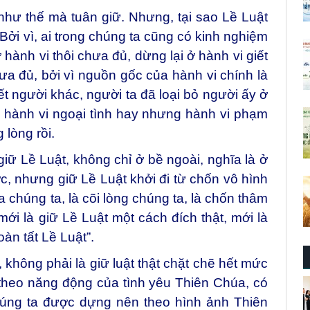
như thế mà tuân giữ. Nhưng, tại sao Lề Luật
ởi vì, ai trong chúng ta cũng có kinh nghiệm
hành vi thôi chưa đủ, dừng lại ở hành vi giết
hưa đủ, bởi vì nguồn gốc của hành vi chính là
ết người khác, người ta đã loại bỏ người ấy ở
có hành vi ngoại tình hay nhưng hành vi phạm
 lòng rồi.
giữ Lề Luật, không chỉ ở bề ngoài, nghĩa là ở
, nhưng giữ Lề Luật khởi đi từ chốn vô hình
a chúng ta, là cõi lòng chúng ta, là chốn thâm
ới là giữ Lề Luật một cách đích thật, mới là
oàn tất Lề Luật”.
, không phải là giữ luật thật chặt chẽ hết mức
 theo năng động của tình yêu Thiên Chúa, có
húng ta được dựng nên theo hình ảnh Thiên