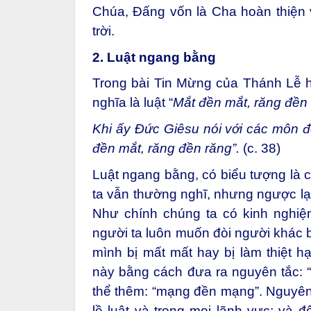
Chúa, Đấng vốn là Cha hoàn thiện v
trời.
2. Luật ngang bằng
Trong bài Tin Mừng của Thánh Lễ h
nghĩa là luật “
Mắt đền mắt, răng đền
Khi ấy Đức Giêsu nói với các môn đ
đền mắt, răng đền răng”.
(c. 38)
Luật ngang bằng, có biểu tượng là c
ta vẫn thường nghĩ, nhưng ngược lại
Như chính chúng ta có kinh nghiệ
người ta luôn muốn đòi người khác b
mình bị mất mất hay bị làm thiệt 
này bằng cách đưa ra nguyên tắc: “
thể thêm: “mạng đền mạng”. Nguyên 
lề luật và trong mọi lãnh vực; và 