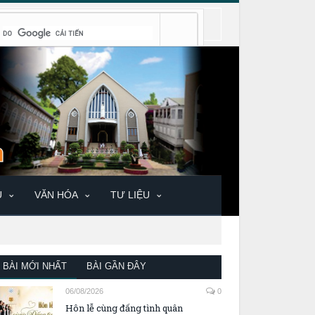
U
VĂN HÓA
TƯ LIỆU
BÀI MỚI NHẤT
BÀI GẦN ĐÂY
06/08/2026
0
Hôn lễ cùng đấng tình quân