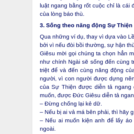
luật ngang bằng rốt cuộc chỉ là c
của lòng báo thù.
3. Sống theo năng động Sự Thiện
Qua những ví dụ, thay vì dựa vào Lề
bởi vì nếu đòi bồi thường, sự hận th
Giêsu mời gọi chúng ta chọn hẳn 
như chính Ngài sẽ sống đến cùng t
triệt để và đến cùng năng động củ
người, vì con người được dựng nê
của Sự Thiện được diễn tả ngang 
muốn, được Đức Giêsu diễn tả ngang
– Đừng chống lại kẻ dữ.
– Nếu bị ai vả má bên phải, thì hãy g
– Nếu ai muốn kiện anh để lấy áo 
ngoài.