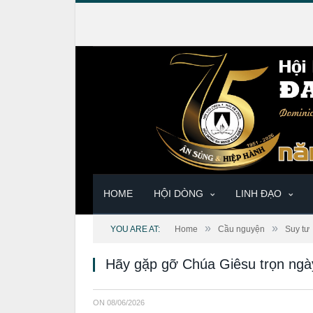
HOME
HỘI DÒNG
LINH ĐẠO
»
»
YOU ARE AT:
Home
Cầu nguyện
Suy tư
Hãy gặp gỡ Chúa Giêsu trọn ngà
ON
08/06/2026