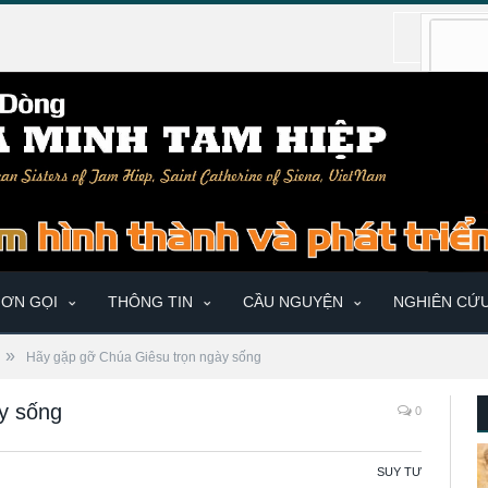
ƠN GỌI
THÔNG TIN
CẦU NGUYỆN
NGHIÊN CỨ
»
Hãy gặp gỡ Chúa Giêsu trọn ngày sống
y sống
0
SUY TƯ