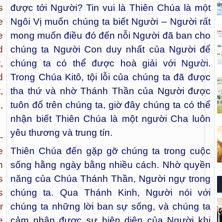
s
được tới Người? Tin vui là Thiên Chúa là một
e
Ngôi Vị muốn chúng ta biết Người – Người rất
e
mong muốn điều đó đến nỗi Người đã ban cho
d
chúng ta Người Con duy nhất của Người để
,
chúng ta có thể được hoà giải với Người.
d
Trong Chúa Kitô, tội lỗi của chúng ta đã được
,
tha thứ và nhờ Thánh Thần của Người được
,
tuôn đổ trên chúng ta, giờ đây chúng ta có thể
nhận biết Thiên Chúa là một người Cha luôn
yêu thương và trung tín.
-
e
Thiên Chúa đến gặp gỡ chúng ta trong cuộc
n
sống hằng ngày bằng nhiều cách. Nhờ quyền
s
năng của Chúa Thánh Thần, Người ngự trong
s
chúng ta. Qua Thánh Kinh, Người nói với
r
chúng ta những lời ban sự sống, và chúng ta
e
cảm nhận được sự hiện diện của Người khi