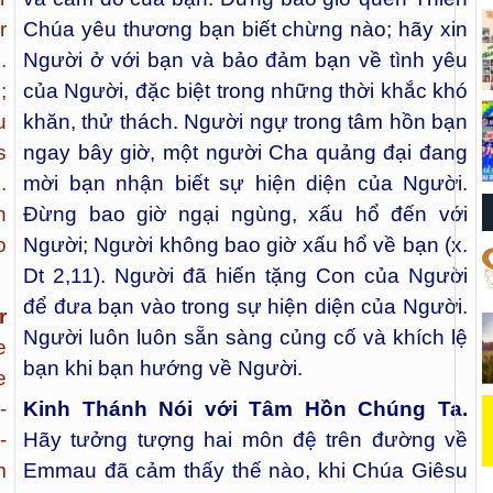
r
Chúa yêu thương bạn biết chừng nào; hãy xin
.
Người ở với bạn và bảo đảm bạn về tình yêu
;
của Người, đặc biệt trong những thời khắc khó
u
khăn, thử thách. Người ngự trong tâm hồn bạn
s
ngay bây giờ, một người Cha quảng đại đang
.
mời bạn nhận biết sự hiện diện của Người.
n
Đừng bao giờ ngại ngùng, xấu hổ đến với
o
Người; Người không bao giờ xấu hổ về bạn (x.
Dt 2,11). Người đã hiến tặng Con của Người
để đưa bạn vào trong sự hiện diện của Người.
r
Người luôn luôn sẵn sàng củng cố và khích lệ
e
bạn khi bạn hướng về Người.
e
-
Kinh Thánh Nói với Tâm Hồn Chúng Ta.
-
Hãy tưởng tượng hai môn đệ trên đường về
m
Emmau đã cảm thấy thế nào, khi Chúa Giêsu