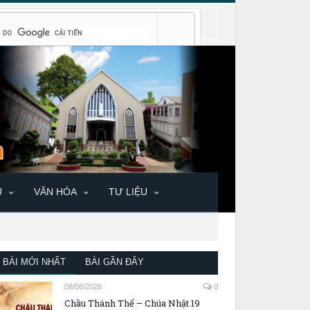
U
VĂN HÓA
TƯ LIỆU
BÀI MỚI NHẤT
BÀI GẦN ĐÂY
08/08/2026
0
Chầu Thánh Thể – Chúa Nhật 19