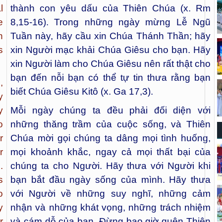
l
thành con yêu dấu của Thiên Chúa (x. Rm
e
8,15-16). Trong những ngày mừng Lễ Ngũ
n
Tuần này, hãy cầu xin Chúa Thánh Thần; hãy
s
xin Người mạc khải Chúa Giêsu cho bạn. Hãy
xin Người làm cho Chúa Giêsu nên rất thật cho
bạn đến nỗi bạn có thể tự tin thưa rằng bạn
,
biết Chúa Giêsu Kitô (x. Ga 17,3).
y
y
Mỗi ngày chúng ta đều phải đối diện với
o
những thăng trầm của cuộc sống, và Thiên
r
Chúa mời gọi chúng ta dâng mọi tình huống,
r
mọi khoảnh khắc, ngay cả mọi thất bại của
.
chúng ta cho Người. Hãy thưa với Người khi
s
bạn bắt đầu ngày sống của mình. Hãy thưa
o
với Người về những suy nghĩ, những cảm
y
nhận và những khát vọng, những trách nhiệm
r
và cám dỗ của bạn. Đừng bao giờ quên Thiên