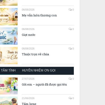
06/08/2026
0
Mẹ vẫn luôn thương con
06/08/2026
0
Giọt nước
06/08/2026
0
Thuộc trọn về chúa
TÂM TÌNH
HUYỀN NHIỆM ƠN GỌI
27/07/2026
0
Gởi em – người đã được gọi tên
21/06/2026
0
Tấm lưng