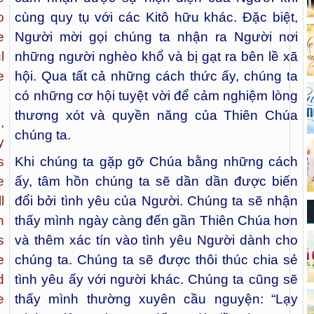
o
cùng quy tụ với các Kitô hữu khác. Đặc biệt,
e
Người mời gọi chúng ta nhận ra Người nơi
l
những người nghèo khổ và bị gạt ra bên lề xã
e
hội. Qua tất cả những cách thức ấy, chúng ta
có những cơ hội tuyệt vời để cảm nghiệm lòng
thương xót và quyền năng của Thiên Chúa
,
chúng ta.
y
s
Khi chúng ta gặp gỡ Chúa bằng những cách
e
ấy, tâm hồn chúng ta sẽ dần dần được biến
l
đổi bởi tình yêu của Người. Chúng ta sẽ nhận
h
thấy mình ngày càng đến gần Thiên Chúa hơn
s
và thêm xác tín vào tình yêu Người dành cho
e
chúng ta. Chúng ta sẽ được thôi thúc chia sẻ
d
tình yêu ấy với người khác. Chúng ta cũng sẽ
e
thấy mình thường xuyên cầu nguyện: “Lạy