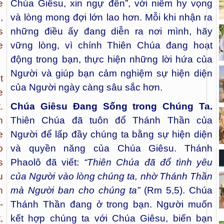
e
Chúa Giêsu, xin ngự đến”, với niềm hy vọng
,
và lòng mong đợi lớn lao hơn. Mỗi khi nhận ra
s
những điều ấy đang diễn ra nơi mình, hãy
e
vững lòng, vì chính Thiên Chúa đang hoạt
động trong bạn, thực hiện những lời hứa của
Người và giúp bạn cảm nghiệm sự hiện diện
t
của Người ngày càng sâu sắc hơn.
e
.
Chúa Giêsu Đang Sống trong Chúng Ta.
n
Thiên Chúa đã tuôn đổ Thánh Thần của
e
Người để lấp đầy chúng ta bằng sự hiện diện
o
và quyền năng của Chúa Giêsu. Thánh
s
Phaolô đã viết:
“
Thiên Chúa đã đổ tình yêu
u
của Người vào lòng chúng ta, nhờ Thánh Thần
n
mà Người ban cho chúng ta
”
(Rm 5,5). Chúa
-
Thánh Thần đang ở trong bạn. Người muốn
,
kết hợp chúng ta với Chúa Giêsu, biến bạn