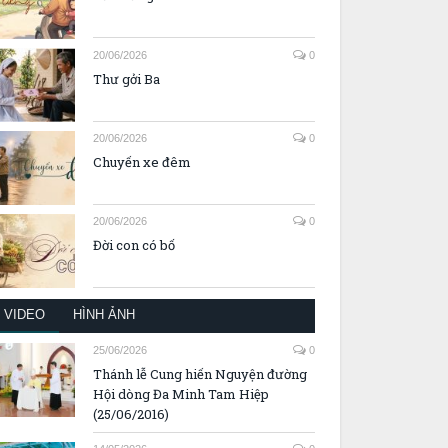
20/06/2026
0
Thư gởi Ba
20/06/2026
0
Chuyến xe đêm
20/06/2026
0
Đời con có bố
VIDEO
HÌNH ẢNH
25/06/2026
0
Thánh lễ Cung hiến Nguyện đường
Hội dòng Đa Minh Tam Hiệp
(25/06/2016)