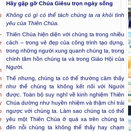
Hãy gặp gỡ Chúa Giêsu trọn ngày sống
s
Không có gì có thể tách chúng ta ra khỏi tình
yêu của Thiên Chúa.
–
Thiên Chúa hiện diện với chúng ta trong nhiều
e
cách – trong vẻ đẹp của công trình tạo dựng,
n
trong những người xung quanh chúng ta, trong
chính tâm hồn chúng ta và trong Giáo Hội của
Người.
n
h
Thế nhưng, chúng ta có thể thường cảm thấy
f
như thể chúng ta không kết nối với Người
m
được. Toàn bộ suy nghĩ về kinh nghiệm Thiên
y
Chúa dường như huyền nhiệm và thậm chí trái
o
ngược với chúng ta. Làm sao chúng ta có thể
e
yêu một Thiên Chúa ở quá xa trên chúng ta
s
đến nỗi chúng ta không thể thấy hay chạm