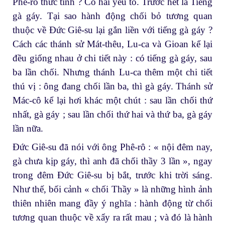
Phê-rô thức tỉnh ? Có hai yếu tố. Trước hết là Tiếng
gà gáy. Tại sao hành động chối bỏ tương quan
thuộc về Đức Giê-su lại gắn liền với tiếng gà gáy ?
Cách các thánh sử Mát-thêu, Lu-ca và Gioan kể lại
đều giống nhau ở chi tiết này : có tiếng gà gáy, sau
ba lần chối. Nhưng thánh Lu-ca thêm một chi tiết
thú vị : ông đang chối lần ba, thì gà gáy. Thánh sử
Mác-cô kể lại hơi khác một chút : sau lần chối thứ
nhất, gà gáy ; sau lần chối thứ hai và thứ ba, gà gáy
lần nữa.
Đức Giê-su đã nói với ông Phê-rô : « nội đêm nay,
gà chưa kịp gáy, thì anh đã chối thầy 3 lần », ngay
trong đêm Đức Giê-su bị bắt, trước khi trời sáng.
Như thế, bối cảnh « chối Thầy » là những hình ảnh
thiên nhiên mang đầy ý nghĩa : hành động từ chối
tương quan thuộc về xẩy ra rất mau ; và đó là hành