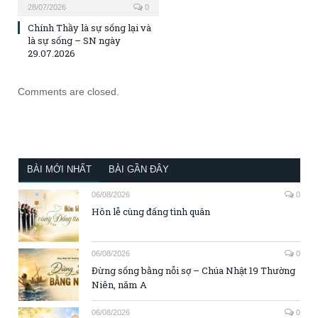
28/07/2026
0
Chính Thầy là sự sống lại và
là sự sống – SN ngày
29.07.2026
Comments are closed.
BÀI MỚI NHẤT
BÀI GẦN ĐÂY
06/08/2026
0
Hôn lễ cùng đấng tình quân
06/08/2026
0
Đừng sống bằng nỗi sợ – Chúa Nhật 19 Thường
Niên, năm A
06/08/2026
0