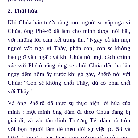
2. Thất hứa
Khi Chúa báo trước rằng mọi người sẽ vấp ngã vì
Chúa, ông Phê-rô đã làm cho mình được nổi bật,
với những lời cam kết trung tín: “Ngay cả khi mọi
người vấp ngã vì Thầy, phần con, con sẽ không
bao giờ vấp ngã”; và khi Chúa nói một cách chính
xác với Phêrô rằng ông sẽ chối Chúa đến ba lần
ngay đêm hôm ấy trước khi gà gáy, Phêrô nói với
Chúa: “Con sẽ không chối Thầy, dù có phải chết
với Thầy”.
Và ông Phê-rô đã thực sự thực hiện lời hứa của
mình : một mình ông dám đi theo Chúa đang bị
giải đi, và vào tận dinh Thượng Tế, dám trà trộn
với bọn người làm để theo dõi sự việc (c. 58 và
69a). Chúng ta hãy thán phục sự can đảm của ông.