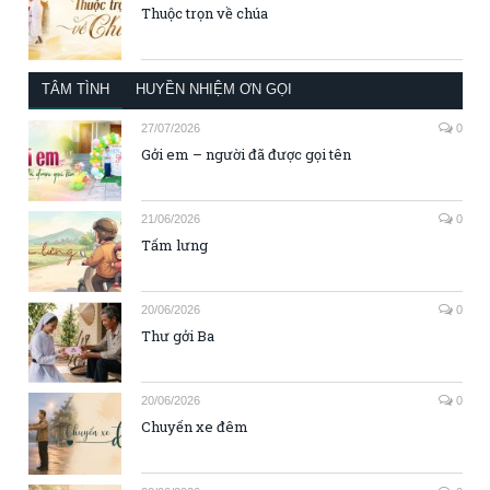
Thuộc trọn về chúa
TÂM TÌNH
HUYỀN NHIỆM ƠN GỌI
27/07/2026
0
Gởi em – người đã được gọi tên
21/06/2026
0
Tấm lưng
20/06/2026
0
Thư gởi Ba
20/06/2026
0
Chuyến xe đêm