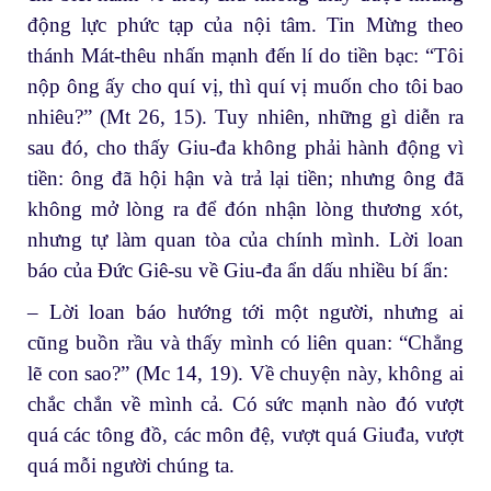
động lực phức tạp của nội tâm. Tin Mừng theo
thánh Mát-thêu nhấn mạnh đến lí do tiền bạc: “Tôi
nộp ông ấy cho quí vị, thì quí vị muốn cho tôi bao
nhiêu?” (Mt 26, 15). Tuy nhiên, những gì diễn ra
sau đó, cho thấy Giu-đa không phải hành động vì
tiền: ông đã hội hận và trả lại tiền; nhưng ông đã
không mở lòng ra để đón nhận lòng thương xót,
nhưng tự làm quan tòa của chính mình. Lời loan
báo của Đức Giê-su về Giu-đa ẩn dấu nhiều bí ẩn:
– Lời loan báo hướng tới một người, nhưng ai
cũng buồn rầu và thấy mình có liên quan: “Chẳng
lẽ con sao?” (Mc 14, 19). Về chuyện này, không ai
chắc chắn về mình cả. Có sức mạnh nào đó vượt
quá các tông đồ, các môn đệ, vượt quá Giuđa, vượt
quá mỗi người chúng ta.