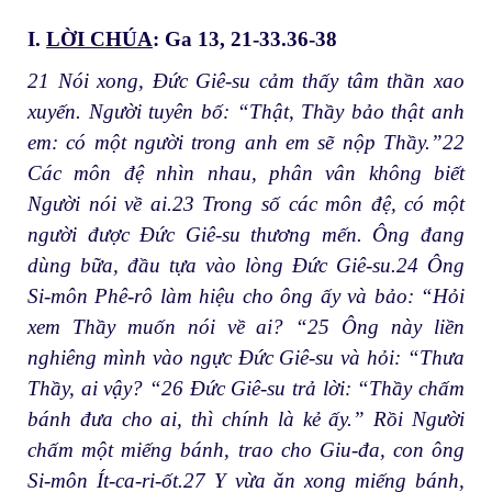
I.
LỜI CHÚA
: Ga 13, 21-33.36-38
21 Nói xong, Đức Giê-su cảm thấy tâm thần xao
xuyến. Người tuyên bố: “Thật, Thầy bảo thật anh
em: có một người trong anh em sẽ nộp Thầy.”22
Các môn đệ nhìn nhau, phân vân không biết
Người nói về ai.23 Trong số các môn đệ, có một
người được Đức Giê-su thương mến. Ông đang
dùng bữa, đầu tựa vào lòng Đức Giê-su.24 Ông
Si-môn Phê-rô làm hiệu cho ông ấy và bảo: “Hỏi
xem Thầy muốn nói về ai? “25 Ông này liền
nghiêng mình vào ngực Đức Giê-su và hỏi: “Thưa
Thầy, ai vậy? “26 Đức Giê-su trả lời: “Thầy chấm
bánh đưa cho ai, thì chính là kẻ ấy.” Rồi Người
chấm một miếng bánh, trao cho Giu-đa, con ông
Si-môn Ít-ca-ri-ốt.27 Y vừa ăn xong miếng bánh,