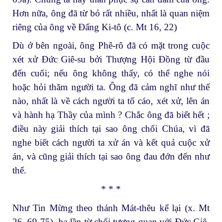
Hơn nữa, ông đã từ bỏ rất nhiều, nhất là quan niệm
riêng của ông về Đấng Ki-tô (c. Mt 16, 22)
Dù ở bên ngoài, ông Phê-rô đã có mặt trong cuộc
xét xử Đức Giê-su bởi Thượng Hội Đồng từ đầu
đến cuối; nếu ông không thấy, có thể nghe nói
hoặc hỏi thăm người ta. Ông đã cảm nghĩ như thế
nào, nhất là về cách người ta tố cáo, xét xử, lên án
và hành hạ Thầy của mình ? Chắc ông đã biết hết ;
điều này giải thích tại sao ông chối Chúa, vì đã
nghe biết cách người ta xử án và kết quả cuộc xử
án, và cũng giải thích tại sao ông đau đớn đến như
thế.
* * *
Như Tin Mừng theo thánh Mát-thêu kể lại (x. Mt
26, 69-75), ba lần từ chối tương quan với Đức Giê-