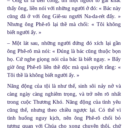
– Ông đi ra đến cổng, thì một người tớ gái khác
thấy ông, liền nói với những người ở đó: « Bác này
cũng đã ở với ông Giê-su người Na-da-rét đấy. »
Nhưng ông Phê-rô lại thề mà chối: « Tôi không
biết người ấy. »
– Một lát sau, những người đứng đó xích lại gần
ông Phê-rô mà nói: « Đúng là bác cũng thuộc bọn
họ. Cứ nghe giọng nói của bác là biết ngay. » Bấy
giờ ông Phê-rô liền thề độc mà quả quyết rằng: «
Tôi thề là không biết người ấy. »
Năng động của tội là như thế, sinh sôi nảy nở và
càng ngày càng nghiêm trọng, và trở nên rõ nhất
trong cuộc Thương Khó. Năng động của tình yêu
cũng thế, nhưng theo chiều ngược lại. Có thể vì
tình huống nguy kịch, nên ông Phê-rô chối bỏ
tương quan với Chúa cho xong chuyện thôi, chứ