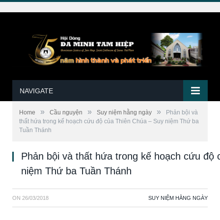
NAVIGATE
»
»
»
Home
Cầu nguyện
Suy niệm hằng ngày
Phản bội và
thất hứa trong kế hoạch cứu độ của Thiên Chúa – Suy niệm Thứ ba
Tuần Thánh
Phản bội và thất hứa trong kế hoạch cứu độ
niệm Thứ ba Tuần Thánh
ON
26/03/2018
SUY NIỆM HẰNG NGÀY