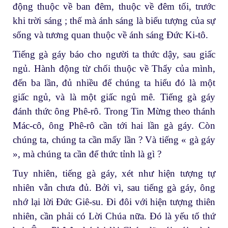
động thuộc về ban đêm, thuộc về đêm tối, trước
khi trời sáng ; thế mà ánh sáng là biểu tượng của sự
sống và tương quan thuộc về ánh sáng Đức Ki-tô.
Tiếng gà gáy báo cho người ta thức dậy, sau giấc
ngủ. Hành động từ chối thuộc về Thẩy của mình,
đến ba lần, đủ nhiều để chúng ta hiểu đó là một
giấc ngủ, và là một giấc ngủ mê. Tiếng gà gáy
đánh thức ông Phê-rô. Trong Tin Mừng theo thánh
Mác-cô, ông Phê-rô cần tới hai lần gà gáy. Còn
chúng ta, chúng ta cần mấy lần ? Và tiếng « gà gáy
», mà chúng ta cần để thức tỉnh là gì ?
Tuy nhiên, tiếng gà gáy, xét như hiện tượng tự
nhiên vẫn chưa đủ. Bởi vì, sau tiếng gà gáy, ông
nhớ lại lời Đức Giê-su. Đi đôi với hiện tượng thiên
nhiên, cần phải có Lời Chúa nữa. Đó là yếu tố thứ