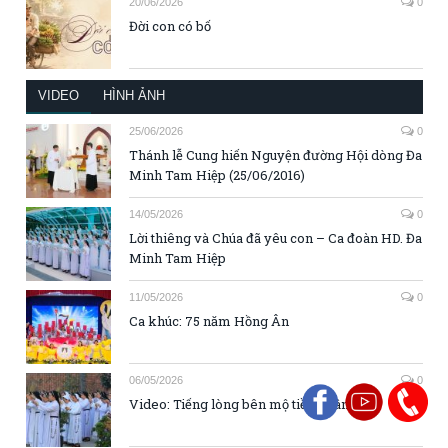
20/06/2026
0
Đời con có bố
VIDEO
HÌNH ẢNH
25/06/2026
0
Thánh lễ Cung hiến Nguyện đường Hội dòng Đa
Minh Tam Hiệp (25/06/2016)
14/05/2026
0
Lời thiêng và Chúa đã yêu con – Ca đoàn HD. Đa
Minh Tam Hiệp
11/05/2026
0
Ca khúc: 75 năm Hồng Ân
06/05/2026
0
Video: Tiếng lòng bên mộ tiền nhân