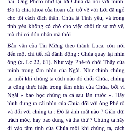
hai. Ông Phêrô nhớ lại lời Chúa đã nói với mình.
Đó là chìa khoá của hoán cải: trở về với Lời đã ngỏ
cho tôi cách đích thân. Chúa là Tình yêu, và trong
tình yêu không có chỗ cho việc chối từ sự trở về,
mà chỉ có đón nhận mà thôi.
Bản văn của Tin Mừng theo thánh Luca, còn nói
đến một chi tiết rất đánh động : Chúa quay lại nhìn
ông (x. Lc 22, 61). Như vậy Phê-rô chối Thầy của
mình trong tầm nhìn của Ngài. Như chính chúng
ta, mỗi khi chúng ta cách nào đó chối Chúa, chúng
ta cũng thực hiện trong tầm nhìn của Chúa, bởi vì
Ngài « bao bọc chúng ta cả sau lẫn trước ». Hãy
hình dung ra cái nhìn của Chúa đối với ông Phê-rô
và đối với chúng ta : Đó là ánh mắt nào ? Giận dữ,
trách móc, hay bao dung và tha thứ ? Chúng ta hãy
đi vào tâm tình của Chúa mỗi khi chúng ta, cách