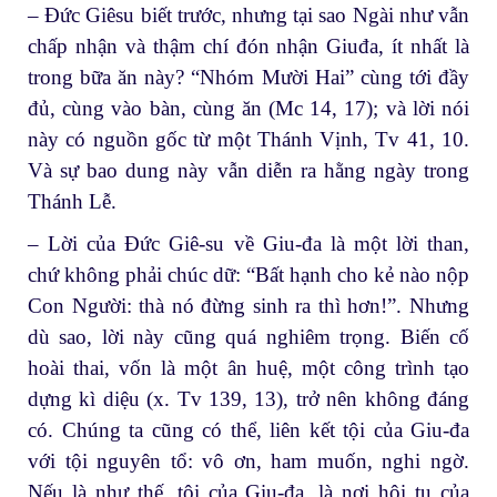
– Đức Giêsu biết trước, nhưng tại sao Ngài như vẫn
chấp nhận và thậm chí đón nhận Giuđa, ít nhất là
trong bữa ăn này? “Nhóm Mười Hai” cùng tới đầy
đủ, cùng vào bàn, cùng ăn (Mc 14, 17); và lời nói
này có nguồn gốc từ một Thánh Vịnh, Tv 41, 10.
Và sự bao dung này vẫn diễn ra hằng ngày trong
Thánh Lễ.
– Lời của Đức Giê-su về Giu-đa là một lời than,
chứ không phải chúc dữ: “Bất hạnh cho kẻ nào nộp
Con Người: thà nó đừng sinh ra thì hơn!”. Nhưng
dù sao, lời này cũng quá nghiêm trọng. Biến cố
hoài thai, vốn là một ân huệ, một công trình tạo
dựng kì diệu (x. Tv 139, 13), trở nên không đáng
có. Chúng ta cũng có thể, liên kết tội của Giu-đa
với tội nguyên tổ: vô ơn, ham muốn, nghi ngờ.
Nếu là như thế, tội của Giu-đa, là nơi hội tụ của