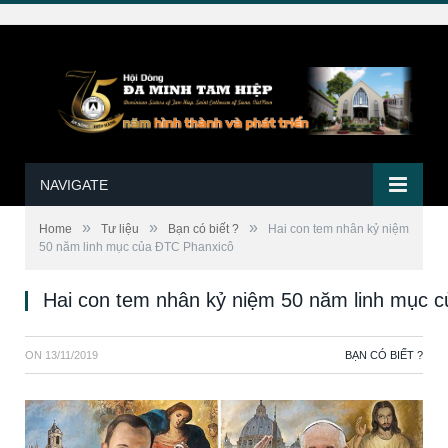
NAVIGATE
»
»
»
Home
Tư liệu
Bạn có biết ?
Hai con tem nhân kỷ niệm
50 năm linh mục của ĐTC Phanxicô
Hai con tem nhân kỷ niệm 50 năm linh mục 
ON
13/11/2019
BẠN CÓ BIẾT ?