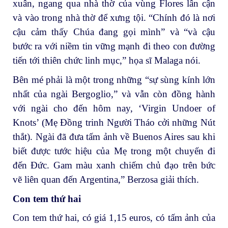
xuân, ngang qua nhà thờ của vùng Flores lân cận
và vào trong nhà thờ để xưng tội. “Chính đó là nơi
cậu cảm thấy Chúa đang gọi mình” và “và cậu
bước ra với niềm tin vững mạnh đi theo con đường
tiến tới thiên chức linh mục,” họa sĩ Malaga nói.
Bên mé phải là một trong những “sự sùng kính lớn
nhất của ngài Bergoglio,” và vẫn còn đồng hành
với ngài cho đến hôm nay, ‘Virgin Undoer of
Knots’ (Mẹ Đồng trinh Người Tháo cởi những Nút
thắt). Ngài đã đưa tấm ảnh về Buenos Aires sau khi
biết được tước hiệu của Mẹ trong một chuyến đi
đến Đức. Gam màu xanh chiếm chủ đạo trên bức
vẽ liên quan đến Argentina,” Berzosa giải thích.
Con tem thứ hai
Con tem thứ hai, có giá 1,15 euros, có tấm ảnh của