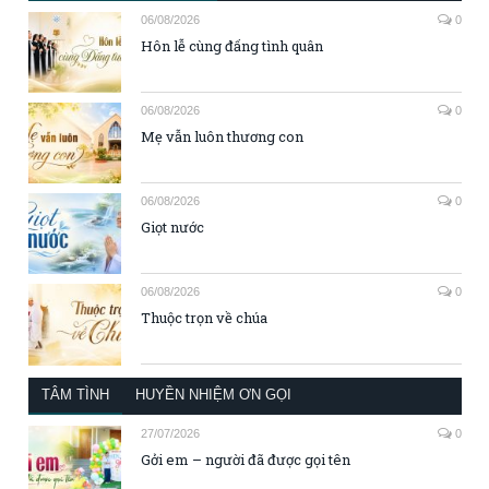
06/08/2026
0
Hôn lễ cùng đấng tình quân
06/08/2026
0
Mẹ vẫn luôn thương con
06/08/2026
0
Giọt nước
06/08/2026
0
Thuộc trọn về chúa
TÂM TÌNH
HUYỀN NHIỆM ƠN GỌI
27/07/2026
0
Gởi em – người đã được gọi tên