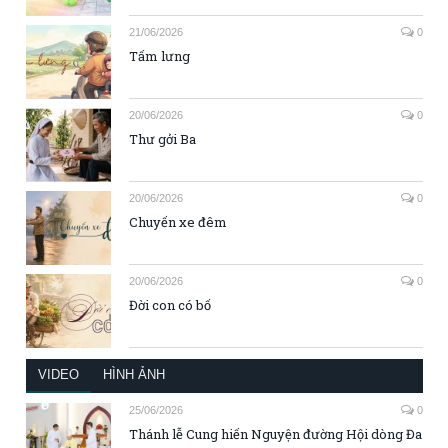
21/06/2026
0
Tấm lưng
20/06/2026
0
Thư gởi Ba
20/06/2026
0
Chuyến xe đêm
20/06/2026
0
Đời con có bố
VIDEO
HÌNH ẢNH
25/06/2026
0
Thánh lễ Cung hiến Nguyện đường Hội dòng Đa