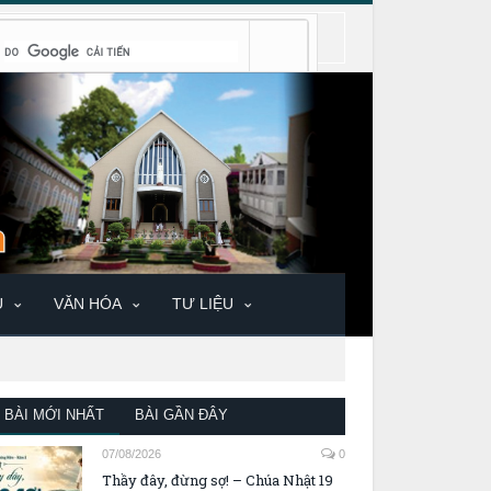
U
VĂN HÓA
TƯ LIỆU
BÀI MỚI NHẤT
BÀI GẦN ĐÂY
07/08/2026
0
Thầy đây, đừng sợ! – Chúa Nhật 19