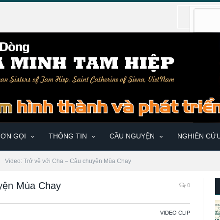
ƠN GỌI
THÔNG TIN
CẦU NGUYỆN
NGHIÊN CỨ
Video: Trở về với Cha – Câu chuyện Mùa Chay
uyện Mùa Chay
0
VIDEO CLIP