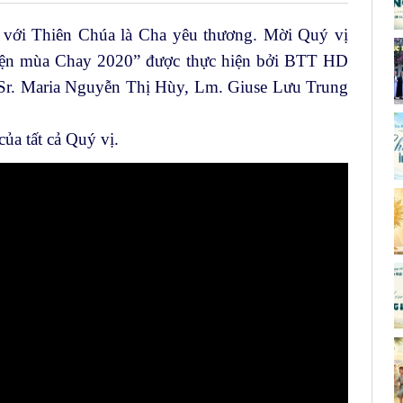
 với Thiên Chúa là Cha yêu thương. Mời Quý vị
yện mùa Chay 2020” được thực hiện bởi BTT HD
 Sr. Maria Nguyễn Thị Hùy, Lm. Giuse Lưu Trung
ủa tất cả Quý vị.