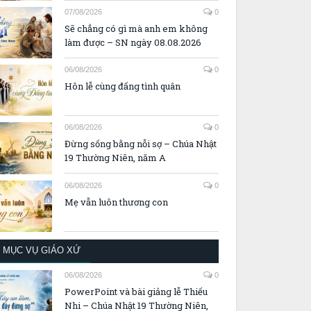
07/08/2026
0
Sẽ chẳng có gì mà anh em không
làm được – SN ngày 08.08.2026
06/08/2026
0
Hôn lễ cùng đấng tình quân
06/08/2026
0
Đừng sống bằng nỗi sợ – Chúa Nhật
19 Thường Niên, năm A
06/08/2026
0
Mẹ vẫn luôn thương con
MỤC VỤ GIÁO XỨ
06/08/2026
0
PowerPoint và bài giảng lễ Thiếu
Nhi – Chúa Nhật 19 Thường Niên,