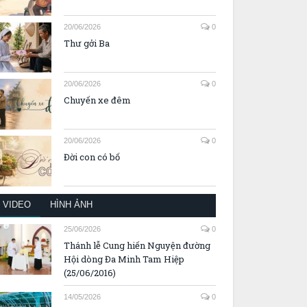
20/06/2026
0
Thư gởi Ba
20/06/2026
0
Chuyến xe đêm
20/06/2026
0
Đời con có bố
VIDEO
HÌNH ẢNH
25/06/2026
0
Thánh lễ Cung hiến Nguyện đường
Hội dòng Đa Minh Tam Hiệp
(25/06/2016)
14/05/2026
0