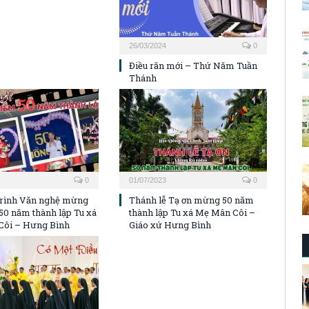
26/03/2024
0
Điều răn mới – Thứ Năm Tuần
Thánh
0
01/07/2023
0
rình Văn nghệ mừng
Thánh lễ Tạ ơn mừng 50 năm
50 năm thành lập Tu xá
thành lập Tu xá Mẹ Mân Côi –
Côi – Hưng Bình
Giáo xứ Hưng Bình