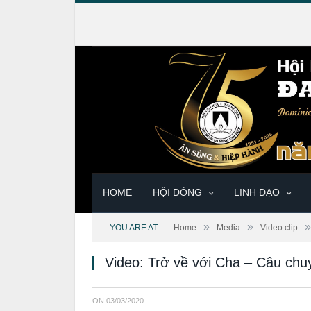
HOME
HỘI DÒNG
LINH ĐẠO
»
»
»
YOU ARE AT:
Home
Media
Video clip
Video: Trở về với Cha – Câu ch
ON
03/03/2020