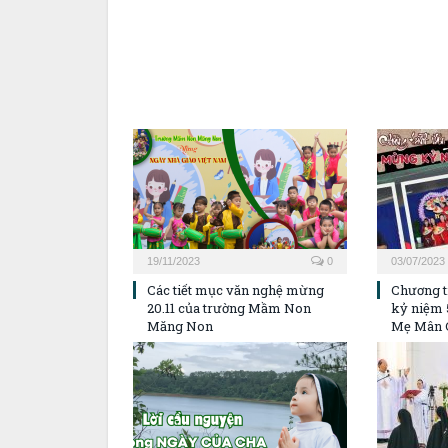
19/11/2023
0
03/07/2023
Các tiết mục văn nghệ mừng
Chương t
20.11 của trường Mầm Non
kỷ niệm 
Măng Non
Mẹ Mân 