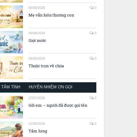
06/08/2026
0
Mẹ vẫn luôn thương con
06/08/2026
0
Giọt nước
06/08/2026
0
Thuộc trọn về chúa
TÂM TÌNH
HUYỀN NHIỆM ƠN GỌI
27/07/2026
0
Gởi em – người đã được gọi tên
21/06/2026
0
Tấm lưng