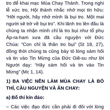
tro để khai mạc Mùa Chay Thánh. Trong nghi
lễ xức tro, Hội thánh nhắc nhở mọi tín hữu:
“Hỡi người, hãy nhớ mình là bụi tro. Một mai
người sẽ trở về bụi tro”. Khi lãnh tro lên đầu là
chúng ta nhận mình chỉ là tro bụi như tổ phụ
Áp-ra-ham xưa đã cầu nguyện với Đức
Chúa: “Con chỉ là thân tro bụi” (St 18, 27),
đồng thời chúng ta cũng bày tỏ lòng sám hối
và tin vào Tin Mừng của Đức Giê-su như lời
Người dạy: “Hãy sám hối và tin vào Tin
Mừng” (Mc 1, 14).
1) BA VIỆC
NÊN
LÀM MÙA CHAY LÀ
BỐ
THÍ, CẦU NGUYỆN VÀ ĂN CHAY:
a
)
B
ố thí
kín đáo:
– Các việc đạo đức cần phải đi đôi với lòng