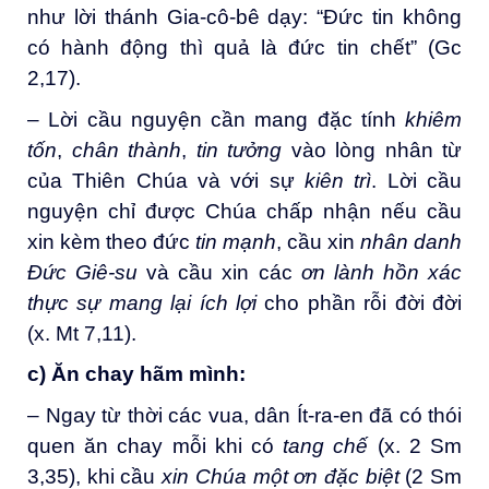
như lời thánh Gia-cô-bê dạy: “Đức tin không
có hành động thì quả là đức tin chết” (Gc
2,17).
– Lời cầu nguyện cần mang đặc tính
khiêm
tốn
,
chân thành
,
tin tưởng
vào lòng nhân từ
của Thiên Chúa và với sự
kiên trì
. Lời cầu
nguyện chỉ được Chúa chấp nhận nếu cầu
xin kèm theo đức
tin mạnh
, cầu xin
nhân danh
Đức Giê-su
và cầu xin các
ơn
lành hồn xác
thực sự mang lại ích lợi
cho phần rỗi đời đời
(x. Mt 7,11).
c
) Ăn
c
hay
hãm mình:
– Ngay từ thời các vua, dân Ít-ra-en đã có thói
quen ăn chay mỗi khi có
tang chế
(x. 2 Sm
3,35), khi cầu
xin Chúa một ơn đặc biệt
(2 Sm