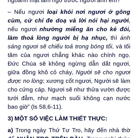
ngoảnh mặt làm ngơ trước người anh em?
– Nếu ngươi
loại khỏi nơi ngươi ở gông
cùm, cử chỉ đe doạ và lời nói hại người
,
nếu ngươi
nhường miếng ăn cho kẻ đói,
làm thoả lòng người bị hạ nhục,
thì
ánh
sáng ngươi sẽ chiếu toả trong bóng tối
, và tối
tăm của ngươi chẳng khác nào chính ngọ.
Đức Chúa sẽ không ngừng dẫn dắt ngươi,
giữa đồng khô cỏ cháy,
Người sẽ cho ngươi
được no lòng
; xương cốt ngươi, Người sẽ làm
cho cứng cáp. Ngươi sẽ như thửa vườn được
tưới đẫm, như mạch suối không cạn nước
bao giờ” (Is 58,6-11).
3) MỘT SỐ VIỆC LÀM THIẾT THỰC:
a)
Trong ngày Thứ Tư Tro, hãy đến nhà thờ