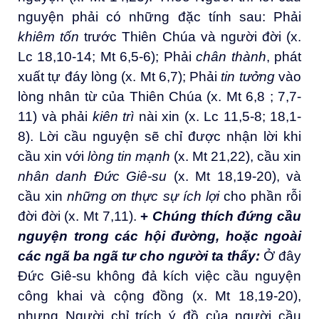
nguyện phải có những đặc tính sau: Phải
khiêm tốn
trước Thiên Chúa và người đời (x.
Lc 18,10-14; Mt 6,5-6); Phải
chân thành
, phát
xuất tự đáy lòng (x. Mt 6,7); Phải
tin tưởng
vào
lòng nhân từ của Thiên Chúa (x. Mt 6,8 ; 7,7-
11) và phải
kiên trì
nài xin (x. Lc 11,5-8; 18,1-
8). Lời cầu nguyện sẽ chỉ được nhận lời khi
cầu xin với
lòng tin mạnh
(x. Mt 21,22), cầu xin
nhân danh Đức Giê-su
(x. Mt 18,19-20), và
cầu xin
những ơn thực sự ích lợi
cho phần rỗi
đời đời (x. Mt 7,11).
+
Chúng thích đứng cầu
nguyện trong các hội đường, hoặc ngoài
các ngã ba ngã tư cho người ta thấy
:
Ở đây
Đức Giê-su không đả kích việc cầu nguyện
công khai và cộng đồng (x. Mt 18,19-20),
nhưng Người chỉ trích ý đồ của người cầu