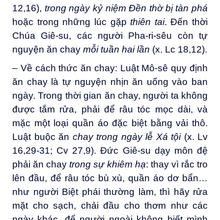
12,16),
trong ngày kỷ niệm Đền thờ bị tàn phá
hoặc trong những lúc gặp
thiên tai
. Đến thời
Chúa Giê-su, các người Pha-ri-sêu còn tự
nguyện ăn chay
mỗi tuần hai lần
(x. Lc 18,12).
– Về cách thức ăn chay: Luật Mô-sê quy định
ăn chay là tự nguyện nhịn ăn uống vào ban
ngày. Trong thời gian ăn chay, người ta không
được tắm rửa, phải để râu tóc mọc dài, và
mặc một loại quần áo đặc biệt bằng vải thô.
Luật buộc ăn
chay trong ngày lễ Xá tội
(x. Lv
16,29-31; Cv 27,9). Đức Giê-su dạy môn đệ
phải ăn chay
trong sự khiêm
hạ
: thay vì rắc tro
lên đầu, để râu tóc bù xù, quần áo dơ bẩn…
như người Biệt phái thường làm, thì hãy rửa
mặt cho sạch, chải đầu cho thơm như các
ngày khác, để người ngoài không biết mình