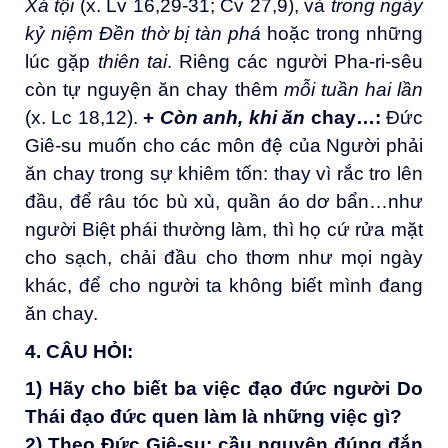
Xá tội
(x. Lv 16,29-31; Cv 27,9), và
trong ngày
kỷ niệm Đền thờ bị tàn phá
hoặc trong những
lúc gặp
thiên tai
. Riêng các người Pha-ri-sêu
còn tự nguyện ăn chay thêm
mỗi tuần hai lần
(x. Lc 18,12).
+
Còn anh, khi ăn
chay…
:
Đức
Giê-su muốn cho các môn đệ của Người phải
ăn chay trong sự khiêm tốn: thay vì rắc tro lên
đầu, để râu tóc bù xù, quần áo dơ bẩn…như
người Biệt phái thường làm, thì họ cứ rửa mặt
cho sạch, chải đầu cho thơm như mọi ngày
khác, để cho người ta không biết mình đang
ăn chay.
4. CÂU HỎI
:
1) Hãy cho biết ba việc đạo đức người Do
Thái đạo đức quen làm là những việc gì
?
2) Theo Đức Giê-su: cầu nguyện đúng đắn