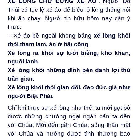
XÉ LÒNG CHỨ ĐỪNG XÉ ÁO
”. Người Do
Thái có tục lệ xé áo để biểu lộ lòng thống hối
khi ăn chay. Người tín hữu hôm nay cần ý
thức:
– Xé áo bề ngoài không bằng
xé lòng khỏi
thói
tham lam, ăn ở bất công
.
X
é lòng ra khỏi sự lười biếng, khô khan,
nguội lạnh
.
X
é lòng khỏi những dính bén danh lợi thú
trần gian
.
X
é lòng khỏi thói gian dối, đạo đức giả như
người Biệt Phái.
Chỉ khi thực sự xé lòng như thế, ta mới gạt bỏ
được những chướng ngại ngăn cản ta đến
với Chúa; Mới đến gần Chúa, sống thân mật
với Chúa và hưởng được tình thương bao