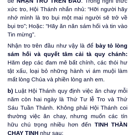
để
NHẬN TRO TRÊN ĐẦU
. Trong nghi thức
xức tro, Hội Thánh nhắn nhủ: “Hỡi người hãy
nhớ mình là tro bụi một mai người sẽ trở về
bụi tro”; Hoặc: “Hãy ăn năn sám hối và tin vào
Tin mừng”.
Nhận tro trên đầu như vậy là để
bày tỏ lòng
sám hối
và quyết tâm cải tà quy chánh
:
Hãm dẹp các đam mê bất chính, các thói hư
tật xấu, loại bỏ những hành vi ám muội làm
mất lòng Chúa và phiền lòng anh em.
b)
Luật Hội Thánh quy định việc ăn chay mỗi
năm còn hai ngày là Thứ Tư lễ Tro và Thứ
Sáu Tuần Thánh. Không phải Hội Thánh coi
thường việc ăn chay, nhưng muốn các tín
hữu chú trọng nhiều hơn đến
TINH THẦN
CHAY TỊNH
như sau: