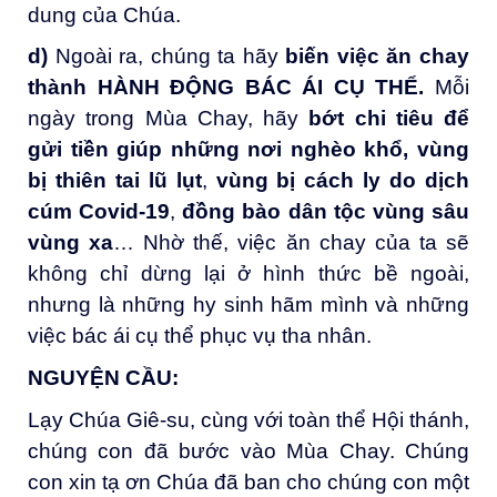
dung của Chúa.
d)
Ngoài ra, chúng ta hãy
biến việc ăn chay
thành HÀNH ĐỘNG BÁC ÁI CỤ THỂ.
Mỗi
ngày trong Mùa Chay, hãy
bớt chi tiêu để
gửi tiền giúp những nơi nghèo khổ,
vùng
bị thiên tai
lũ lụt
,
vùng bị
cách ly do dịch
cúm Covid-19
,
đồng bào dân tộc vùng sâu
vùng xa
… Nhờ thế, việc ăn chay của ta sẽ
không chỉ dừng lại ở hình thức bề ngoài,
nhưng là những hy sinh hãm mình và những
việc bác ái cụ thể phục vụ tha nhân.
NGUYỆN CẦU
:
Lạy Chúa Giê-su, cùng với toàn thể Hội thánh,
chúng con đã bước vào Mùa Chay. Chúng
con xin tạ ơn Chúa đã ban cho chúng con một