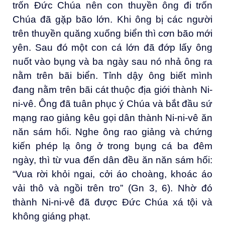
trốn Đức Chúa nên con thuyền ông đi trốn
Chúa đã gặp bão lớn. Khi ông bị các người
trên thuyền quăng xuống biển thì cơn bão mới
yên. Sau đó một con cá lớn đã đớp lấy ông
nuốt vào bụng và ba ngày sau nó nhả ông ra
nằm trên bãi biển. Tỉnh dậy ông biết mình
đang nằm trên bãi cát thuộc địa giới thành Ni-
ni-vê. Ông đã tuân phục ý Chúa và bắt đầu sứ
mạng rao giảng kêu gọi dân thành Ni-ni-vê ăn
năn sám hối. Nghe ông rao giảng và chứng
kiến phép lạ ông ở trong bụng cá ba đêm
ngày, thì từ vua đến dân đều ăn năn sám hối:
“Vua rời khỏi ngai, cởi áo choàng, khoác áo
vải thô và ngồi trên tro” (Gn 3, 6). Nhờ đó
thành Ni-ni-vê đã được Đức Chúa xá tội và
không giáng phạt.