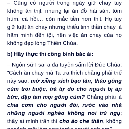
– Cũng có người trong ngày giữ chay tuy
không ăn thịt, nhưng lại ăn đồ hải sản, tôm
hùm, cá hồi… còn mắc tiền hơn thịt. Họ tuy
giữ luật ăn chay nhưng thiếu tinh thần chay là
hãm mình đền tội, nên việc ăn chay của họ
không đẹp lòng Thiên Chúa.
b)
Hãy thực thi công bình
bác ái
:
– Ngôn sứ I-sai-a đã tuyên sấm lời Đức Chúa:
“Cách ăn chay mà Ta ưa thích chẳng phải thế
này sao:
mở xiềng xích bạo tàn, tháo gông
cùm trói buộc, trả tự do cho người bị áp
bức, đập tan mọi gông cùm
?
Chẳng phải là
chia cơm cho người đói, rước vào nhà
những người nghèo không nơi trú ngụ
;
thấy ai mình trần thì
cho áo che thân
, không