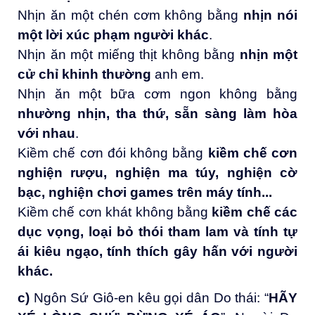
Nhịn ăn một chén cơm không bằng
nhịn nói
một lời xúc phạm người khác
.
Nhịn ăn một miếng thịt không bằng
nhịn một
cử chỉ khinh thường
anh em.
Nhịn ăn một bữa cơm ngon không bằng
nhường nhịn, tha thứ, sẵn sàng làm hòa
với nhau
.
Kiềm chế cơn đói không bằng
kiềm chế cơn
nghiện rượu, nghiện ma túy, nghiện cờ
bạc
, nghiện chơi games trên máy tính..
.
Kiềm chế cơn khát không bằng
kiềm chế các
dục vọng, loại bỏ thói tham lam và tính tự
ái kiêu ngạo
, tính thích gây hấn với người
khác
.
c)
Ngôn Sứ Giô-en kêu gọi dân Do thái: “
HÃY