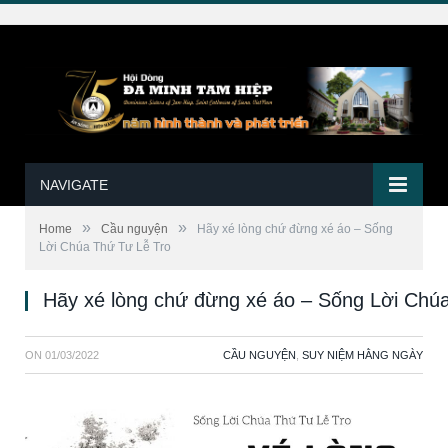
NAVIGATE
»
»
Home
Cầu nguyện
Hãy xé lòng chứ đừng xé áo – Sống
Lời Chúa Thứ Tư Lễ Tro
Hãy xé lòng chứ đừng xé áo – Sống Lời Chú
ON
01/03/2022
CẦU NGUYỆN
,
SUY NIỆM HẰNG NGÀY