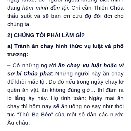
đang
hãm mình đền tội.
Chỉ cần Thiên Chúa
thấu suốt và sẽ ban ơn cứu độ đời đời cho
chúng ta.
2) CHÚNG TÔI PHẢI LÀM GÌ
?
a)
T
ránh
ăn chay
hình thức
vụ luật và phô
trương
:
– Có những người
ăn chay vụ luật hoặc vì
sợ bị Chúa phạt
: Những người này ăn chay
để khỏi mắc tội. Do đó nếu trong ngày chay lỡ
quên ăn vặt, ăn không đúng giờ… thì đâm ra
lo lắng áy náy. Họ tính toán: Ngày mai ăn
chay thì hôm nay sẽ ăn uống no say như thói
tục “Thứ Ba Béo” của một số dân các nước
Âu châu.