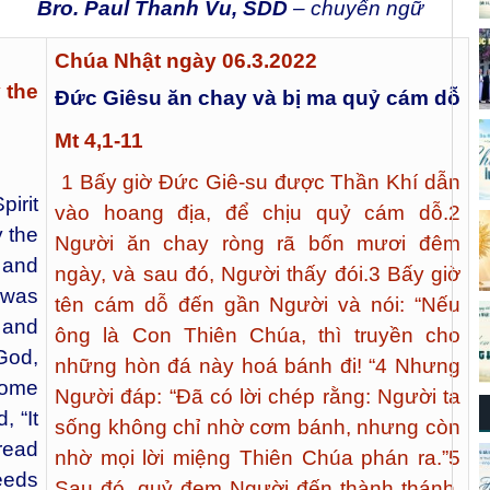
Bro. Paul Thanh Vu, SDD
– chuyển ngữ
Chúa Nhật ngày 06.3.2022
 the
Đức Giêsu ăn chay và bị ma quỷ cám dỗ
Mt 4,1-11
1
Bấy giờ Đức Giê-su được Thần Khí dẫn
irit
vào hoang địa, để chịu quỷ cám dỗ.
2
y the
Người ăn chay ròng rã bốn mươi đêm
 and
ngày, và sau đó, Người thấy đói.
3
Bấy giờ
 was
tên cám dỗ đến gần Người và nói: “Nếu
 and
ông là Con Thiên Chúa, thì truyền cho
 God,
những hòn đá này hoá bánh đi! “
4
Nhưng
come
Người đáp: “Đã có lời chép rằng: Người ta
, “It
sống không chỉ nhờ cơm bánh, nhưng còn
bread
nhờ mọi lời miệng Thiên Chúa phán ra.”
5
eeds
Sau đó, quỷ đem Người đến thành thánh,