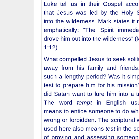
Luke tell us in their Gospel acco
that Jesus was led by the Holy Sp
into the wilderness. Mark states it
emphatically: “The Spirit immedia
drove him out into the wilderness” 
1:12).
What compelled Jesus to seek solit
away from his family and friends,
such a lengthy period? Was it simp
test to prepare him for his mission
did Satan want to lure him into a t
The word
tempt
in English usu
means to entice someone to do wha
wrong or forbidden. The scriptural 
used here also means
test
in the s
of proving and assessing someon