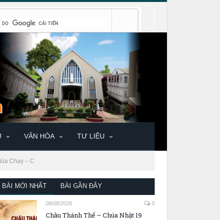
U
VĂN HÓA
TƯ LIỆU
 Mùa Chay – C
BÀI MỚI NHẤT
BÀI GẦN ĐÂY
08/08/2026
0
Chầu Thánh Thể – Chúa Nhật 19