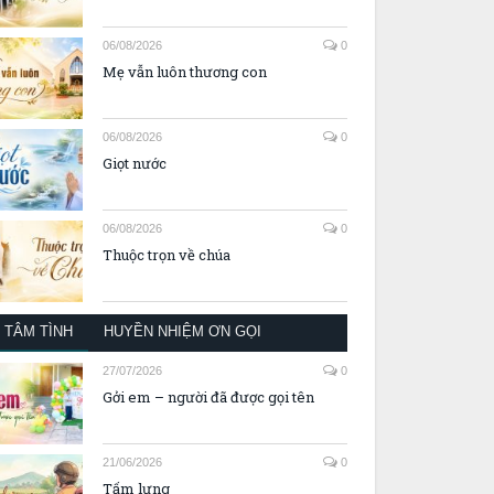
06/08/2026
0
Mẹ vẫn luôn thương con
06/08/2026
0
Giọt nước
06/08/2026
0
Thuộc trọn về chúa
TÂM TÌNH
HUYỀN NHIỆM ƠN GỌI
27/07/2026
0
Gởi em – người đã được gọi tên
21/06/2026
0
Tấm lưng