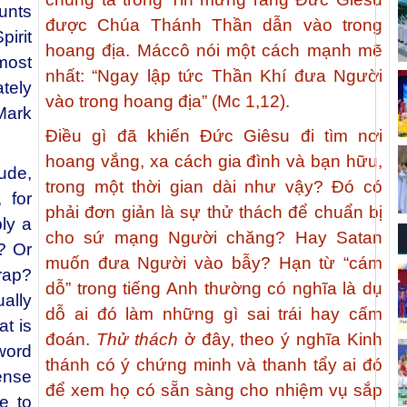
unts
được Chúa Thánh Thần dẫn vào trong
irit
hoang địa. Máccô nói một cách mạnh mẽ
 most
nhất: “Ngay lập tức Thần Khí đưa Người
tely
vào trong hoang địa” (Mc 1,12).
(Mark
Điều gì đã khiến Đức Giêsu đi tìm nơi
hoang vắng, xa cách gia đình và bạn hữu,
ude,
trong một thời gian dài như vậy? Đó có
 for
phải đơn giản là sự thử thách để chuẩn bị
ly a
cho sứ mạng Người chăng? Hay Satan
? Or
muốn đưa Người vào bẫy? Hạn từ “cám
rap?
dỗ” trong tiếng Anh thường có nghĩa là dụ
ally
dỗ ai đó làm những gì sai trái hay cấm
t is
đoán.
Thử thách
ở đây, theo ý nghĩa Kinh
word
thánh có ý chứng minh và thanh tẩy ai đó
ense
để xem họ có sẵn sàng cho nhiệm vụ sắp
e to