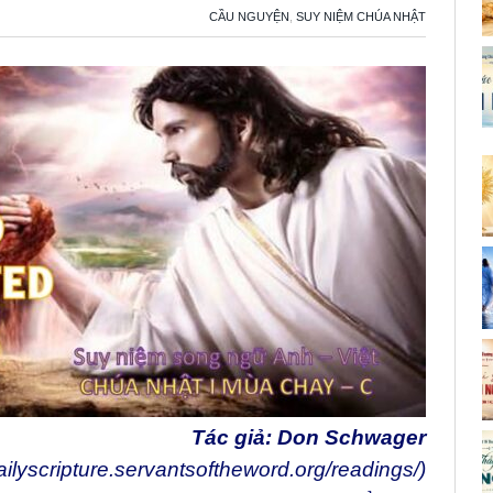
CẦU NGUYỆN
,
SUY NIỆM CHÚA NHẬT
Tác giả: Don Schwager
dailyscripture.servantsoftheword.org/readings/
)