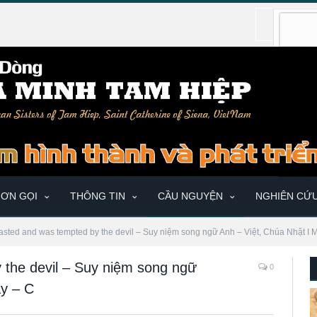
ƠN GỌI
THÔNG TIN
CẦU NGUYỆN
NGHIÊN CỨ
asted and was tempted by the devil – Suy niệm song ngữ Anh – Việt, Chúa Nhật I
 the devil – Suy niệm song ngữ
0
ay – C