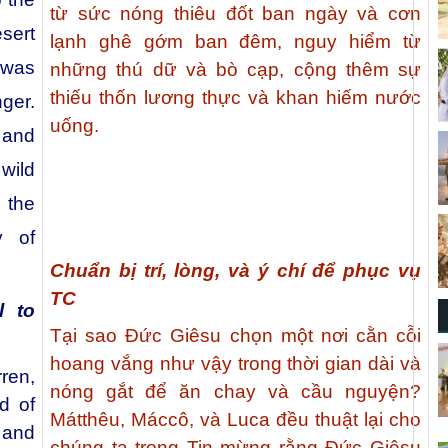
từ sức nóng thiêu đốt ban ngày và cơn
sert
lạnh ghê gớm ban đêm, nguy hiểm từ
as
những thú dữ và bò cạp, cộng thêm sự
thiếu thốn lương thực và khan hiếm nước
nger.
uống.
 and
wild
 the
y of
Chuẩn bị trí, lòng, và ý chí để phục vụ
TC
l to
Tại sao Đức Giêsu chọn một nơi cằn cỗi
hoang vắng như vậy trong thời gian dài và
ren,
nóng gắt để ăn chay và cầu nguyện?
d of
Mátthêu, Máccô, và Luca đều thuật lại cho
 and
chúng ta trong Tin mừng rằng Đức Giêsu