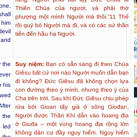
one,
Thiên Chúa của ngươi, và phải thờ
hall
phượng một mình Người mà thôi.”
11
Thế
 him
rồi quỷ bỏ Người mà đi, và có các sứ thần
devil
tiến đến hầu hạ Người.
 and
 the
Suy niệm:
Bạn có sẵn sàng đi theo Chúa
Giêsu bất cứ nơi nào Người muốn dẫn bạn
ever
đi không? Đức Giêsu đã không chọn lựa
 his
con đường theo ý mình, nhưng theo ý của
lowed
Cha trên trời. Sau khi Đức Giêsu chịu phép
fter
rửa bởi Gioan tẩy giả ở sông Giođan,
Người được Thần Khí dẫn vào hoang địa
 the
ở Giuđa – một vùng hoang địa rộng lớn
 led
không dân cư đầy nguy hiểm. Nguy hiểm
o the