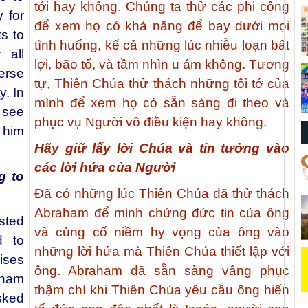
tới hay không. Chúng ta thử các phi công
 for
để xem họ có khả năng để bay dưới mọi
ts to
tình huống, kể cả những lúc nhiễu loạn bất
 all
lợi, bão tố, và tầm nhìn u ám không. Tương
erse
tự, Thiên Chúa thử thách những tôi tớ của
y. In
mình để xem họ có sẵn sàng đi theo và
 see
phục vụ Người vô điều kiện hay không.
e him
Hãy giữ lấy lời Chúa và tin tưởng vào
các lời hứa của Người
g to
Đã có những lúc Thiên Chúa đã thử thách
Abraham để minh chứng đức tin của ông
sted
và củng cố niềm hy vọng của ông vào
d to
những lời hứa mà Thiên Chúa thiết lập với
ises
ông. Abraham đã sẵn sàng vâng phục
ham
thậm chí khi Thiên Chúa yêu cầu ông hiến
sked