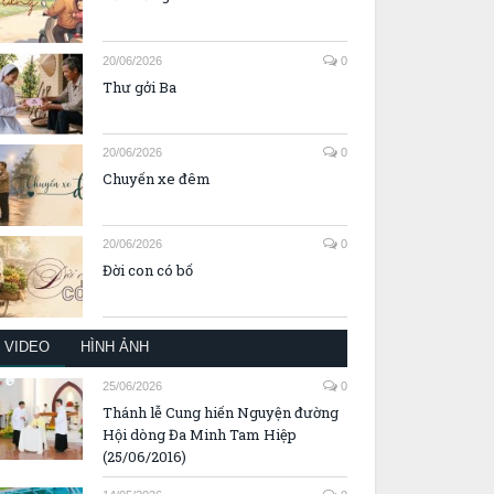
20/06/2026
0
Thư gởi Ba
20/06/2026
0
Chuyến xe đêm
20/06/2026
0
Đời con có bố
VIDEO
HÌNH ẢNH
25/06/2026
0
Thánh lễ Cung hiến Nguyện đường
Hội dòng Đa Minh Tam Hiệp
(25/06/2016)