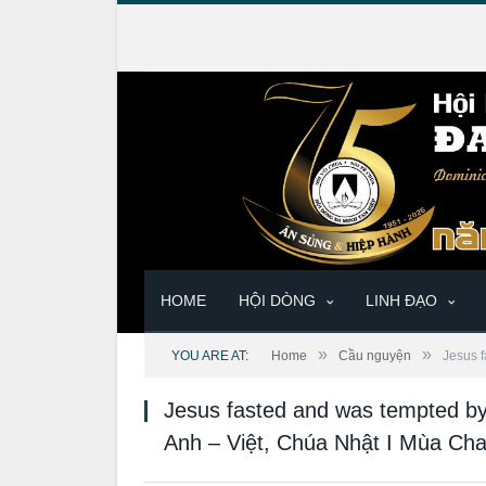
HOME
HỘI DÒNG
LINH ĐẠO
»
»
YOU ARE AT:
Home
Cầu nguyện
Jesus f
Jesus fasted and was tempted by
Anh – Việt, Chúa Nhật I Mùa Ch