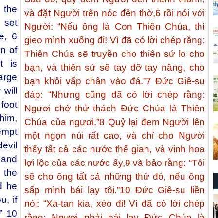
 the
và đặt Người trên nóc đền thờ,
6
rồi nói với
d set
Người: “Nếu ông là Con Thiên Chúa, thì
e, 6
gieo mình xuống đi! Vì đã có lời chép rằng:
n of
Thiên Chúa sẽ truyền cho thiên sứ lo cho
t is
bạn, và thiên sứ sẽ tay đỡ tay nâng, cho
harge
bạn khỏi vấp chân vào đá.”
7
Đức Giê-su
will
đáp: “Nhưng cũng đã có lời chép rằng:
foot
Ngươi chớ thử thách Đức Chúa là Thiên
him,
Chúa của ngươi.”
8
Quỷ lại đem Người lên
tempt
một ngọn núi rất cao, và chỉ cho Người
evil
thấy tất cả các nước thế gian, và vinh hoa
 and
lợi lộc của các nước ấy,
9
và bảo rằng: “Tôi
 the
sẽ cho ông tất cả những thứ đó, nếu ông
d he
sấp mình bái lạy tôi.”
10
Đức Giê-su liền
u, if
nói: “Xa-tan kia, xéo đi! Vì đã có lời chép
” 10
rằng: Ngươi phải bái lạy Đức Chúa là