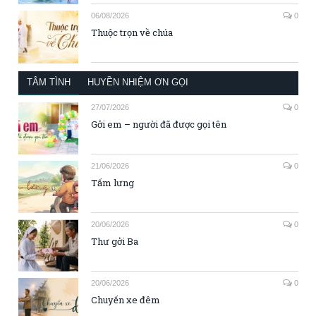
06/08/2026
0
Thuộc trọn về chúa
TÂM TÌNH
HUYỀN NHIỆM ƠN GỌI
27/07/2026
0
Gởi em – người đã được gọi tên
21/06/2026
0
Tấm lưng
20/06/2026
0
Thư gởi Ba
20/06/2026
0
Chuyến xe đêm