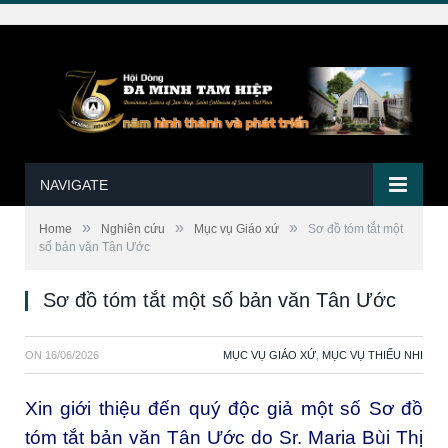
NAVIGATE
»
»
»
Home
Nghiên cứu
Mục vụ Giáo xứ
Sơ đồ tóm tắt một
số bản văn Tân Ước
Sơ đồ tóm tắt một số bản văn Tân Ước
ON
16/06/2026
MỤC VỤ GIÁO XỨ
,
MỤC VỤ THIẾU NHI
Xin giới thiệu đến quý độc giả một số Sơ đồ
tóm tắt bản văn Tân Ước do Sr. Maria Bùi Thị