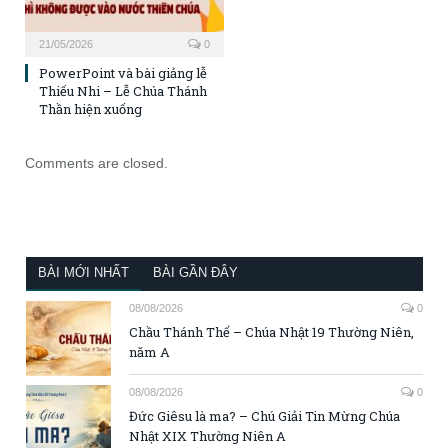
21/05/2026
0
PowerPoint và bài giảng lễ
Thiếu Nhi – Lễ Chúa Thánh
Thần hiện xuống
Comments are closed.
BÀI MỚI NHẤT
BÀI GẦN ĐÂY
08/08/2026
0
Chầu Thánh Thể – Chúa Nhật 19 Thường Niên,
năm A
08/08/2026
0
Đức Giêsu là ma? – Chú Giải Tin Mừng Chúa
Nhật XIX Thường Niên A