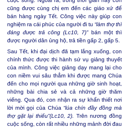
cuộc sống. Ngoài ra, trong thời gian này con
cũng được cùng chị em đến các giáo xứ để
bán hàng ngày Tết. Công việc này giúp con
nghiệm ra cái phúc của người đi tu
“làm thợ thì
đáng được trả công (Lc10, 7)”
bán một thì
được người dân ủng hộ, trả tiền gấp 2, gấp 5.
Sau Tết, khi đại dịch đã tạm lắng xuống, con
chính thức được thi hành sứ vụ giảng thuyết
của mình. Công việc giảng dạy mang lại cho
con niềm vui sâu thẳm khi được mang Chúa
đến cho mọi người qua những giờ sinh hoạt,
những bài chia sẻ và cả những giờ thăm
viếng. Qua đó, con nhận ra sự khẩn thiết nơi
lời mời gọi của Chúa
“lúa chín đầy đồng mà
thợ gặt lại thiếu”(Lc10, 2).
Trên nương đồng
cuộc sống, còn rất nhiều những mảnh đời đau