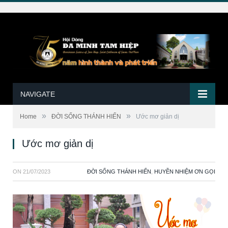
NAVIGATE
»
»
Home
ĐỜI SỐNG THÁNH HIẾN
Ước mơ giản dị
Ước mơ giản dị
ON
21/07/2023
ĐỜI SỐNG THÁNH HIẾN
,
HUYỀN NHIỆM ƠN GỌI