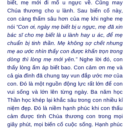
biết, mẹ mới đi mổ u ngực về. Cũng may
Chúa thương cho u lành. Sau biến cố này,
con càng thấm sâu hơn của mẹ khi nghe mẹ
nói
“Con ơi, ngày mẹ biết bị u ngực, mẹ đã xin
bác sĩ cho mẹ biết là u lành hay u ác, để mẹ
chuẩn bị tinh thần. Mẹ không sợ chết nhưng
mẹ ao ước nhìn thấy con được khấn trọn trong
dòng thì lòng mẹ mới yên.”
Nghe lời đó, con
thấy lòng ấm áp biết bao. Con cảm ơn mẹ và
cả gia đình đã chung tay vun đắp ước mơ của
con. Đó là một nguồn động lực rất lớn để con
vui sống và lớn lên từng ngày. Ba năm học
Thần học khép lại khắc sâu trong con nhiều kỉ
niệm đẹp. Đó là niềm hạnh phúc khi con thấu
cảm được tình Chúa thương con trong mọi
giây phút, mọi biến cố cuộc sống. Hạnh phúc