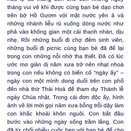
tháng vui vẻ khi được cùng bạn bè dạo chơi
trên bờ Hồ Gươm với mặt nước yên ả và
những nhành liễu rủ xuống dòng nước như
phả vào không gian một cái thanh nhàn, dịu
nhẹ. Rồi những buổi đi chợ đêm sinh viên,
những buổi đi picnic cùng bạn bè đã để lại
trong con những nỗi nhớ tha thiết. Đã có lúc
ước mơ giản dị năm xưa trở nên nhạt nhoà
trong con nếu không có biến cố “ngày ấy” –
ngày con một mình dong duổi trên con phố
đến nhà thờ Thái Hoà để tham dự Thánh lễ
ngày Chúa nhật. Trong cái đơn độc ấy, hình
ảnh về lời mời gọi năm xưa bỗng trỗi dậy làm
con khắc khoải khôn nguôi. Con bắt đầu
bước vào những ngày sống trầm lắng. Con
đã từ chối nhiều cuộc hẹn với bạn bè để cho