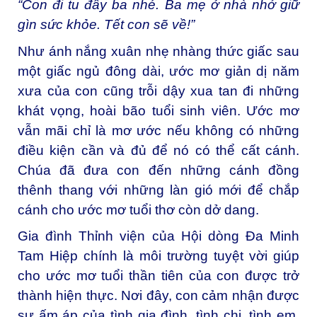
“Con đi tu đây ba nhé. Ba mẹ ở nhà nhớ giữ
gìn sức khỏe. Tết con sẽ về!”
Như ánh nắng xuân nhẹ nhàng thức giấc sau
một giấc ngủ đông dài, ước mơ giản dị năm
xưa của con cũng trỗi dậy xua tan đi những
khát vọng, hoài bão tuổi sinh viên. Ước mơ
vẫn mãi chỉ là mơ ước nếu không có những
điều kiện cần và đủ để nó có thể cất cánh.
Chúa đã đưa con đến những cánh đồng
thênh thang với những làn gió mới để chắp
cánh cho ước mơ tuổi thơ còn dở dang.
Gia đình Thỉnh viện của Hội dòng Đa Minh
Tam Hiệp chính là môi trường tuyệt vời giúp
cho ước mơ tuổi thần tiên của con được trở
thành hiện thực. Nơi đây, con cảm nhận được
sự ấm áp của tình gia đình, tình chị, tình em.