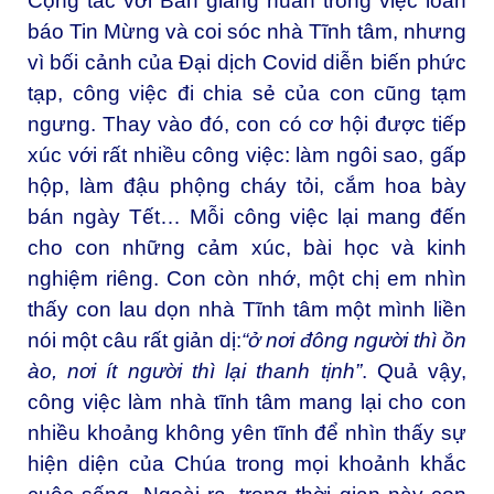
Cộng tác với Ban giảng huấn trong việc loan
báo Tin Mừng và coi sóc nhà Tĩnh tâm, nhưng
vì bối cảnh của Đại dịch Covid diễn biến phức
tạp, công việc đi chia sẻ của con cũng tạm
ngưng. Thay vào đó, con có cơ hội được tiếp
xúc với rất nhiều công việc: làm ngôi sao, gấp
hộp, làm đậu phộng cháy tỏi, cắm hoa bày
bán ngày Tết… Mỗi công việc lại mang đến
cho con những cảm xúc, bài học và kinh
nghiệm riêng. Con còn nhớ, một chị em nhìn
thấy con lau dọn nhà Tĩnh tâm một mình liền
nói một câu rất giản dị:
“ở nơi đông người thì ồn
ào, nơi ít người thì lại thanh tịnh”
. Quả vậy,
công việc làm nhà tĩnh tâm mang lại cho con
nhiều khoảng không yên tĩnh để nhìn thấy sự
hiện diện của Chúa trong mọi khoảnh khắc