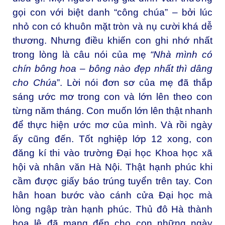
gọi con với biệt danh “công chúa” – bởi lúc
nhỏ con có khuôn mặt tròn và nụ cười khá dễ
thương. Nhưng điều khiến con ghi nhớ nhất
trong lòng là câu nói của mẹ
“Nhà mình có
chín bông hoa – bông nào đẹp nhất thì dâng
cho Chúa
”. Lời nói đơn sơ của mẹ đã thắp
sáng ước mơ trong con và lớn lên theo con
từng năm tháng. Con muốn lớn lên thật nhanh
để thực hiện ước mơ của mình. Và rồi ngày
ấy cũng đến. Tốt nghiệp lớp 12 xong, con
đăng kí thi vào trường Đại học Khoa học xã
hội và nhân văn Hà Nội. Thật hạnh phúc khi
cầm được giấy báo trúng tuyển trên tay. Con
hân hoan bước vào cánh cửa Đại học mà
lòng ngập tràn hạnh phúc. Thủ đô Hà thành
hoa lệ đã mang đến cho con những ngày