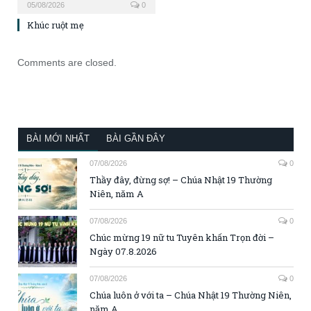
05/08/2026
0
Khúc ruột mẹ
Comments are closed.
BÀI MỚI NHẤT
BÀI GẦN ĐÂY
07/08/2026
0
Thầy đây, đừng sợ! – Chúa Nhật 19 Thường
Niên, năm A
07/08/2026
0
Chúc mừng 19 nữ tu Tuyên khấn Trọn đời –
Ngày 07.8.2026
07/08/2026
0
Chúa luôn ở với ta – Chúa Nhật 19 Thường Niên,
năm A