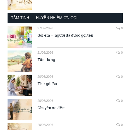
TÂM TÌNH
HUYỀN NHIỆM ƠN GỌI
27/07/2026
0
Gởi em – người đã được gọi tên
21/06/2026
0
Tấm lưng
20/06/2026
0
Thư gởi Ba
20/06/2026
0
Chuyến xe đêm
20/06/2026
0