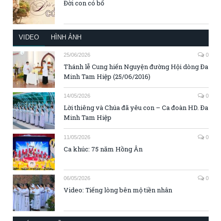
Đời con có bố
VIDEO
HÌNH ẢNH
25/06/2026
0
Thánh lễ Cung hiến Nguyện đường Hội dòng Đa
Minh Tam Hiệp (25/06/2016)
14/05/2026
0
Lời thiêng và Chúa đã yêu con – Ca đoàn HD. Đa
Minh Tam Hiệp
11/05/2026
0
Ca khúc: 75 năm Hồng Ân
06/05/2026
0
Video: Tiếng lòng bên mộ tiền nhân