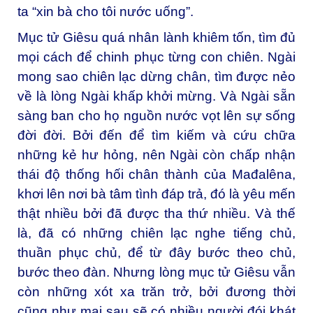
ta “xin bà cho tôi nước uống”.
Mục tử Giêsu quá nhân lành khiêm tốn, tìm đủ
mọi cách để chinh phục từng con chiên. Ngài
mong sao chiên lạc dừng chân, tìm được nẻo
về là lòng Ngài khấp khởi mừng. Và Ngài sẵn
sàng ban cho họ nguồn nước vọt lên sự sống
đời đời. Bởi đến để tìm kiếm và cứu chữa
những kẻ hư hỏng, nên Ngài còn chấp nhận
thái độ thống hối chân thành của Mađalêna,
khơi lên nơi bà tâm tình đáp trả, đó là yêu mến
thật nhiều bởi đã được tha thứ nhiều. Và thế
là, đã có những chiên lạc nghe tiếng chủ,
thuần phục chủ, để từ đây bước theo chủ,
bước theo đàn. Nhưng lòng mục tử Giêsu vẫn
còn những xót xa trăn trở, bởi đương thời
cũng như mai sau sẽ có nhiều người đói khát