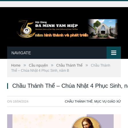
NAVIGATE
»
»
»
Home
Cầu nguyện
Chầu Thánh Thể
Chầu Thánh
Thể – Chúa Nhật 4 Phục Sinh, năm B
Chầu Thánh Thể – Chúa Nhật 4 Phục Sinh, 
ON
18/04/2024
CHẦU THÁNH THỂ
,
MỤC VỤ GIÁO XỨ