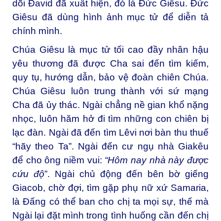
dõi Đavid đã xuất hiện, đó là Đức Giêsu. Đức
Giêsu đã dùng hình ảnh mục tử để diễn tả
chính mình.
Chúa Giêsu là mục tử tối cao đầy nhân hậu
yêu thương đã được Cha sai đến tìm kiếm,
quy tụ, hướng dẫn, bảo vệ đoàn chiên Chúa.
Chúa Giêsu luôn trung thành với sứ mạng
Cha đã ủy thác. Ngài chẳng nề gian khổ nặng
nhọc, luôn hăm hở đi tìm những con chiên bị
lạc đàn. Ngài đã đến tìm Lêvi nơi bàn thu thuế
“hãy theo Ta”. Ngài đến cư ngụ nhà Giakêu
để cho ông niềm vui:
“Hôm nay nhà này được
cứu độ
”. Ngài chủ động đến bên bờ giếng
Giacob, chờ đợi, tìm gặp phụ nữ xứ Samaria,
là Đấng có thể ban cho chị ta mọi sự, thế mà
Ngài lại đặt mình trong tình huống cần đến chị