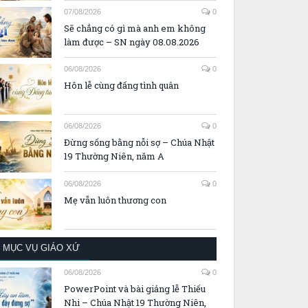
07/08/2026
0
Sẽ chẳng có gì mà anh em không
làm được – SN ngày 08.08.2026
06/08/2026
0
Hôn lễ cùng đấng tình quân
06/08/2026
0
Đừng sống bằng nỗi sợ – Chúa Nhật
19 Thường Niên, năm A
06/08/2026
0
Mẹ vẫn luôn thương con
MỤC VỤ GIÁO XỨ
06/08/2026
0
PowerPoint và bài giảng lễ Thiếu
Nhi – Chúa Nhật 19 Thường Niên,