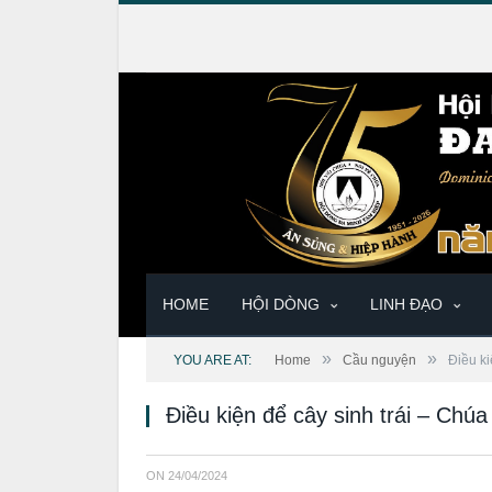
HOME
HỘI DÒNG
LINH ĐẠO
»
»
YOU ARE AT:
Home
Cầu nguyện
Điều ki
Điều kiện để cây sinh trái – Chú
ON
24/04/2024