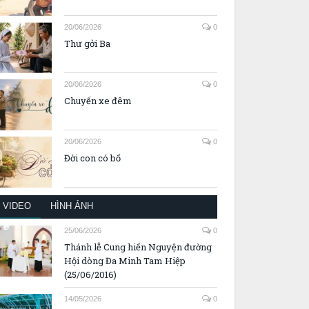
20/06/2026
0
Thư gởi Ba
20/06/2026
0
Chuyến xe đêm
20/06/2026
0
Đời con có bố
VIDEO
HÌNH ẢNH
25/06/2026
0
Thánh lễ Cung hiến Nguyện đường
Hội dòng Đa Minh Tam Hiệp
(25/06/2016)
14/05/2026
0