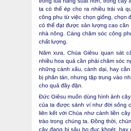
trồng lúa năng suất hơn, trồng cây ă
ta có thể ép cho ra nhiều trái và
công phu từ việc chọn giống, chọn
có thể đạt được sản lượng cao cần 
nhà nông. Càng chăm sóc công phu
chất lượng.
Năm xưa, Chúa Giêsu quan sát c
nhiều hoa quả cần phải chăm sóc ngh
những cành xấu, cành dại, hay cằn
bị phân tán, nhưng tập trung vào n
cho quả đầy đặn.
Đức Giêsu muốn dùng hình ảnh cây n
của ta được sánh ví như đời sống 
liên kết với Chúa như cành liền c
trào trong chúng ta. Đồng thời, ch
cây đang bị sâu bọ đục khoét, hay đ