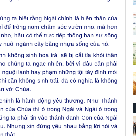
ng ta biết rằng Ngài chính là hiện thân của
hỉ để trông nom chăm sóc vườn nho, mà hơn
 nho, hầu có thể trực tiếp thông ban sự sống
ây nuôi ngành cây bằng nhựa sống của nó.
hông sinh hoa trái sẽ bị cắt tỉa khỏi thân
o chúng ta ngạc nhiên, bởi vì đâu cần phải
an nguội lạnh hay phạm những tội tày đình mới
Chỉ cần không sinh trái, đã có nghĩa là không
ân với Chúa.
 chính là hành động yêu thương. Như Thánh
răn của Chúa thì ở trong Ngài và Ngài ở trong
úng ta phải tin vào thánh danh Con của Ngài
au. Nhưng xin đừng yêu nhau bằng lời nói và
n thật.