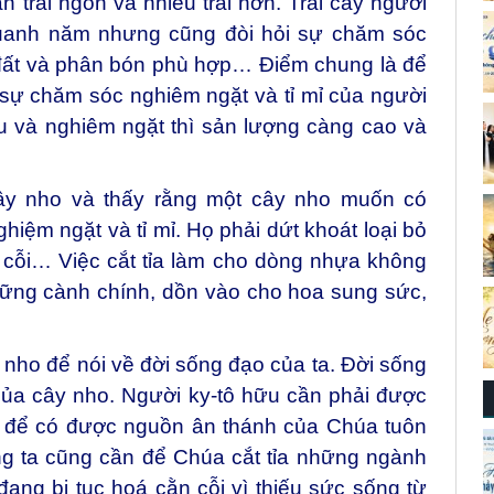
n trái ngon và nhiều trái hơn. Trái cây người
 quanh năm nhưng cũng đòi hỏi sự chăm sóc
 đất và phân bón phù hợp… Điểm chung là để
sự chăm sóc nghiêm ngặt và tỉ mỉ của người
 và nghiêm ngặt thì sản lượng càng cao và
ây nho và thấy rằng một cây nho muốn có
iệm ngặt và tỉ mỉ. Họ phải dứt khoát loại bỏ
 cỗi… Việc cắt tỉa làm cho dòng nhựa không
hững cành chính, dồn vào cho hoa sung sức,
ho để nói về đời sống đạo của ta. Đời sống
của cây nho. Người ky-tô hữu cần phải được
ây để có được nguồn ân thánh của Chúa tuôn
úng ta cũng cần để Chúa cắt tỉa những ngành
ang bị tục hoá cằn cỗi vì thiếu sức sống từ