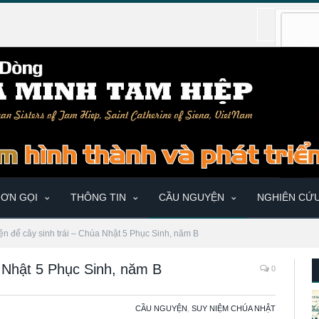
ƠN GỌI
THÔNG TIN
CẦU NGUYỆN
NGHIÊN CỨ
ện để cây sinh trái – Chúa Nhật 5 Phục Sinh, năm B
a Nhật 5 Phục Sinh, năm B
0
CẦU NGUYỆN
,
SUY NIỆM CHÚA NHẬT