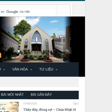
U
VĂN HÓA
TƯ LIỆU
BÀI MỚI NHẤT
BÀI GẦN ĐÂY
07/08/2026
0
Thầy đây, đừng sợ! – Chúa Nhật 19