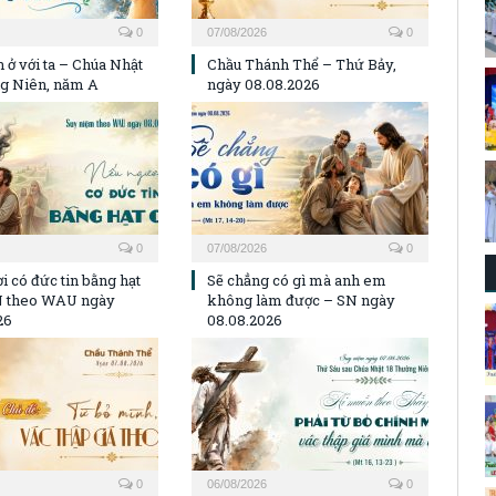
0
07/08/2026
0
 ở với ta – Chúa Nhật
Chầu Thánh Thể – Thứ Bảy,
g Niên, năm A
ngày 08.08.2026
0
07/08/2026
0
i có đức tin bằng hạt
Sẽ chẳng có gì mà anh em
N theo WAU ngày
không làm được – SN ngày
26
08.08.2026
0
06/08/2026
0