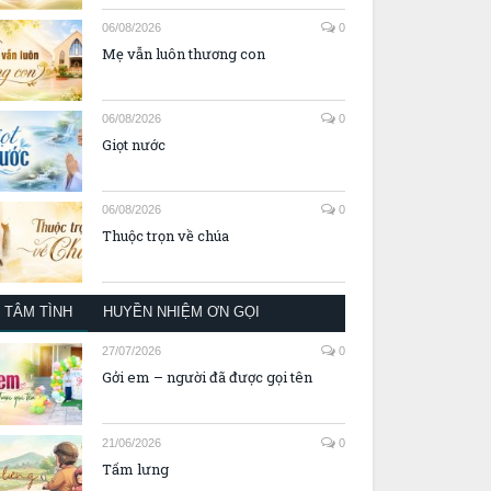
06/08/2026
0
Mẹ vẫn luôn thương con
06/08/2026
0
Giọt nước
06/08/2026
0
Thuộc trọn về chúa
TÂM TÌNH
HUYỀN NHIỆM ƠN GỌI
27/07/2026
0
Gởi em – người đã được gọi tên
21/06/2026
0
Tấm lưng