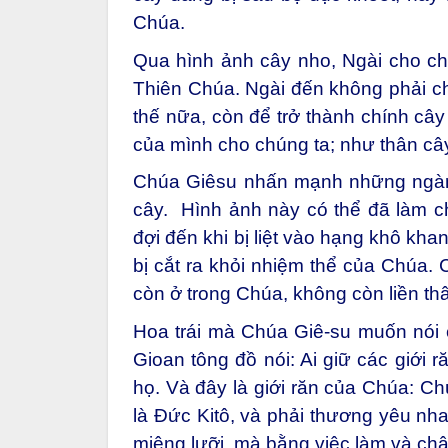
Chúa.
Qua hình ảnh cây nho, Ngài cho chú
Thiên Chúa. Ngài đến không phải c
thế nữa, còn để trở thành chính cây
của mình cho chúng ta; như thân c
Chúa Giêsu nhấn mạnh những ngành k
cây. Hình ảnh này có thể đã làm ch
đợi đến khi bị liệt vào hạng khô kh
bị cắt ra khỏi nhiệm thể của Chúa. 
còn ở trong Chúa, không còn liền th
Hoa trái mà Chúa Giê-su muốn nói
Gioan tông đồ nói: Ai giữ các giới 
họ. Và đây là giới răn của Chúa: Ch
là Đức Kitô, và phải thương yêu nh
miệng lưỡi, mà bằng việc làm và châ