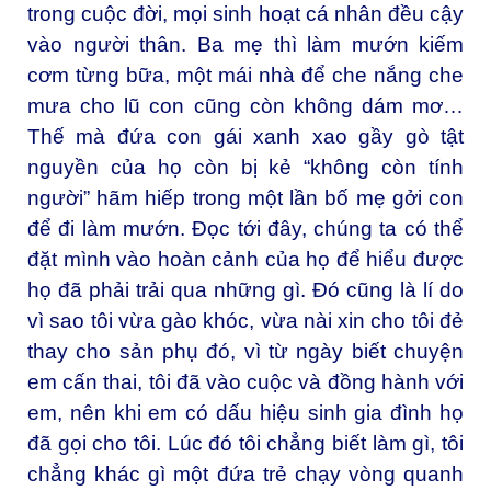
trong cuộc đời, mọi sinh hoạt cá nhân đều cậy
vào người thân. Ba mẹ thì làm mướn kiếm
cơm từng bữa, một mái nhà để che nắng che
mưa cho lũ con cũng còn không dám mơ…
Thế mà đứa con gái xanh xao gầy gò tật
nguyền của họ còn bị kẻ “không còn tính
người” hãm hiếp trong một lần bố mẹ gởi con
để đi làm mướn. Đọc tới đây, chúng ta có thể
đặt mình vào hoàn cảnh của họ để hiểu được
họ đã phải trải qua những gì. Đó cũng là lí do
vì sao tôi vừa gào khóc, vừa nài xin cho tôi đẻ
thay cho sản phụ đó, vì từ ngày biết chuyện
em cấn thai, tôi đã vào cuộc và đồng hành với
em, nên khi em có dấu hiệu sinh gia đình họ
đã gọi cho tôi. Lúc đó tôi chẳng biết làm gì, tôi
chẳng khác gì một đứa trẻ chạy vòng quanh