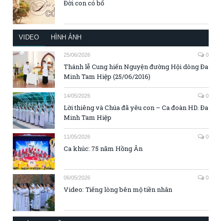
Đời con có bố
VIDEO
HÌNH ẢNH
25/06/2026
0
Thánh lễ Cung hiến Nguyện đường Hội dòng Đa
Minh Tam Hiệp (25/06/2016)
14/05/2026
0
Lời thiêng và Chúa đã yêu con – Ca đoàn HD. Đa
Minh Tam Hiệp
11/05/2026
0
Ca khúc: 75 năm Hồng Ân
06/05/2026
0
Video: Tiếng lòng bên mộ tiền nhân