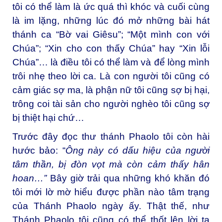
tôi có thể làm là ức quá thì khóc và cuối cùng
là im lặng, những lúc đó mở những bài hát
thánh ca “Bờ vai Giêsu”; “Một mình con với
Chúa”; “Xin cho con thấy Chúa” hay “Xin lỗi
Chúa”… là điều tôi có thể làm và để lòng mình
trôi nhẹ theo lời ca. Là con người tôi cũng có
cảm giác sợ ma, là phận nữ tôi cũng sợ bị hại,
trông coi tài sản cho người nghèo tôi cũng sợ
bị thiệt hại chứ…
Trước đây đọc thư thánh Phaolo tôi còn hài
hước bảo: “
Ông này có dấu hiệu của người
tâm thần, bị đòn vọt mà còn cảm thấy hân
hoan…”
Bây giờ trải qua những khó khăn đó
tôi mới lờ mờ hiểu được phần nào tâm trạng
của Thánh Phaolo ngày ấy. Thật thế, như
Thánh Phaolo tôi cũng có thể thốt lên lời tạ