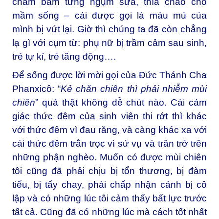
chăm bẵm từng ngụm sữa, thìa cháo cho
mầm sống – cái được gọi là máu mủ của
mình bị vứt lại. Giờ thì chúng ta đã còn chẳng
lạ gì với cụm từ: phụ nữ bị trầm cảm sau sinh,
trẻ tự kỉ, trẻ tăng động….
Để sống được lời mời gọi của Đức Thánh Cha
Phanxicô: “
Kẻ chăn chiên thì phải nhiễm mùi
chiên
” quả thật không dễ chút nào. Cái cảm
giác thức đêm của sinh viên thi rớt thì khác
với thức đêm vì đau răng, và càng khác xa với
cái thức đêm trằn trọc vì sứ vụ và trăn trở trên
những phận nghèo. Muốn có được mùi chiên
tôi cũng đã phải chịu bị tổn thương, bị đàm
tiếu, bị tẩy chay, phải chấp nhận cảnh bị cô
lập và có những lúc tôi cảm thấy bất lực trước
tất cả. Cũng đã có những lúc mà cách tốt nhất