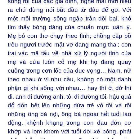
sống rối của các gia đình, nghe mãi mới hiểu
ra chứ đừng nói bắt đầu từ đâu để gỡ. Với
một môi trường sống ngập tràn đồi bại, khó
tìm thấy bóng dáng của chuẩn mực luân lý.
Mẹ bỏ con thơ chạy theo tình; chồng cặp bồ
trêu ngươi trước mặt vợ đang mang thai; con
trai vác mã tấu về nhà xử lý người tình của
mẹ và cứa luôn cổ mẹ khi họ đang quay
cuồng trong cơn lốc của dục vọng… Nam, nữ
theo nhau ở vì nhu cầu, không có một danh
phận gì khi sống với nhau… hay thì ở, dở thì
đi, anh đi đường anh, tôi đi đường tôi, hậu quả
đổ dồn hết lên những đứa trẻ vô tội và rồi
những ông bà nội, ông bà ngoại hết tuổi lao
động, khệnh khạng trong cơn đau đớn cơ
khớp và lọm khọm với tuổi đời xế bóng, phải