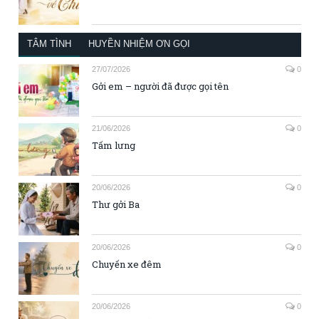
TÂM TÌNH
HUYỀN NHIỆM ƠN GỌI
27/07/2026
0
Gởi em – người đã được gọi tên
21/06/2026
0
Tấm lưng
20/06/2026
0
Thư gởi Ba
20/06/2026
0
Chuyến xe đêm
20/06/2026
0