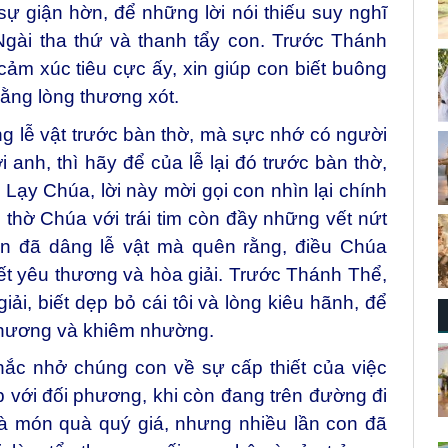
sự giận hờn, để những lời nói thiếu suy nghĩ
gài tha thứ và thanh tẩy con. Trước Thánh
ảm xúc tiêu cực ấy, xin giúp con biết buông
ằng lòng thương xót.
g lễ vật trước bàn thờ, mà sực nhớ có người
anh, thì hãy để của lễ lại đó trước bàn thờ,
 Lạy Chúa, lời này mời gọi con nhìn lại chính
thờ Chúa với trái tim còn đầy những vết nứt
on đã dâng lễ vật mà quên rằng, điều Chúa
ết yêu thương và hòa giải. Trước Thánh Thể,
iải, biết dẹp bỏ cái tôi và lòng kiêu hãnh, để
thương và khiêm nhường.
ắc nhở chúng con về sự cấp thiết của việc
 với đối phương, khi còn đang trên đường đi
 là món quà quý giá, nhưng nhiều lần con đã