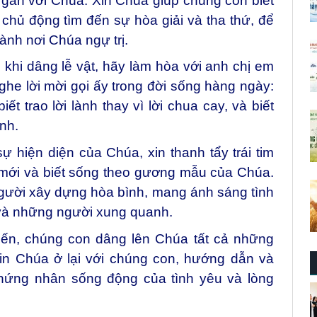
gần với Chúa. Xin Chúa giúp chúng con biết
chủ động tìm đến sự hòa giải và tha thứ, để
ành nơi Chúa ngự trị.
khi dâng lễ vật, hãy làm hòa với anh chị em
ghe lời mời gọi ấy trong đời sống hàng ngày:
ết trao lời lành thay vì lời chua cay, và biết
ình.
 hiện diện của Chúa, xin thanh tẩy trái tim
mới và biết sống theo gương mẫu của Chúa.
gười xây dựng hòa bình, mang ánh sáng tình
 và những người xung quanh.
 mến, chúng con dâng lên Chúa tất cả những
in Chúa ở lại với chúng con, hướng dẫn và
hứng nhân sống động của tình yêu và lòng