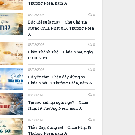
Thường Niên, năm A
08/08/2026
0
Đức Giêsu là ma? – Chú Giải Tin
Mừng Chúa Nhật XIX Thường Niên
A
08/08/2026
0
Chầu Thánh Thể – Chúa Nhật, ngày
09.08.2026
08/08/2026
0
Cứ yên tâm, Thầy đây đừng sợ –
Chúa Nhật 19 Thường Niên, năm A
08/08/2026
0
Tại sao anh lại nghi ngờ? – Chúa
Nhật 19 Thường Niên, năm A
07/08/2026
0
Thầy đây, đừng sợ! – Chúa Nhật 19
Thường Niên, năm A