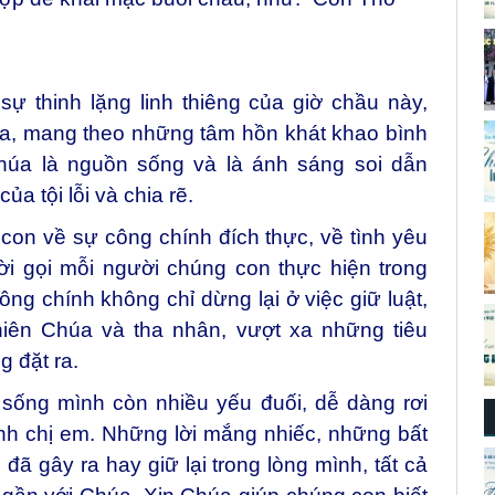
sự thinh lặng linh thiêng của giờ chầu này,
a, mang theo những tâm hồn khát khao bình
húa là nguồn sống và là ánh sáng soi dẫn
a tội lỗi và chia rẽ.
on về sự công chính đích thực, về tình yêu
i gọi mỗi người chúng con thực hiện trong
ng chính không chỉ dừng lại ở việc giữ luật,
hiên Chúa và tha nhân, vượt xa những tiêu
 đặt ra.
 sống mình còn nhiều yếu đuối, dễ dàng rơi
nh chị em. Những lời mắng nhiếc, những bất
ã gây ra hay giữ lại trong lòng mình, tất cả