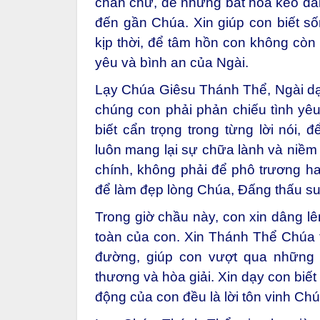
chần chừ, để những bất hòa kéo dài
đến gần Chúa. Xin giúp con biết sốn
kịp thời, để tâm hồn con không còn 
yêu và bình an của Ngài.
Lạy Chúa Giêsu Thánh Thể,
Ngài dạ
chúng con phải phản chiếu tình yêu
biết cẩn trọng trong từng lời nói,
luôn mang lại sự chữa lành và niềm 
chính, không phải để phô trương h
để làm đẹp lòng Chúa, Đấng thấu su
Trong giờ chầu này, con xin dâng lê
toàn của con. Xin Thánh Thể Chúa
đường, giúp con vượt qua những 
thương và hòa giải. Xin dạy con biết
động của con đều là lời tôn vinh Chú