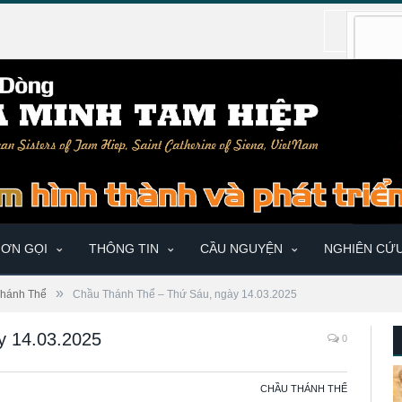
ƠN GỌI
THÔNG TIN
CẦU NGUYỆN
NGHIÊN CỨ
»
hánh Thể
Chầu Thánh Thể – Thứ Sáu, ngày 14.03.2025
y 14.03.2025
0
CHẦU THÁNH THỂ