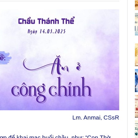
Lm. Anmai, CSsR
hợp để khai mạc buổi chầu, như: “Con Thờ