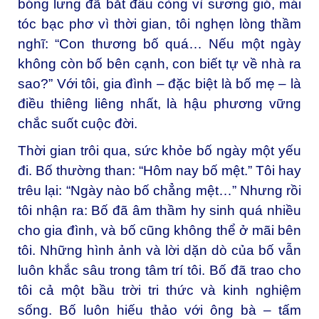
bóng lưng đã bắt đầu còng vì sương gió, mái
tóc bạc phơ vì thời gian, tôi nghẹn lòng thầm
nghĩ: “Con thương bố quá… Nếu một ngày
không còn bố bên cạnh, con biết tự về nhà ra
sao?” Với tôi, gia đình – đặc biệt là bố mẹ – là
điều thiêng liêng nhất, là hậu phương vững
chắc suốt cuộc đời.
Thời gian trôi qua, sức khỏe bố ngày một yếu
đi. Bố thường than: “Hôm nay bố mệt.” Tôi hay
trêu lại: “Ngày nào bố chẳng mệt…” Nhưng rồi
tôi nhận ra: Bố đã âm thầm hy sinh quá nhiều
cho gia đình, và bố cũng không thể ở mãi bên
tôi. Những hình ảnh và lời dặn dò của bố vẫn
luôn khắc sâu trong tâm trí tôi. Bố đã trao cho
tôi cả một bầu trời tri thức và kinh nghiệm
sống. Bố luôn hiếu thảo với ông bà – tấm