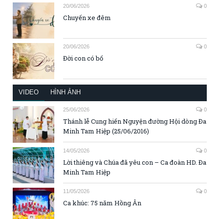
20/06/2026
0
Chuyến xe đêm
20/06/2026
0
Đời con có bố
VIDEO
HÌNH ẢNH
25/06/2026
0
Thánh lễ Cung hiến Nguyện đường Hội dòng Đa
Minh Tam Hiệp (25/06/2016)
14/05/2026
0
Lời thiêng và Chúa đã yêu con – Ca đoàn HD. Đa
Minh Tam Hiệp
11/05/2026
0
Ca khúc: 75 năm Hồng Ân