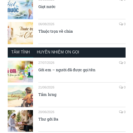
Giọt nước
06/08/2026
0
Thuộc trọn về chúa
TÂM TÌNH
HUYỀN NHIỆM ƠN GỌI
27/07/2026
0
Gởi em – người đã được gọi tên
21/06/2026
0
Tấm lưng
20/06/2026
0
Thư gởi Ba