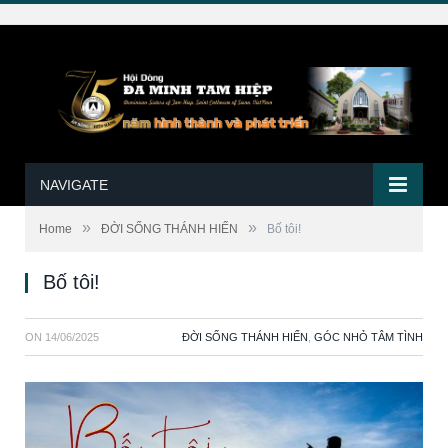
NAVIGATE
»
»
Home
ĐỜI SỐNG THÁNH HIẾN
Bố tôi!
Bố tôi!
ON
14/06/2025
ĐỜI SỐNG THÁNH HIẾN
,
GÓC NHỎ TÂM TÌNH