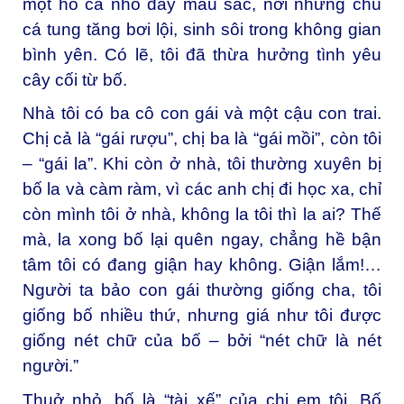
một hồ cá nhỏ đầy màu sắc, nơi những chú
cá tung tăng bơi lội, sinh sôi trong không gian
bình yên. Có lẽ, tôi đã thừa hưởng tình yêu
cây cối từ bố.
Nhà tôi có ba cô con gái và một cậu con trai.
Chị cả là “gái rượu”, chị ba là “gái mồi”, còn tôi
– “gái la”. Khi còn ở nhà, tôi thường xuyên bị
bố la và càm ràm, vì các anh chị đi học xa, chỉ
còn mình tôi ở nhà, không la tôi thì la ai? Thế
mà, la xong bố lại quên ngay, chẳng hề bận
tâm tôi có đang giận hay không. Giận lắm!…
Người ta bảo con gái thường giống cha, tôi
giống bố nhiều thứ, nhưng giá như tôi được
giống nét chữ của bố – bởi “nét chữ là nét
người.”
Thuở nhỏ, bố là “tài xế” của chị em tôi. Bố