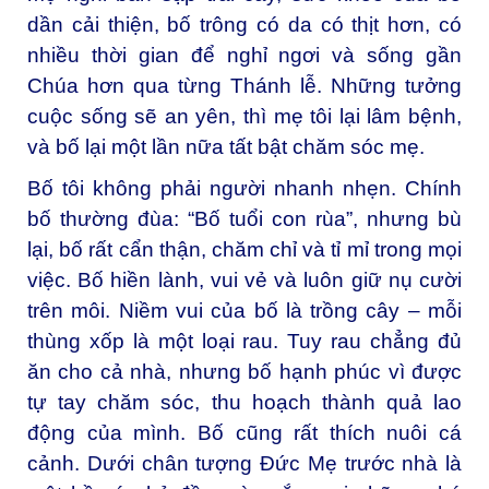
dần cải thiện, bố trông có da có thịt hơn, có
nhiều thời gian để nghỉ ngơi và sống gần
Chúa hơn qua từng Thánh lễ. Những tưởng
cuộc sống sẽ an yên, thì mẹ tôi lại lâm bệnh,
và bố lại một lần nữa tất bật chăm sóc mẹ.
Bố tôi không phải người nhanh nhẹn. Chính
bố thường đùa: “Bố tuổi con rùa”, nhưng bù
lại, bố rất cẩn thận, chăm chỉ và tỉ mỉ trong mọi
việc. Bố hiền lành, vui vẻ và luôn giữ nụ cười
trên môi. Niềm vui của bố là trồng cây – mỗi
thùng xốp là một loại rau. Tuy rau chẳng đủ
ăn cho cả nhà, nhưng bố hạnh phúc vì được
tự tay chăm sóc, thu hoạch thành quả lao
động của mình. Bố cũng rất thích nuôi cá
cảnh. Dưới chân tượng Đức Mẹ trước nhà là