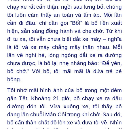
chạy xe rất cẩn thận, ngồi sau lưng bố, chúng
tôi luôn cảm thấy an toàn và ấm áp. Mỗi lần
cần đi đâu, chỉ cần gọi “Bố!” là bố liền xuất
hiện, sẵn sàng đồng hành và che chở. Từ khi
đi tu xa, tôi vẫn chưa biết dắt xe máy – nghĩa
là tôi và xe máy chẳng mấy thân nhau. Mỗi
lần về nghỉ hè, lóng ngóng dắt xe ra đường
chưa được, là bố lại nhẹ nhàng bảo: “Để yên,
bố chở.” Với bố, tôi mãi mãi là đứa trẻ bé
bỏng.
Tôi nhớ mãi hình ảnh của bố trong một đêm
gần Tết. Khoảng 21 giờ, bố chạy xe ra đầu
đường đón tôi. Vừa xuống xe, tôi thấy bố
đang lần chuỗi Mân Côi trong khi chờ. Sau đó,
bố cẩn thận chất đồ lên xe và đưa tôi về. Nhìn