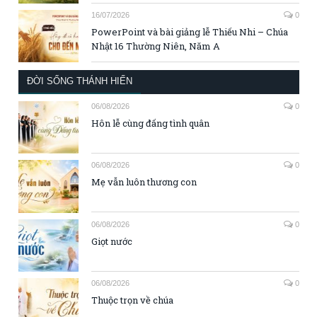
16/07/2026
0
PowerPoint và bài giảng lễ Thiếu Nhi – Chúa
Nhật 16 Thường Niên, Năm A
ĐỜI SỐNG THÁNH HIẾN
06/08/2026
0
Hôn lễ cùng đấng tình quân
06/08/2026
0
Mẹ vẫn luôn thương con
06/08/2026
0
Giọt nước
06/08/2026
0
Thuộc trọn về chúa