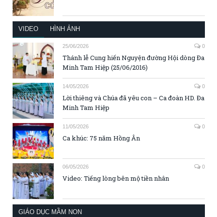
VIDEO
HÌNH ẢNH
25/06/2026
0
Thánh lễ Cung hiến Nguyện đường Hội dòng Đa
Minh Tam Hiệp (25/06/2016)
14/05/2026
0
Lời thiêng và Chúa đã yêu con – Ca đoàn HD. Đa
Minh Tam Hiệp
11/05/2026
0
Ca khúc: 75 năm Hồng Ân
06/05/2026
0
Video: Tiếng lòng bên mộ tiền nhân
GIÁO DỤC MẦM NON