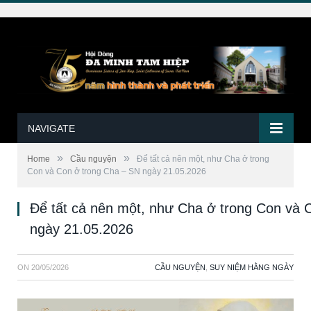
NAVIGATE
»
»
Home
Cầu nguyện
Để tất cả nên một, như Cha ở trong
Con và Con ở trong Cha – SN ngày 21.05.2026
Để tất cả nên một, như Cha ở trong Con và 
ngày 21.05.2026
ON
20/05/2026
CẦU NGUYỆN
,
SUY NIỆM HẰNG NGÀY