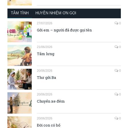
TÂM TÌNH
HUYỀN NHIỆM ƠN GỌI
27/07/2026
0
Gởi em – người đã được gọi tên
21/06/2026
0
Tấm lưng
20/06/2026
0
Thư gởi Ba
20/06/2026
0
Chuyến xe đêm
20/06/2026
0
Đời con có bố