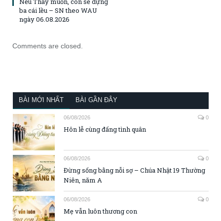
Nếu Thầy muốn, con sẽ dựng
ba cái lều – SN theo WAU
ngày 06.08.2026
Comments are closed.
BÀI MỚI NHẤT
BÀI GẦN ĐÂY
06/08/2026
0
Hôn lễ cùng đấng tình quân
06/08/2026
0
Đừng sống bằng nỗi sợ – Chúa Nhật 19 Thường
Niên, năm A
06/08/2026
0
Mẹ vẫn luôn thương con