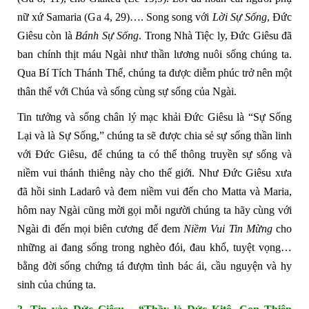
nữ xứ Samaria (Ga 4, 29)…. Song song với
Lời Sự Sống
, Đức
Giêsu còn là
Bánh Sự Sống
. Trong Nhà Tiệc ly, Đức Giêsu đã
ban chính thịt máu Ngài như thần lương nuôi sống chúng ta.
Qua Bí Tích Thánh Thể, chúng ta được diễm phúc trở nên một
thân thể với Chúa và sống cùng sự sống của Ngài.
Tin tưởng và sống chân lý mạc khải Đức Giêsu là “Sự Sống
Lại và là Sự Sống,” chúng ta sẽ được chia sẻ sự sống thần linh
với Đức Giêsu, để chúng ta có thể thông truyền sự sống và
niềm vui thánh thiêng này cho thế giới. Như Đức Giêsu xưa
đã hồi sinh Ladarô và đem niềm vui đến cho Matta và Maria,
hôm nay Ngài cũng mời gọi mỗi người chúng ta hãy cùng với
Ngài đi đến mọi biên cương để đem
Niềm Vui Tin Mừng
cho
những ai đang sống trong nghèo đói, đau khổ, tuyệt vọng…
bằng đời sống chứng tá đượm tình bác ái, cầu nguyện và hy
sinh của chúng ta.