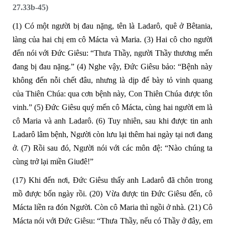
27.33b-45)
(1)
Có một người bị đau nặng, tên là Ladarô, quê ở Bêtania,
làng của hai chị em cô Mácta và Maria.
(3)
Hai cô cho người
đến nói với Đức Giêsu: “Thưa Thầy, người Thầy thương mến
đang bị đau nặng.”
(4)
Nghe vậy, Đức Giêsu bảo: “Bệnh này
không đến nỗi chết đâu, nhưng là dịp để bày tỏ vinh quang
của Thiên Chúa: qua cơn bệnh này, Con Thiên Chúa được tôn
vinh.”
(5)
Đức Giêsu quý mến cô Mácta, cùng hai người em là
cô Maria và anh Ladarô.
(6)
Tuy nhiên, sau khi được tin anh
Ladarô lâm bệnh, Người còn lưu lại thêm hai ngày tại nơi đang
ở.
(7)
Rồi sau đó, Người nói với các môn đệ: “Nào chúng ta
cùng trở lại miền Giuđê!”
(17)
Khi đến nơi, Đức Giêsu thấy anh Ladarô đã chôn trong
mồ được bốn ngày rồi.
(20)
Vừa được tin Đức Giêsu đến, cô
Mácta liền ra đón Người. Còn cô Maria thì ngồi ở nhà.
(21)
Cô
Mácta nói với Đức Giêsu: “Thưa Thầy, nếu có Thầy ở đây, em