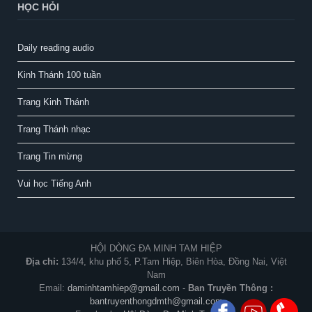
HỌC HỎI
Daily reading audio
Kinh Thánh 100 tuần
Trang Kinh Thánh
Trang Thánh nhạc
Trang Tin mừng
Vui học Tiếng Anh
HỘI DÒNG ĐA MINH TAM HIỆP
Địa chỉ:
134/4, khu phố 5, P.Tam Hiệp, Biên Hòa, Đồng Nai, Việt
Nam
Email:
daminhtamhiep@gmail.com
-
Ban Truyền Thông :
bantruyenthongdmth@gmail.com