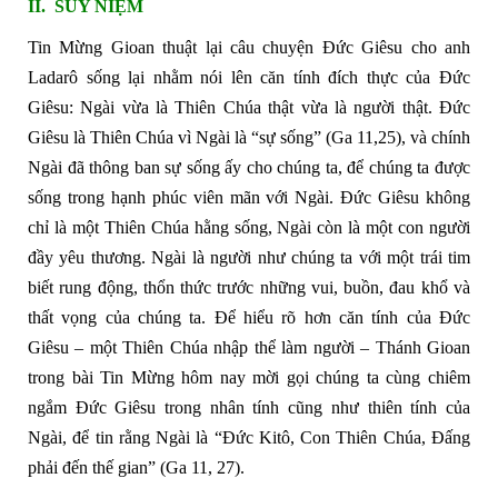
II.
SUY NIỆM
Tin Mừng Gioan thuật lại câu chuyện Đức Giêsu cho anh
Ladarô sống lại nhằm nói lên căn tính đích thực của Đức
Giêsu: Ngài vừa là Thiên Chúa thật vừa là người thật. Đức
Giêsu là Thiên Chúa vì Ngài là “sự sống” (Ga 11,25), và chính
Ngài đã thông ban sự sống ấy cho chúng ta, để chúng ta được
sống trong hạnh phúc viên mãn với Ngài. Đức Giêsu không
chỉ là một Thiên Chúa hằng sống, Ngài còn là một con người
đầy yêu thương. Ngài là người như chúng ta với một trái tim
biết rung động, thổn thức trước những vui, buồn, đau khổ và
thất vọng của chúng ta. Để hiểu rõ hơn căn tính của Đức
Giêsu – một Thiên Chúa nhập thể làm người – Thánh Gioan
trong bài Tin Mừng hôm nay mời gọi chúng ta cùng chiêm
ngắm Đức Giêsu trong nhân tính cũng như thiên tính của
Ngài, để tin rằng Ngài là “Đức Kitô, Con Thiên Chúa, Đấng
phải đến thế gian” (Ga 11, 27).