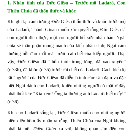
1.
Nhân tính của Đức Giêsu – Trước mộ Ladarô, Con
Thiên Chúa đã thổn thức và khóc
Khi ghi lại cảnh tượng Đức Giêsu thổn thức và khóc trước mộ
của Ladarô, Thánh Gioan muốn xác quyết rằng Đức Giêsu là
con người đích thực, một con người hết sức nhân bản: Ngài
chia sẻ thân phận mong manh của kiếp nhân sinh; Ngài cảm
thương nỗi đau mất mát trước cái chết của kiếp người. Thật
vậy, Đức Giêsu đã “thổn thức trong lòng, đã xao xuyến”
(c.33b), đã khóc (c.35) trước cái chết của Ladarô. Cách biểu lộ
rất “người” của Đức Giêsu đã diễn tả tình cảm sâu đậm và đặc
biệt Ngài dành cho Ladarô, khiến những người có mặt ở đấy
phải thốt lên: “Kìa xem! Ông ta thương anh Ladarô biết mấy!”
(c.36)
Khi cho Ladarô sống lại, Đức Giêsu muốn cho những người
hiện diện hôm ấy nhận ra rằng, Thiên Chúa của Ngài không
phải là một
Thiên Chúa
xa vời, không quan tâm đến con