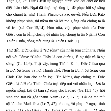
Thập giá, khi Đức Giêsu tự nguyện bước vào cõi chết để tiêu
diệt thần chết, Ngài đã thực sự sống lại để phục hồi sự sống
cho chúng ta, như Thánh Phaolô đã xác quyết: Nếu Ðức Kitô
không phục sinh, thì niềm tin và lời rao giảng của chúng ta là
vô ích (x.1 Cor 15,14). Hơn nữa, việc phục sinh của Đức
Giêsu còn là bằng chứng để nhân loại chúng ta tin Ngài là Con
Thiên Chúa, đồng thời cũng là Thiên Chúa.
[1]
Thứ đến, Đức Giêsu là “sự sống” của nhân loại chúng ta. Ngài
nói với Tôma: “Chính Thầy là con đường, là sự thật và là sự
sống” (Ga 14,6). Thật vậy, trong Thánh Kinh, Đức Giêsu quả
là
Lời Sự Sống
và nơi Thánh Thể, Ngài là
Bánh Sự Sống
của
Chúa Cha ban cho nhân loại. Tin Mừng dạy chúng ta: Đức
Giêsu là
Lời
của Thiên Chúa trực tiếp nói với nhân loại.
Lời
là
nguồn sống.
Lời
đã ban sự sống cho Ladarô (Ga 11,1-45), hồi
sinh con trai bà góa thành Naim (Lc 7,11-17).
Lời
đã tha thứ
tội lỗi cho Mađalêna (Lc 7, 47), cho người phụ nữ ngoại tình
(Ga 8, 11), cho Giakêu (Lc 19,9).
Lời
đã hoán cải người phụ