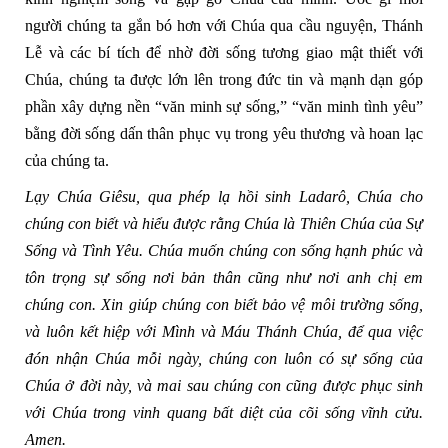
người chúng ta gắn bó hơn với Chúa qua cầu nguyện, Thánh
Lễ và các bí tích để nhờ đời sống tương giao mật thiết với
Chúa, chúng ta được lớn lên trong đức tin và mạnh dạn góp
phần xây dựng nền “văn minh sự sống,” “văn minh tình yêu”
bằng đời sống dấn thân phục vụ trong yêu thương và hoan lạc
của chúng ta.
Lạy Chúa Giêsu, qua phép lạ hồi sinh Ladarô, Chúa cho
chúng con biết và hiểu được rằng Chúa là Thiên Chúa của Sự
Sống và Tình Yêu. Chúa muốn chúng con sống hạnh phúc và
tôn trọng sự sống nơi bản thân cũng như nơi anh chị em
chúng con. Xin giúp chúng con
biết bảo vệ môi trường sống,
và luôn kết hiệp với
Mình và Máu Thánh Chúa, để qua việc
đón nhận Chúa mỗi ngày
,
chúng con luôn có sự sống của
Chúa
ở đời này, và mai sau chúng con cũng được phục sinh
với Chúa trong vinh quang bất diệt của cõi sống vĩnh cửu
.
Amen
.