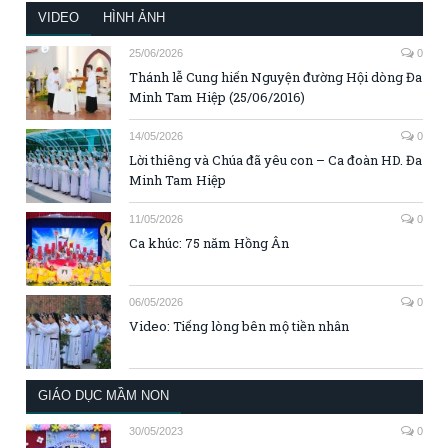
VIDEO
HÌNH ẢNH
25/06/2026
0
Thánh lễ Cung hiến Nguyện đường Hội dòng Đa
Minh Tam Hiệp (25/06/2016)
14/05/2026
0
Lời thiêng và Chúa đã yêu con – Ca đoàn HD. Đa
Minh Tam Hiệp
11/05/2026
0
Ca khúc: 75 năm Hồng Ân
06/05/2026
0
Video: Tiếng lòng bên mộ tiền nhân
GIÁO DỤC MẦM NON
30/05/2023
0