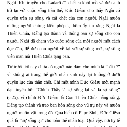
Ngài. Khi truyền cho Ladarô đã chết ra khỏi mồ và đưa anh
trở lại với cuộc sống trần thế, Đức Giêsu cho thấy Ngài có
quyền trên sự sống và cái chết của con người. Ngài muốn
những người chứng kiến phép lạ hôm ấy tin rằng Ngài là
Thiên Chúa, Đấng tạo thành và thông ban sự sống cho con
người. Ngài đã chạm vào cuộc sống của mỗi người một cách
độc đáo, để đưa con người về lại với sự sống mới, sự sống
viên mãn mà Thiên Chúa tặng ban.
Từ trước tới nay chưa có người nào dám cho mình là “bất tử”
vì không ai trong thế giới nhân sinh này lại không ở dưới
quyền lực của thần chết. Chỉ một mình Đức Giêsu mới mạnh
dạn tuyên bố: “Chính Thầy là sự sống lại và là sự sống”
(c.25), vì chính Đức Giêsu là Con Thiên Chúa hằng sống,
Đấng tạo thành và trao ban hồn sống cho vũ trụ này và muôn
người muôn vật trong đó. Qua biến cố Phục Sinh, Đức Giêsu
quả là “sự sống lại” cho toàn thể nhân loại. Quả vậy, nơi hy tế