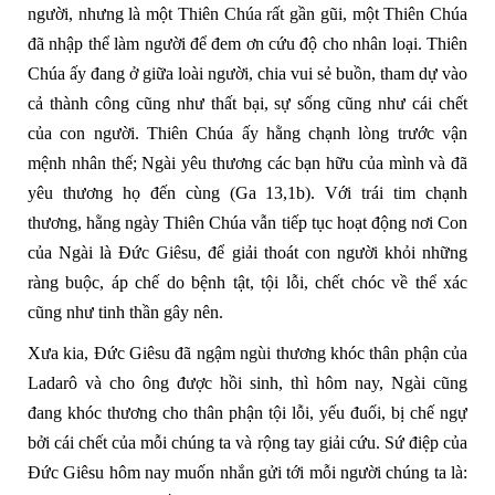
người, nhưng là một Thiên Chúa rất gần gũi, một Thiên Chúa
đã nhập thể làm người để đem ơn cứu độ cho nhân loại. Thiên
Chúa ấy đang ở giữa loài người, chia vui sẻ buồn, tham dự vào
cả thành công cũng như thất bại, sự sống cũng như cái chết
của con người. Thiên Chúa ấy hằng chạnh lòng trước vận
mệnh nhân thế; Ngài yêu thương các bạn hữu của mình và đã
yêu thương họ đến cùng (Ga 13,1b). Với trái tim chạnh
thương, hằng ngày Thiên Chúa vẫn tiếp tục hoạt động nơi Con
của Ngài là Đức Giêsu, để giải thoát con người khỏi những
ràng buộc, áp chế do bệnh tật, tội lỗi, chết chóc về thể xác
cũng như tinh thần gây nên.
Xưa kia, Đức Giêsu đã ngậm ngùi thương khóc thân phận của
Ladarô và cho ông được hồi sinh, thì hôm nay, Ngài cũng
đang khóc thương cho thân phận tội lỗi, yếu đuối, bị chế ngự
bởi cái chết của mỗi chúng ta và rộng tay giải cứu. Sứ điệp của
Đức Giêsu hôm nay muốn nhắn gửi tới mỗi người chúng ta là: