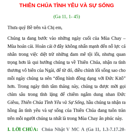
THIÊN CHÚA TÌNH YÊU VÀ SỰ SỐNG
(Ga 11, 1- 45)
Thưa quý Bề trên và Chị em,
Chúng ta đang bước vào những ngày cuối của Mùa Chay –
Mùa hoán cải. Hoán cải ở đây không nhấn mạnh đến nỗ lực cá
nhân trong việc diệt trừ những đam mê tội lỗi, nhưng quan
trọng hơn là qui hướng chúng ta về Thiên Chúa, nhận ra tình
thương vô biên của Ngài, để từ đó, điều chỉnh lối sống sao cho
mỗi ngày chúng ta nên “đồng hình đồng dạng với Đức Kitô”
hơn. Trong ngày tĩnh tâm tháng này, chúng ta được mời gọi
chìm sâu trong tĩnh lặng để chiêm ngắm dung nhan Đức
Giêsu,
Thiên Chúa Tình Yêu và Sự Sống
, hầu chúng ta nhận ra
hồng ân tình yêu và sự sống của Thiên Chúa đang tuôn tràn
trên mỗi người chúng ta nhất là trong Mùa Chay ân phúc này.
I.
LỜI CHÚA:
Chúa Nhật V MC A (Ga 11, 1.3-7.17.20-