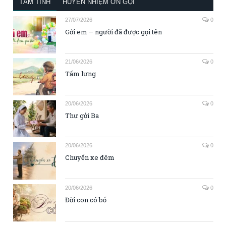
TÂM TÌNH
HUYỀN NHIỆM ƠN GỌI
27/07/2026
0
Gởi em – người đã được gọi tên
21/06/2026
0
Tấm lưng
20/06/2026
0
Thư gởi Ba
20/06/2026
0
Chuyến xe đêm
20/06/2026
0
Đời con có bố