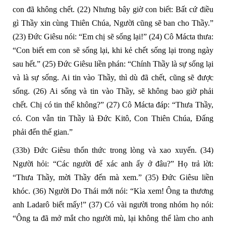
con đã không chết.
(22)
Nhưng bây giờ con biết: Bất cứ điều
gì Thầy xin cùng Thiên Chúa, Người cũng sẽ ban cho Thầy.”
(23)
Đức Giêsu nói: “Em chị sẽ sống lại!”
(24)
Cô Mácta thưa:
“Con biết em con sẽ sống lại, khi kẻ chết sống lại trong ngày
sau hết.”
(25)
Đức Giêsu liền phán: “Chính Thầy là sự sống lại
và là sự sống. Ai tin vào Thầy, thì dù đã chết, cũng sẽ được
sống.
(26)
Ai sống và tin vào Thầy, sẽ không bao giờ phải
chết. Chị có tin thế không?”
(27)
Cô Mácta đáp: “Thưa Thầy,
có. Con vẫn tin Thầy là Đức Kitô, Con Thiên Chúa, Đấng
phải đến thế gian.”
(33b)
Đức Giêsu thổn thức trong lòng và xao xuyến.
(34)
Người hỏi: “Các người để xác anh ấy ở đâu?” Họ trả lời:
“Thưa Thầy, mời Thầy đến mà xem.”
(35)
Đức Giêsu liền
khóc.
(36)
Người Do Thái mới nói: “Kìa xem! Ông ta thương
anh Ladarô biết mấy!”
(37)
Có vài người trong nhóm họ nói:
“Ông ta đã mở mắt cho người mù, lại không thể làm cho anh