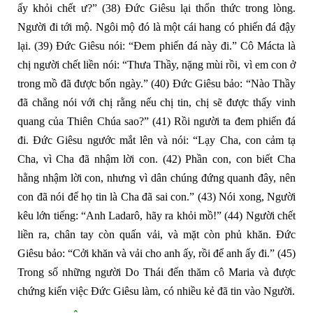
ấy khỏi chết ư?”
(38)
Đức Giêsu lại thổn thức trong lòng.
Người đi tới mộ. Ngôi mộ đó là một cái hang có phiến đá đậy
lại.
(39)
Đức Giêsu nói: “Đem phiến đá này đi.” Cô Mácta là
chị người chết liền nói: “Thưa Thầy, nặng mùi rồi, vì em con ở
trong mồ đã được bốn ngày.”
(40)
Đức Giêsu bảo: “Nào Thầy
đã chẳng nói với chị rằng nếu chị tin, chị sẽ được thấy vinh
quang của Thiên Chúa sao?”
(41)
Rồi người ta đem phiến đá
đi. Đức Giêsu ngước mắt lên và nói: “Lạy Cha, con cảm tạ
Cha, vì Cha đã nhậm lời con.
(42)
Phần con, con biết Cha
hằng nhậm lời con, nhưng vì dân chúng đứng quanh đây, nên
con đã nói để họ tin là Cha đã sai con.”
(43)
Nói xong, Người
kêu lớn tiếng: “Anh Ladarô, hãy ra khỏi mồ!”
(44)
Người chết
liền ra, chân tay còn quấn vải, và mặt còn phủ khăn. Đức
Giêsu bảo: “Cởi khăn và vải cho anh ấy, rồi để anh ấy đi.”
(45)
Trong số những người Do Thái đến thăm cô Maria và được
chứng kiến việc Đức Giêsu làm, có nhiều kẻ đã tin vào Người.