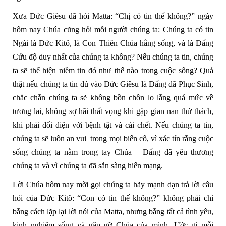
Xưa Đức Giêsu đã hỏi Matta: “Chị có tin thế không?” ngày
hôm nay Chúa cũng hỏi mỗi người chúng ta: Chúng ta có tin
Ngài là Đức Kitô, là Con Thiên Chúa hằng sống, và là Đấng
Cứu độ duy nhất của chúng ta không? Nếu chúng ta tin, chúng
ta sẽ thể hiện niềm tin đó như thế nào trong cuộc sống? Quả
thật nếu chúng ta tin đủ vào Đức Giêsu là Đấng đã Phục Sinh,
chắc chắn chúng ta sẽ không bồn chồn lo lắng quá mức về
tương lai, không sợ hãi thất vọng khi gặp gian nan thử thách,
khi phải đối diện với bệnh tật và cái chết. Nếu chúng ta tin,
chúng ta sẽ luôn an vui trong mọi biến cố, vì xác tín rằng cuộc
sống chúng ta nằm trong tay Chúa – Đấng đã yêu thương
chúng ta và vì chúng ta đã sẵn sàng hiến mạng.
Lời Chúa hôm nay mời gọi chúng ta hãy mạnh dạn trả lời câu
hỏi của Đức Kitô: “Con có tin thế không?” không phải chỉ
bằng cách lặp lại lời nói của Matta, nhưng bằng tất cả tình yêu,
kinh nghiệm sống và gặp gỡ Chúa của mình. Ước gì mỗi