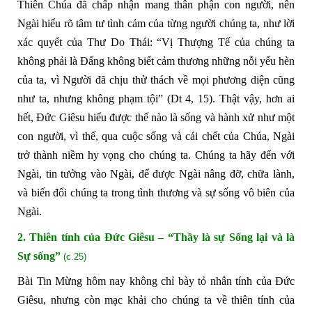
Thiên Chúa đã chấp nhận mang thân phận con người, nên
Ngài hiểu rõ tâm tư tình cảm của từng người chúng ta, như lời
xác quyết của Thư Do Thái: “Vị Thượng Tế của chúng ta
không phải là Đấng không biết cảm thương những nỗi yếu hèn
của ta, vì Người đã chịu thử thách về mọi phương diện cũng
như ta, nhưng không phạm tội” (Dt 4, 15). Thật vậy, hơn ai
hết, Đức Giêsu hiểu được thế nào là sống và hành xử như một
con người, vì thế, qua cuộc sống và cái chết của Chúa, Ngài
trở thành niềm hy vọng cho chúng ta. Chúng ta hãy đến với
Ngài, tin tưởng vào Ngài, để được Ngài nâng đỡ, chữa lành,
và biến đổi chúng ta trong tình thương và sự sống vô biên của
Ngài.
2.
Thiên tính của Đức Giêsu – “Thầy là sự Sống lại và là
Sự sống”
(c.25)
Bài Tin Mừng hôm nay không chỉ bày tỏ nhân tính của Đức
Giêsu, nhưng còn mạc khải cho chúng ta về thiên tính của