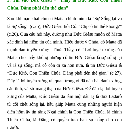
3.
Tin vào Đức Giêsu – “Thầy là Đức Kitô, Con Thiên
Chúa, Đấng phải đến thế gian”
Sau khi mạc khải cho cô Matta chính mình là “Sự Sống lại và
là Sự sống” (c.25), Đức Giêsu hỏi Cô: “Chị có tin thế không?”
(c.26). Qua câu hỏi này, dường như Đức Giêsu muốn cô Matta
xác định lại niềm tin của mình. Hiểu được ý Chúa, cô Matta đã
mạnh dạn tuyên xưng: “Thưa Thầy, có.” Lời tuyên xưng của
Matta cho thấy không những cô tin Đức Giêsu là sự sống lại
và là sự sống, mà cô còn đi xa hơn nữa, là tin Đức Giêsu là
“Đức Kitô, Con Thiên Chúa, Đấng phải đến thế gian” (c.27).
Đây là lời tuyên xưng rất quan trọng vì đã nêu bật danh xưng,
căn tính, và sứ mạng thật của Đức Giêsu. Để đáp lại lời tuyên
xưng của Matta, Đức Giêsu đã làm một dấu lạ là đưa Ladarô
từ cõi chết sống lại, hầu giúp Matta cùng những người hiện
diện hôm ấy tin rằng Ngài chính là Con Thiên Chúa, là chính
Thiên Chúa, là Đấng có quyền trao ban sự sống cho con
người.