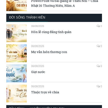
PowerPoint và bài giảng lễ Thiếu Nhi – Chúa
Nhật 16 Thường Niên, Năm A
ĐỜI SỐNG THÁNH HIẾN
06/08/2026
0
Hôn lễ cùng đấng tình quân
06/08/2026
0
Mẹ vẫn luôn thương con
06/08/2026
0
Giọt nước
06/08/2026
0
Thuộc trọn về chúa