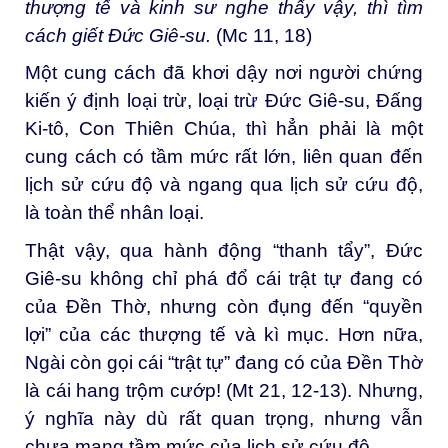
thượng tế và kinh sư nghe thấy vậy, thì tìm
cách giết Đức Giê-su.
(Mc 11, 18)
Một cung cách đã khơi dậy nơi người chứng
kiến ý định loại trừ, loại trừ Đức Giê-su, Đấng
Ki-tô, Con Thiên Chúa, thì hẳn phải là một
cung cách có tầm mức rất lớn, liên quan đến
lịch sử cứu độ và ngang qua lịch sử cứu độ,
là toàn thể nhân loại.
Thật vậy, qua hành động “thanh tẩy”, Đức
Giê-su không chỉ phá đổ cái trật tự đang có
của Đền Thờ, nhưng còn đụng đến “quyền
lợi” của các thượng tế và kì mục. Hơn nữa,
Ngài còn gọi cái “trật tự” đang có của Đền Thờ
là cái hang trộm cướp! (Mt 21, 12-13). Nhưng,
ý nghĩa này dù rất quan trọng, nhưng vẫn
chưa mang tầm mức của lịch sử cứu độ.