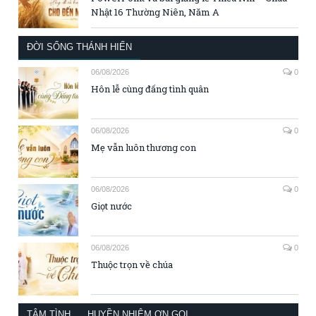
Nhật 16 Thường Niên, Năm A
ĐỜI SỐNG THÁNH HIẾN
06/08/2026
0
Hôn lễ cùng đấng tình quân
06/08/2026
0
Mẹ vẫn luôn thương con
06/08/2026
0
Giọt nước
06/08/2026
0
Thuộc trọn về chúa
TÂM TÌNH
HUYỀN NHIỆM ƠN GỌI