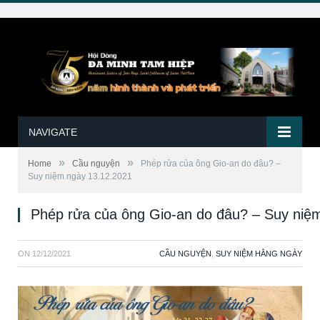
NAVIGATE
»
»
Home
Cầu nguyện
Phép rửa của ông Gio-an do đâu? –
Suy niệm ngày 13.12.2021
Phép rửa của ông Gio-an do đâu? – Suy niệ
ON
12/12/2021
CẦU NGUYỆN
,
SUY NIỆM HẰNG NGÀY