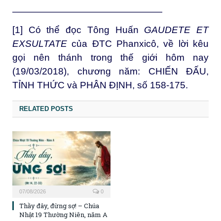
————————————————
[1]
Có thể đọc Tông Huấn
GAUDETE ET
EXSULTATE
của ĐTC Phanxicô, về lời kêu
gọi nên thánh trong thế giới hôm nay
(19/03/2018), chương năm: CHIẾN ĐẤU,
TỈNH THỨC và PHÂN ĐỊNH, số 158-175.
RELATED POSTS
07/08/2026
0
Thầy đây, đừng sợ! – Chúa
Nhật 19 Thường Niên, năm A