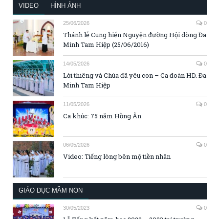
VIDEO
HÌNH ẢNH
25/06/2026
0
Thánh lễ Cung hiến Nguyện đường Hội dòng Đa
Minh Tam Hiệp (25/06/2016)
14/05/2026
0
Lời thiêng và Chúa đã yêu con – Ca đoàn HD. Đa
Minh Tam Hiệp
11/05/2026
0
Ca khúc: 75 năm Hồng Ân
06/05/2026
0
Video: Tiếng lòng bên mộ tiền nhân
GIÁO DỤC MẦM NON
30/05/2023
0