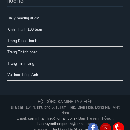
HỌC HỎI
Daily reading audio
Kinh Thánh 100 tuần
Trang Kinh Thánh
Trang Thánh nhạc
Trang Tin mừng
Vui học Tiếng Anh
HỘI DÒNG ĐA MINH TAM HIỆP
Địa chỉ:
134/4, khu phố 5, P.Tam Hiệp, Biên Hòa, Đồng Nai, Việt
Nam
Email:
daminhtamhiep@gmail.com
-
Ban Truyền Thông :
bantruyenthongdmth@gmail.com
Facebook :
Hội Dòng Đa Minh Tam Hiệp