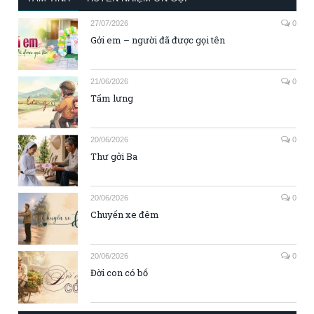
27/07/2026
0
Gởi em – người đã được gọi tên
21/06/2026
0
Tấm lưng
20/06/2026
0
Thư gởi Ba
20/06/2026
0
Chuyến xe đêm
20/06/2026
0
Đời con có bố