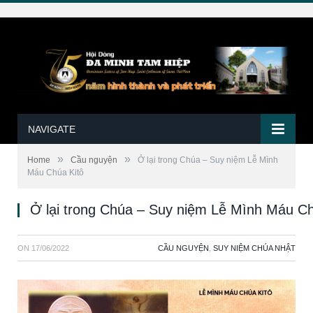
NAVIGATE
»
»
Home
Cầu nguyện
Ở lại trong Chúa – Suy niệm Lễ Mình
Máu Chúa Kitô
Ở lại trong Chúa – Suy niệm Lễ Mình Máu Ch
ON
17/06/2022
CẦU NGUYỆN
,
SUY NIỆM CHÚA NHẬT