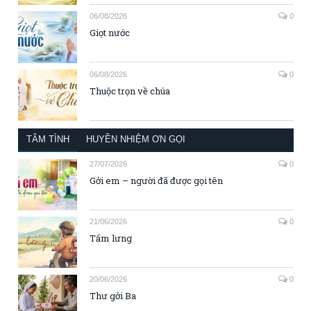
06/08/2026
0
Giọt nước
06/08/2026
0
Thuộc trọn về chúa
TÂM TÌNH
HUYỀN NHIỆM ƠN GỌI
27/07/2026
0
Gởi em – người đã được gọi tên
21/06/2026
0
Tấm lưng
20/06/2026
0
Thư gởi Ba