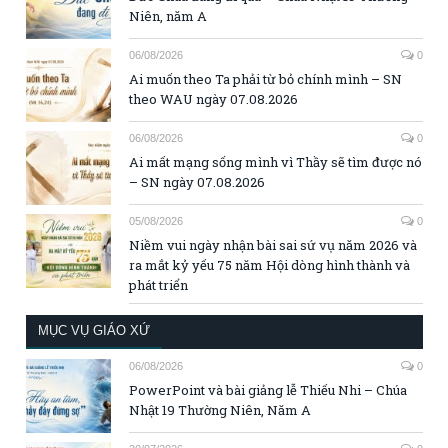
Niên, năm A
06/08/2026
0
Ai muốn theo Ta phải từ bỏ chính mình – SN
theo WAU ngày 07.08.2026
06/08/2026
0
Ai mất mạng sống mình vì Thầy sẽ tìm được nó
– SN ngày 07.08.2026
05/08/2026
0
Niềm vui ngày nhận bài sai sứ vụ năm 2026 và
ra mắt kỷ yếu 75 năm Hội dòng hình thành và
phát triển
MỤC VỤ GIÁO XỨ
06/08/2026
0
PowerPoint và bài giảng lễ Thiếu Nhi – Chúa
Nhật 19 Thường Niên, Năm A