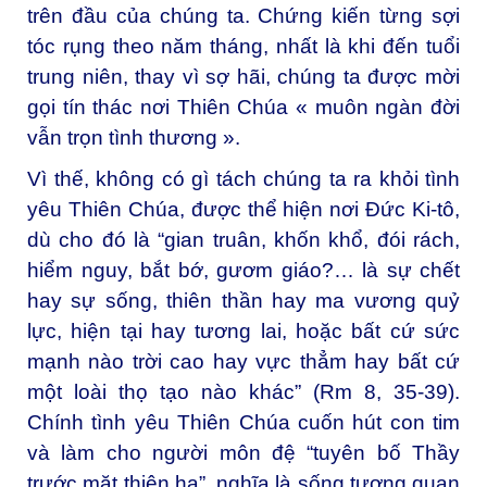
trên đầu của chúng ta. Chứng kiến từng sợi
tóc rụng theo năm tháng, nhất là khi đến tuổi
trung niên, thay vì sợ hãi, chúng ta được mời
gọi tín thác nơi Thiên Chúa « muôn ngàn đời
vẫn trọn tình thương ».
Vì thế, không có gì tách chúng ta ra khỏi tình
yêu Thiên Chúa, được thể hiện nơi Đức Ki-tô,
dù cho đó là “gian truân, khốn khổ, đói rách,
hiểm nguy, bắt bớ, gươm giáo?… là sự chết
hay sự sống, thiên thần hay ma vương quỷ
lực, hiện tại hay tương lai, hoặc bất cứ sức
mạnh nào trời cao hay vực thẳm hay bất cứ
một loài thọ tạo nào khác” (Rm 8, 35-39).
Chính tình yêu Thiên Chúa cuốn hút con tim
và làm cho người môn đệ “tuyên bố Thầy
trước mặt thiên hạ”, nghĩa là sống tương quan