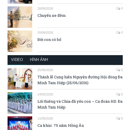
20/06/2026
0
Chuyến xe đêm
20/06/2026
0
Đời con có bố
VIDEO
HÌNH ẢNH
25/06/2026
0
Thánh lễ Cung hiến Nguyện đường Hội dòng Đa
Minh Tam Hiệp (25/06/2016)
14/05/2026
0
Lời thiêng và Chúa đã yêu con – Ca đoàn HD. Đa
Minh Tam Hiệp
11/05/2026
0
Ca khúc: 75 năm Hồng Ân