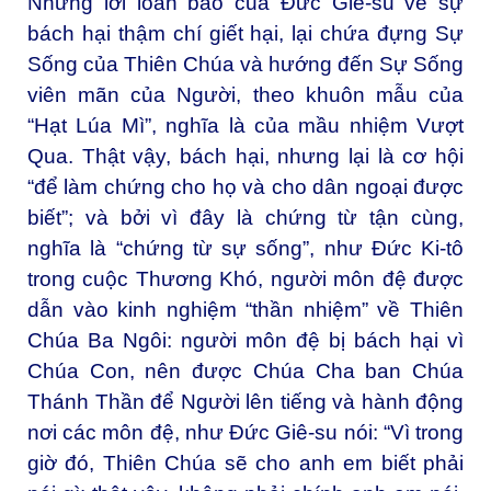
Nhưng lời loan báo của Đức Giê-su về sự
bách hại thậm chí giết hại, lại chứa đựng Sự
Sống của Thiên Chúa và hướng đến Sự Sống
viên mãn của Người, theo khuôn mẫu của
“Hạt Lúa Mì”, nghĩa là của mầu nhiệm Vượt
Qua. Thật vậy, bách hại, nhưng lại là cơ hội
“để làm chứng cho họ và cho dân ngoại được
biết”; và bởi vì đây là chứng từ tận cùng,
nghĩa là “chứng từ sự sống”, như Đức Ki-tô
trong cuộc Thương Khó, người môn đệ được
dẫn vào kinh nghiệm “thần nhiệm” về Thiên
Chúa Ba Ngôi: người môn đệ bị bách hại vì
Chúa Con, nên được Chúa Cha ban Chúa
Thánh Thần để Người lên tiếng và hành động
nơi các môn đệ, như Đức Giê-su nói: “Vì trong
giờ đó, Thiên Chúa sẽ cho anh em biết phải