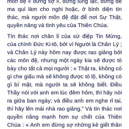
môn đệ « đừng sợ », đừng lung lạc, đừng để
ma quỉ làm cho nghi hoặc, ở bình diện tín
thác, mà người môn đệ đặt để nơi Sự Thật,
quyền năng và tình yêu của Thiên Chúa.
Tín thác nơi chân lí của sứ điệp Tin Mừng,
của chính Đức Ki-tô, bởi vì Người là Chân Lý ;
và Chân Lý này hôm nay được rao giảng bởi
các môn đệ, nhưng một ngày kia sẽ được tỏ
bày cho tất cả mọi người : « Thật ra, không có
gì che giấu mà sẽ không được tỏ lộ, không có
gì bí mật, mà người ta sẽ không biết. Điều
Thầy nói với anh em lúc đêm hôm, thì hãy nói
ra giữa ban ngày; và điều anh em nghe rỉ tai,
thì hãy lên mái nhà rao giảng.” Và tín thác nơi
quyền năng mạnh hơn sự chết của Thiên
Chúa : « Anh em đừng sợ những kẻ giết thân