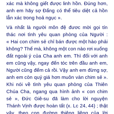
xác mà không giết được linh hồn. Đúng hơn,
anh em hãy sợ Đấng có thể tiêu diệt cả hồn
lẫn xác trong hoả ngục ».
Và nhất là người môn đệ đươc mời gọi tín
thác nơi tình yêu quan phòng của Người :
« Hai con chim sẻ chỉ bán được một hào phải
không? Thế mà, không một con nào rơi xuống
đất ngoài ý của Cha anh em. Thì đối với anh
em cũng vậy, ngay đến tóc trên đầu anh em,
Người cũng đếm cả rồi. Vậy anh em đừng sợ,
anh em còn quý giá hơn muôn vàn chim sẻ ».
Khi nói về tình yêu quan phòng của Thiên
Chúa Cha, ngang qua hình ảnh « con chim
sẻ », Đức Giê-su đã làm cho lời nguyện
Thánh Vịnh được hoàn tất (x. Lc 24, 44) ; thật
vậy, theo con đường thiêng liêng của lời