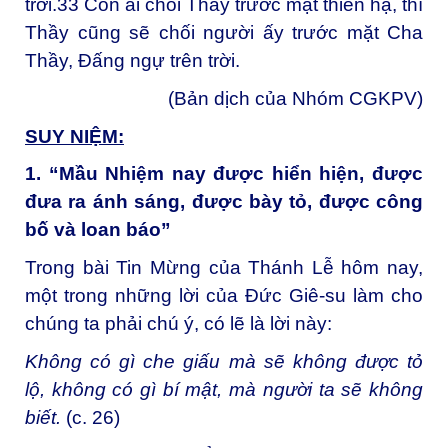
trời.
33
Còn ai chối Thầy trước mặt thiên hạ, thì
Thầy cũng sẽ chối người ấy trước mặt Cha
Thầy, Đấng ngự trên trời.
(Bản dịch của Nhóm CGKPV)
SUY NIỆM:
1. “Mầu Nhiệm nay được hiển hiện, được
đưa ra ánh sáng, được bày tỏ, được công
bố và loan báo”
Trong bài Tin Mừng của Thánh Lễ hôm nay,
một trong những lời của Đức Giê-su làm cho
chúng ta phải chú ý, có lẽ là lời này:
Không có gì che giấu mà sẽ không được tỏ
lộ, không có gì bí mật, mà người ta sẽ không
biết
.
(c. 26)