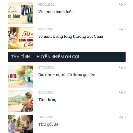
05/08/2026
0
Vui mùa thánh hiến
05/08/2026
0
50 năm trong lòng thương xót Chúa
TÂM TÌNH
HUYỀN NHIỆM ƠN GỌI
27/07/2026
0
Gởi em – người đã được gọi tên
21/06/2026
0
Tấm lưng
20/06/2026
0
Thư gởi Ba