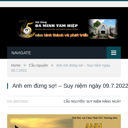
NAVIGATE
»
»
Home
Cầu nguyện
Anh em đừng sợ! – Suy niệm ngày
09.7.2022
Anh em đừng sợ! – Suy niệm ngày 09.7.202
ON
08/07/2022
CẦU NGUYỆN
,
SUY NIỆM HẰNG NGÀY