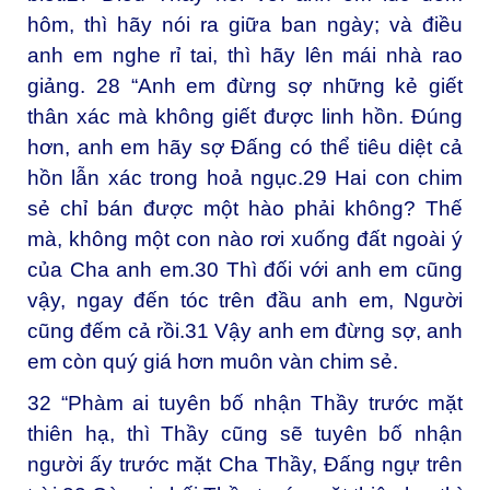
hôm, thì hãy nói ra giữa ban ngày; và điều
anh em nghe rỉ tai, thì hãy lên mái nhà rao
giảng.
28
“Anh em đừng sợ những kẻ giết
thân xác mà không giết được linh hồn. Đúng
hơn, anh em hãy sợ Đấng có thể tiêu diệt cả
hồn lẫn xác trong hoả ngục.
29
Hai con chim
sẻ chỉ bán được một hào phải không? Thế
mà, không một con nào rơi xuống đất ngoài ý
của Cha anh em.
30
Thì đối với anh em cũng
vậy, ngay đến tóc trên đầu anh em, Người
cũng đếm cả rồi.
31
Vậy anh em đừng sợ, anh
em còn quý giá hơn muôn vàn chim sẻ.
32
“Phàm ai tuyên bố nhận Thầy trước mặt
thiên hạ, thì Thầy cũng sẽ tuyên bố nhận
người ấy trước mặt Cha Thầy, Đấng ngự trên