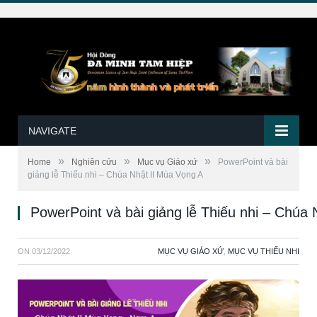
NAVIGATE
»
»
»
Home
Nghiên cứu
Mục vụ Giáo xứ
PowerPoint và bài
giảng lễ Thiếu nhi – Chúa Nhật II Mùa Vọng A
PowerPoint và bài giảng lễ Thiếu nhi – Chúa
ON
03/12/2022
MỤC VỤ GIÁO XỨ
,
MỤC VỤ THIẾU NHI