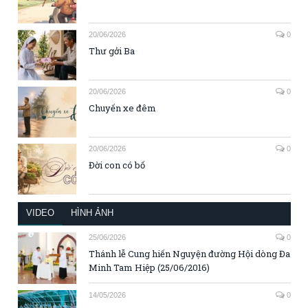
20/06/2026
0
Thư gởi Ba
20/06/2026
0
Chuyến xe đêm
20/06/2026
0
Đời con có bố
VIDEO
HÌNH ẢNH
25/06/2026
0
Thánh lễ Cung hiến Nguyện đường Hội dòng Đa
Minh Tam Hiệp (25/06/2016)
14/05/2026
0