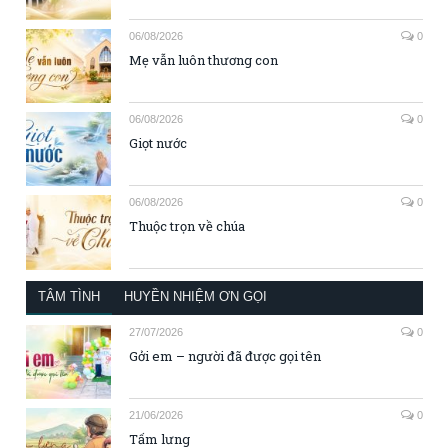
06/08/2026
0
Mẹ vẫn luôn thương con
06/08/2026
0
Giọt nước
06/08/2026
0
Thuộc trọn về chúa
TÂM TÌNH
HUYỀN NHIỆM ƠN GỌI
27/07/2026
0
Gởi em – người đã được gọi tên
21/06/2026
0
Tấm lưng