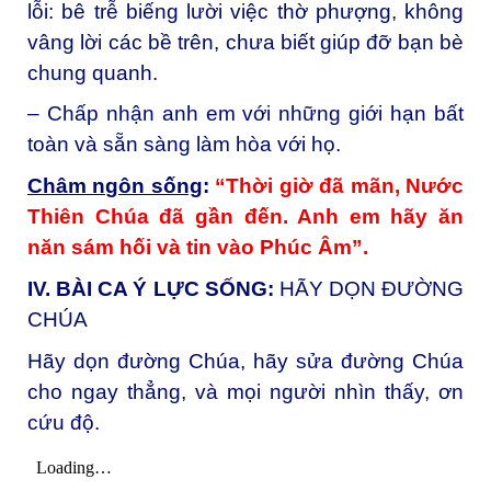
lỗi: bê trễ biếng lười việc thờ phượng, không
vâng lời các bề trên, chưa biết giúp đỡ bạn bè
chung quanh.
– Chấp nhận anh em với những giới hạn bất
toàn và sẵn sàng làm hòa với họ.
Châm ngôn sống
:
“Thời giờ đã mãn, Nước
Thiên Chúa đã gần đến. Anh em hãy ăn
năn sám hối và tin vào Phúc Âm”.
IV. BÀI CA Ý LỰC SỐNG:
HÃY DỌN ĐƯỜNG
CHÚA
Hãy dọn đường Chúa, hãy sửa đường Chúa
cho ngay thẳng, và mọi người nhìn thấy, ơn
cứu độ.