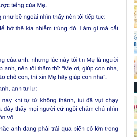
được tiếng của Mẹ.
như bề ngoài nhìn thấy nên tôi tiếp tục:
để hở thế kia nhiễm trùng đó. Làm gì mà cắt
ng của anh, nhưng lúc này tôi tin Mẹ là người
 anh, nên tôi thầm thĩ: “Mẹ ơi, giúp con nha,
 chỗ con, thì xin Mẹ hãy giúp con nha”.
anh, anh tư lự:
nay khi tự tử không thành, tui đã vụt chạy
a đây thấy mọi người cứ ngồi chăm chú nhìn
ốn vô.
ắc anh đang phải trải qua biến cố lớn trong