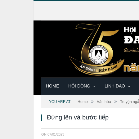
HOME
HỘI DÒNG
LINH ĐẠO
»
»
YOU ARE AT:
Home
Văn hóa
Truyện ng
Đứng lên và bước tiếp
ON
07/01/2023