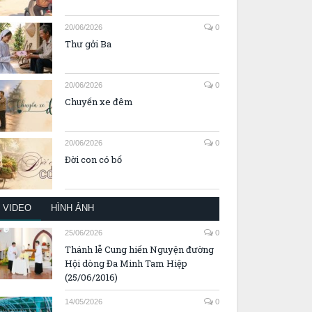
20/06/2026
0
Thư gởi Ba
20/06/2026
0
Chuyến xe đêm
20/06/2026
0
Đời con có bố
VIDEO
HÌNH ẢNH
25/06/2026
0
Thánh lễ Cung hiến Nguyện đường
Hội dòng Đa Minh Tam Hiệp
(25/06/2016)
14/05/2026
0