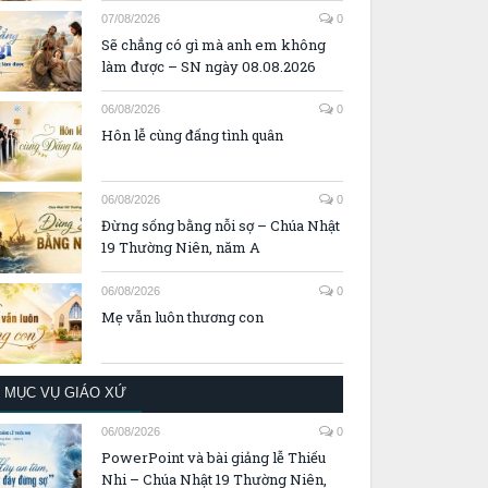
07/08/2026
0
Sẽ chẳng có gì mà anh em không
làm được – SN ngày 08.08.2026
06/08/2026
0
Hôn lễ cùng đấng tình quân
06/08/2026
0
Đừng sống bằng nỗi sợ – Chúa Nhật
19 Thường Niên, năm A
06/08/2026
0
Mẹ vẫn luôn thương con
MỤC VỤ GIÁO XỨ
06/08/2026
0
PowerPoint và bài giảng lễ Thiếu
Nhi – Chúa Nhật 19 Thường Niên,