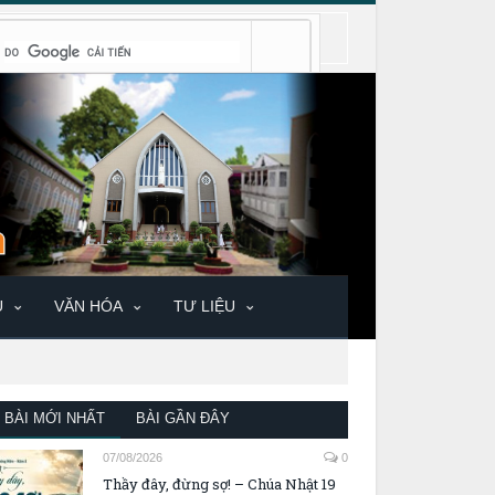
U
VĂN HÓA
TƯ LIỆU
BÀI MỚI NHẤT
BÀI GẦN ĐÂY
07/08/2026
0
Thầy đây, đừng sợ! – Chúa Nhật 19