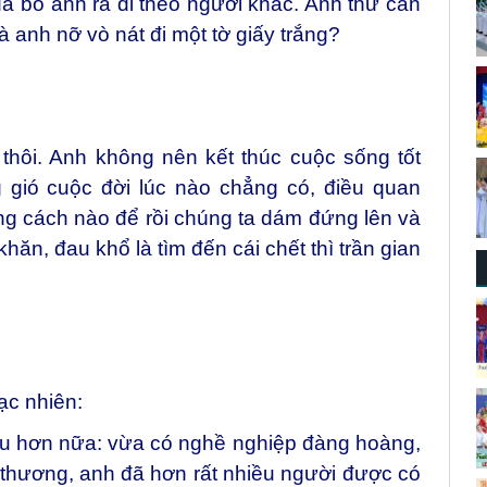
 đã bỏ anh ra đi theo người khác. Anh thử cân
 anh nỡ vò nát đi một tờ giấy trắng?
thôi. Anh không nên kết thúc cuộc sống tốt
 gió cuộc đời lúc nào chẳng có, điều quan
ằng cách nào để rồi chúng ta dám
đứng lên và
hăn, đau khổ là tìm đến cái chết thì trần gian
.
gạc nhiên:
iều hơn nữa: vừa có nghề nghiệp đàng hoàng,
h thương, anh đã hơn rất nhiều người được có