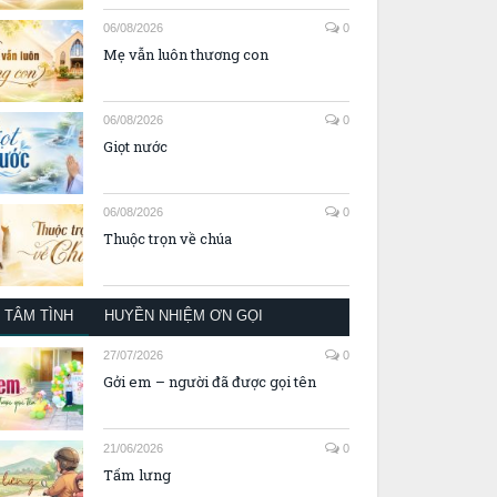
06/08/2026
0
Mẹ vẫn luôn thương con
06/08/2026
0
Giọt nước
06/08/2026
0
Thuộc trọn về chúa
TÂM TÌNH
HUYỀN NHIỆM ƠN GỌI
27/07/2026
0
Gởi em – người đã được gọi tên
21/06/2026
0
Tấm lưng