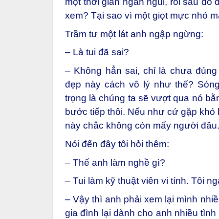
một thời gian ngắn ngủi, rồi sau đó
xem? Tại sao vì một giọt mực nhỏ mà
Trầm tư một lát anh ngập ngừng:
– Là tui đã sai?
– Không hẳn sai, chỉ là chưa đúng 
đẹp này cách vô lý như thế? Sóng
trọng là chúng ta sẽ vượt qua nó b
bước tiếp thôi. Nếu như cứ gặp khó k
này chắc không còn mấy người đâu
Nói đến đây tôi hỏi thêm:
– Thế anh làm nghề gì?
– Tui làm kỹ thuật viên vi tính. Tôi n
– Vậy thì anh phải xem lại mình nh
gia đình lại dành cho anh nhiều tìn