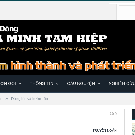
ƠN GỌI
THÔNG TIN
CẦU NGUYỆN
NGHIÊN CỨ
»
ắn
Đứng lên và bước tiếp
0
TRUYỆN NGẮN