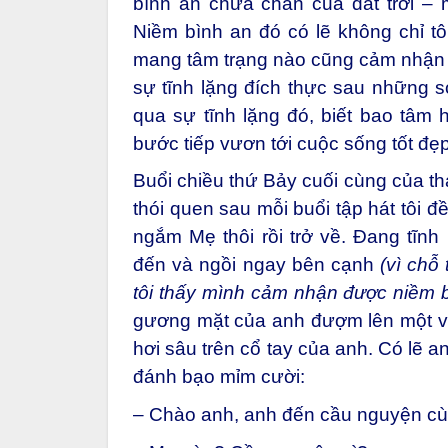
bình an chứa chan của đất trời – m
Niềm bình an đó có lẽ không chỉ tô
mang tâm trạng nào cũng cảm nhận
sự tĩnh lặng đích thực sau những 
qua sự tĩnh lặng đó, biết bao tâm
bước tiếp vươn tới cuộc sống tốt đẹ
Buổi chiều thứ Bảy cuối cùng của t
thói quen sau mỗi buổi tập hát tôi đề
ngắm Mẹ thôi rồi trở về. Đang tĩn
đến và ngồi ngay bên cạnh
(vì chỗ
tôi thấy mình cảm nhận được niềm b
gương mặt của anh đượm lên một vẻ
hơi sâu trên cổ tay của anh. Có lẽ a
đánh bạo mỉm cười:
– Chào anh, anh đến cầu nguyện c