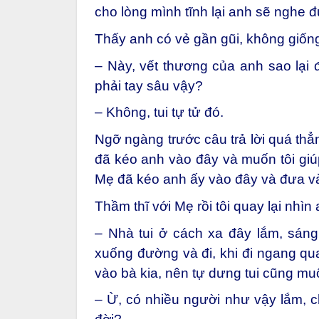
cho lòng mình tĩnh lại anh sẽ nghe 
Thấy anh có vẻ gần gũi, không giống 
– Này, vết thương của anh sao lại 
phải tay sâu vậy?
– Không, tui tự tử đó.
Ngỡ ngàng trước câu trả lời quá thẳ
đã kéo anh vào đây và muốn tôi giúp
Mẹ đã kéo anh ấy vào đây và đưa vào
Thầm thĩ với Mẹ rồi tôi quay lại nhìn 
– Nhà tui ở cách xa đây lắm, sáng 
xuống đường và đi, khi đi ngang qu
vào bà kia, nên tự dưng tui cũng mu
– Ừ, có nhiều người như vậy lắm, ch