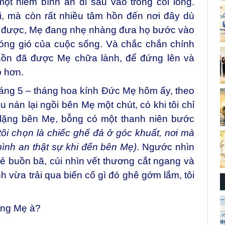
ột niềm bình an đi sâu vào trong cõi lòng.
i, mà còn rất nhiều tâm hồn đến nơi đây dù
 được, Mẹ đang nhẹ nhàng đưa họ bước vào
sóng gió của cuộc sống. Và chắc chắn chính
 hồn đã được Mẹ chữa lành, để đứng lên và
p hơn.
háng 5 – tháng hoa kính Đức Mẹ hôm ấy, theo
u nán lại ngồi bên Mẹ một chút, có khi tôi chỉ
h lặng bên Mẹ, bỗng có một thanh niên bước
 tôi chọn là chiếc ghế đá ở góc khuất, nơi mà
ình an thật sự khi đến bên Mẹ)
. Ngước nhìn
 buồn bã, cúi nhìn vết thương cắt ngang và
nh vừa trải qua biến cố gì đó ghê gớm lắm, tôi
ùng Mẹ à?