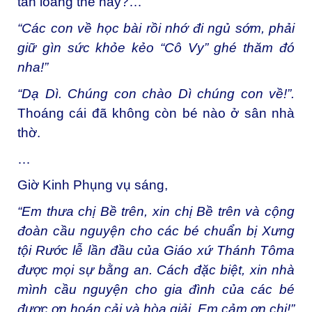
tan loãng thế này?…
“Các con về học bài rồi nhớ đi ngủ sớm, phải
giữ gìn sức khỏe kẻo “Cô Vy” ghé thăm đó
nha!”
“Dạ Dì. Chúng con chào Dì chúng con về!”.
Thoáng cái đã không còn bé nào ở sân nhà
thờ.
…
Giờ Kinh Phụng vụ sáng,
“Em thưa chị Bề trên, xin chị Bề trên và cộng
đoàn cầu nguyện cho các bé chuẩn bị Xưng
tội Rước lễ lần đầu của Giáo xứ Thánh Tôma
được mọi sự bằng an. Cách đặc biệt, xin nhà
mình cầu nguyện cho gia đình của các bé
được ơn hoán cải và hòa giải. Em cảm ơn chị!”