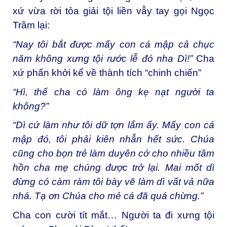
xứ vừa rời tỏa giải tội liền vẫy tay gọi Ngọc
Trâm lại:
“Nay tôi bắt được mấy con cá mập cả chục
năm không xưng tội rước lễ đó nha Dì!”
Cha
xứ phấn khởi kể về thành tích “chinh chiến”
“Hì, thế cha có làm ông kẹ nạt người ta
không?”
“Dì cứ làm như tôi dữ tợn lắm ấy. Mấy con cá
mập đó, tôi phải kiên nhẫn hết sức. Chúa
cũng cho bọn trẻ làm duyên cớ cho nhiều tâm
hồn cha mẹ chúng được trở lại. Mai mốt dì
đừng có càm ràm tôi bày vẽ làm dì vất vả nữa
nhá. Tạ ơn Chúa cho mẻ cá đã quá chừng.”
Cha con cười tít mắt… Người ta đi xưng tội