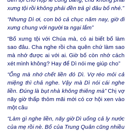
xưng tội rồi không phải đền trả gì đâu bố nhé.”
“Nhưng Dì ơi, con bỏ cả chục năm nay, giờ đi
xưng chung với người ta ngại lắm”
“Bố xưng tội với Chúa mà, có ai biết bố làm
sao đâu. Cha nghe rồi cha quên chứ làm sao
mà nhớ được ai với ai. Giờ bố còn nhớ cách
xét mình không? Hay để Dì nói mẹ giúp cho”
“Ổng mà nhớ chết liền đó Dì. Vợ réo mỏi cả
miệng thì chả nghe. Vậy mà Dì nói cái nghe
liền. Đúng là bụt nhà không thiêng mà”
Chị vợ
nãy giờ thấp thỏm mãi mới có cơ hội xen vào
một câu
“Làm gì nghe liền, nãy giờ Dì uống cả ly nước
của mẹ rồi nè. Bố của Trung Quân cũng nhiều