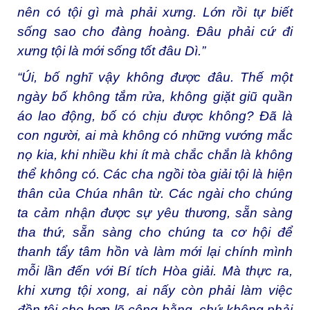
nên có tội gì mà phải xưng. Lớn rồi tự biết
sống sao cho đàng hoàng. Đâu phải cứ đi
xưng tội là mới sống tốt đâu Dì.”
“Úi, bố nghĩ vậy không được đâu. Thế một
ngày bố không tắm rửa, không giặt giũ quần
áo lao động, bố có chịu được không? Đã là
con người, ai mà không có những vướng mắc
nọ kia, khi nhiều khi ít mà chắc chắn là không
thể không có. Các cha ngồi tòa giải tội là hiện
thân của Chúa nhân từ. Các ngài cho chúng
ta cảm nhận được sự yêu thương, sẵn sàng
tha thứ, sẵn sàng cho chúng ta cơ hội để
thanh tẩy tâm hồn và làm mới lại chính mình
mỗi lần đến với Bí tích Hòa giải. Mà thực ra,
khi xưng tội xong, ai nấy còn phải làm việc
đền tội cho hợp lẽ công bằng, chứ không phải