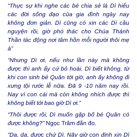
“Thực sự khi nghe các bé chia sẻ là Dì hiểu
các đời sống đạo của gia đình ngày nay
không đơn giản. Dì cũng có xin các Dì cầu
nguyện rồi, giờ phó thác cho Chúa Thánh
Thần tác động nơi tâm hồn mỗi người thôi mẹ
à”
“Nhưng Dì ơi, nếu như lần này mà không
được thì anh ấy cứ bỏ hoài. Dì biết không, từ
khi con sinh bé Quân tới giờ, anh ấy không đi
xưng tội rước lễ nữa. Đã 9 -10 năm nay rồi.
Nay vì con cái mà còn không nhích được thì
không biết tới bao giờ Dì ơi.”
“Thôi được rồi, Dì muốn gặp bố bé Quân có
được không?”
Ngọc Trâm đắn đo.
“Dạ, dạ, được chứ Dì. Nãy giờ con định xin Dì