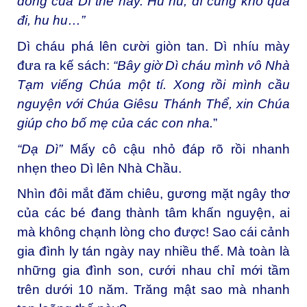
dòng của Dì thế này. Hu hu, dì cũng khổ quá
đi, hu hu…”
Dì cháu phá lên cười giòn tan. Dì nhíu mày
đưa ra kế sách:
“Bây giờ Dì cháu mình vô Nhà
Tạm viếng Chúa một tí. Xong rồi mình cầu
nguyện với Chúa Giêsu Thánh Thể, xin Chúa
giúp cho bố mẹ của các con nha.
”
“Dạ Dì”
Mấy cô cậu nhỏ đáp rõ rồi nhanh
nhẹn theo Dì lên Nhà Chầu.
Nhìn đôi mắt đăm chiêu, gương mặt ngây thơ
của các bé đang thành tâm khấn nguyện, ai
mà không chạnh lòng cho được! Sao cái cảnh
gia đình ly tán ngày nay nhiều thế. Mà toàn là
những gia đình son, cưới nhau chỉ mới tầm
trên dưới 10 năm. Trăng mật sao mà nhanh