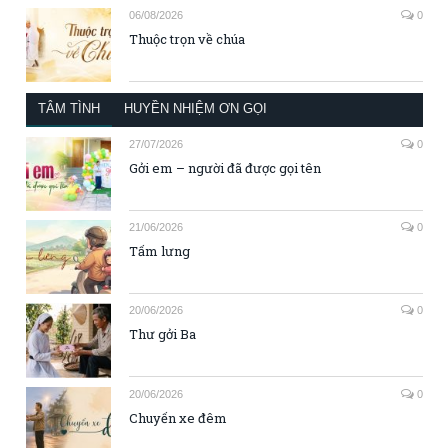
06/08/2026
0
Thuộc trọn về chúa
TÂM TÌNH
HUYỀN NHIỆM ƠN GỌI
27/07/2026
0
Gởi em – người đã được gọi tên
21/06/2026
0
Tấm lưng
20/06/2026
0
Thư gởi Ba
20/06/2026
0
Chuyến xe đêm