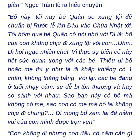
giản.”
Ngọc Trâm tỏ ra hiểu chuyện
“Bố này, tối nay bé Quân sẽ xưng tội để
chuẩn bị Rước lễ lần Đầu vào Chúa Nhật tới.
Tối hôm qua bé Quân có nói nhỏ với Dì là: bố
của con không chịu đi xưng tội với con…Uhm,
Dì hơi ngạc nhiên chút. Vì thực sự biến cố này
hết sức quan trọng với các bé. Thiếu đi bố
hoặc mẹ thì y như là đi khập khiễng có 1
chân, không thăng bằng. Với lại, các bé đang
ở tuổi nhạy cảm, sẽ dễ bị tổn thương và hay
so sánh với nhau: Sao bạn này có bố mà
không có mẹ, sao con có mẹ mà bố lại không
chịu đi chung?… Dì mong bố xem lại để niềm
vui của con mình được trọn vẹn”
“Con không đi nhưng con đâu có cấm cản gì