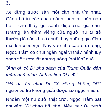
3.
Xe dừng trước sân một căn nhà tím nhạt.
Cách bố trí các chậu cảnh, bonsai, hòn non
bộ… cho thấy gu sành điệu của gia chủ.
Những lần thăm viếng của người nữ tu trẻ
thường là các khu ổ chuột hay những gia đình
mái tôn xiêu vẹo. Nay vào nhà cao cửa rộng,
Ngọc Trâm có chút ngần ngại vì thấy mình tuy
sạch sẽ tươm tất nhưng trông “hai lúa” quá.
“Anh ơi, có Dì phụ trách của Trung Quân đến
thăm nhà mình. Anh ra tiếp Dì tí đi.”
“Hả, ủa, ủa, chào Dì. Có việc gì không Dì?”
người bố trẻ không giấu được sự ngạc nhiên.
Nhoẻn một nụ cười thật tươi, Ngọc Trâm bắt
chuyện:
“Dì chào bố nhé. Mấy nay Dì tranh