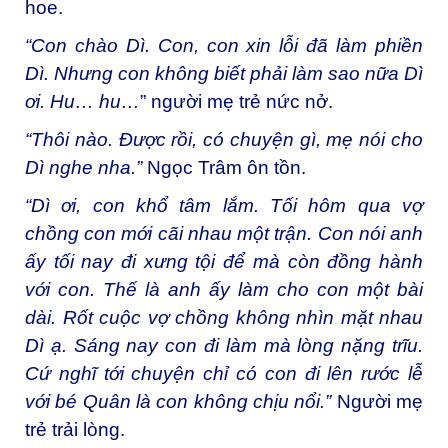
hoe.
“Con chào Dì. Con, con xin lỗi đã làm phiền
Dì. Nhưng con không biết phải làm sao nữa Dì
ơi. Hu… hu…
” người mẹ trẻ nức nở.
“Thôi nào. Được rồi, có chuyện gì, mẹ nói cho
Dì nghe nha.”
Ngọc Trâm ôn tồn.
“Dì ơi, con khổ tâm lắm. Tối hôm qua vợ
chồng con mới cãi nhau một trận. Con nói anh
ấy tối nay đi xưng tội để mà còn đồng hành
với con. Thế là anh ấy làm cho con một bài
dài. Rốt cuộc vợ chồng không nhìn mặt nhau
Dì ạ. Sáng nay con đi làm mà lòng nặng trĩu.
Cứ nghĩ tới chuyện chỉ có con đi lên rước lễ
với bé Quân là con không chịu nổi.”
Người mẹ
trẻ trải lòng.