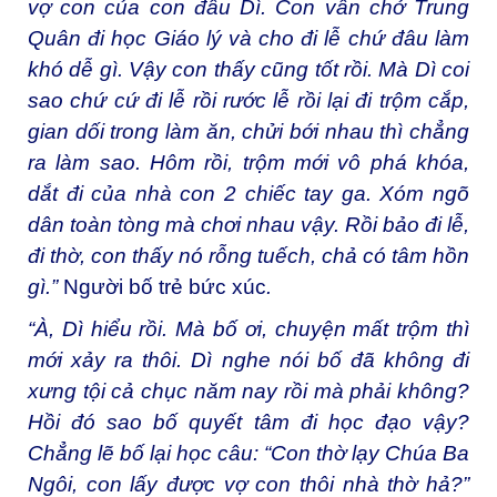
vợ con của con đâu Dì. Con vẫn chở Trung
Quân đi học Giáo lý và cho đi lễ chứ đâu làm
khó dễ gì. Vậy con thấy cũng tốt rồi. Mà Dì coi
sao chứ cứ đi lễ rồi rước lễ rồi lại đi trộm cắp,
gian dối trong làm ăn, chửi bới nhau thì chẳng
ra làm sao. Hôm rồi, trộm mới vô phá khóa,
dắt đi của nhà con 2 chiếc tay ga. Xóm ngõ
dân toàn tòng mà chơi nhau vậy. Rồi bảo đi lễ,
đi thờ, con thấy nó rỗng tuếch, chả có tâm hồn
gì.”
Người bố trẻ bức xúc
.
“À, Dì hiểu rồi. Mà bố ơi, chuyện mất trộm thì
mới xảy ra thôi. Dì nghe nói bố đã không đi
xưng tội cả chục năm nay rồi mà phải không?
Hồi đó sao bố quyết tâm đi học đạo vậy?
Chẳng lẽ bố lại học câu: “Con thờ lạy Chúa Ba
Ngôi, con lấy được vợ con thôi nhà thờ hả?”