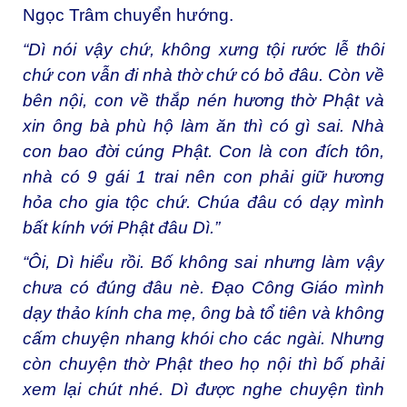
Ngọc Trâm chuyển hướng.
“Dì nói vậy chứ, không xưng tội rước lễ thôi
chứ con vẫn đi nhà thờ chứ có bỏ đâu. Còn về
bên nội, con về thắp nén hương thờ Phật và
xin ông bà phù hộ làm ăn thì có gì sai. Nhà
con bao đời cúng Phật. Con là con đích tôn,
nhà có 9 gái 1 trai nên con phải giữ hương
hỏa cho gia tộc chứ. Chúa đâu có dạy mình
bất kính với Phật đâu Dì.”
“Ôi, Dì hiểu rồi. Bố không sai nhưng làm vậy
chưa có đúng đâu nè. Đạo Công Giáo mình
dạy thảo kính cha mẹ, ông bà tổ tiên và không
cấm chuyện nhang khói cho các ngài. Nhưng
còn chuyện thờ Phật theo họ nội thì bố phải
xem lại chút nhé. Dì được nghe chuyện tình