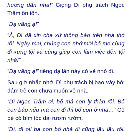
hướng dẫn nha!”
Giọng Dì phụ trách Ngọc
Trâm ôn tồn.
“Dạ vâng ạ!”
“
À, Dì đã xin cha xứ thông báo trên nhà thờ
rồi. Ngày mai, chúng con nhớ mời bố mẹ cùng
đi xưng tội và cùng giúp con làm việc đền tội
nhé!”
“
Dạ vâng ạ!”
tiếng dạ lần này có vẻ nhỏ đi.
Sau giờ nhắc nhớ, Dì phụ trách bị bao vây bởi
đám trẻ con chưa muốn về nhà.
“Dì Ngọc Trâm ơi, bố má con ly thân rồi. Bố
con bảo nếu má con đi thì bố con ở nhà…”
Cô
bé có bím tóc dài rươm rướm.
“Dì, dì ơi! ba con bỏ nhà đi cũng lâu lâu rồi.