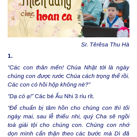
Sr. Têrêsa Thu Hà
1.
“Các con thân mến! Chúa Nhật tới là ngày
chúng con được rước Chúa cách trọng thể rồi.
Các con có hồi hộp không nè?”
“Dạ có ạ!”
Các bé Ấu Nhi 3 ríu rít.
“Để chuẩn bị tâm hồn cho chúng con thì tối
ngày mai, sau lễ thiếu nhi, quý Cha sẽ ngồi
toà giải tội cho chúng con. Chúng con nhớ
dọn mình cẩn thận theo các bước mà Dì đã