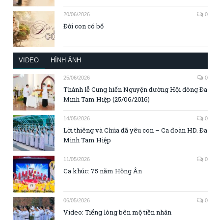
20/06/2026
0
Đời con có bố
VIDEO
HÌNH ẢNH
25/06/2026
0
Thánh lễ Cung hiến Nguyện đường Hội dòng Đa
Minh Tam Hiệp (25/06/2016)
14/05/2026
0
Lời thiêng và Chúa đã yêu con – Ca đoàn HD. Đa
Minh Tam Hiệp
11/05/2026
0
Ca khúc: 75 năm Hồng Ân
06/05/2026
0
Video: Tiếng lòng bên mộ tiền nhân