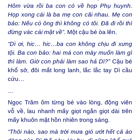
Hôm vừa rồi ba con có về họp Phụ huynh.
Họp xong cái là ba mẹ con cãi nhau. Mẹ con
bảo: Nếu có ông thì không có tôi. Đã đi rồi thì
đừng vác cái mặt về”.
Một cậu bé òa lên.
“Dì ơi, hic… hic…ba con không chịu đi xưng
tội. Ba con bảo: hai má con mày muốn làm gì
thì làm. Giờ con phải làm sao hả Dì?”
Cậu bé
khổ sở, đôi mắt long lanh, lắc lắc tay Dì cầu
cứu…
…
Ngọc Trâm ôm từng bé vào lòng, động viên
vỗ về, lau nhanh mấy giọt ngắn giọt dài trên
mấy khuôn mặt hồn nhiên trong sáng.
“Thôi nào, sao mà trời mưa gió ướt hết cả áo