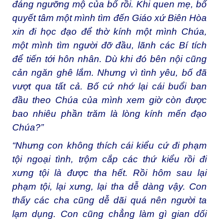
đáng ngưỡng mộ của bố rồi. Khi quen mẹ, bố
quyết tâm một mình tìm đến Giáo xứ Biên Hòa
xin đi học đạo để thờ kính một mình Chúa,
một mình tìm người đỡ đầu, lãnh các Bí tích
để tiến tới hôn nhân. Dù khi đó bên nội cũng
cản ngăn ghê lắm. Nhưng vì tình yêu, bố đã
vượt qua tất cả. Bố cứ nhớ lại cái buổi ban
đầu theo Chúa của mình xem giờ còn được
bao nhiêu phần trăm là lòng kính mến đạo
Chúa?”
“Nhưng con không thích cái kiểu cứ đi phạm
tội ngoại tình, trộm cắp các thứ kiểu rồi đi
xưng tội là được tha hết. Rồi hôm sau lại
phạm tội, lại xưng, lại tha dễ dàng vậy. Con
thấy các cha cũng dễ dãi quá nên người ta
lạm dụng. Con cũng chẳng làm gì gian dối