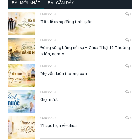
BÀI MỚI NHẤT
BÀI GẦN ĐÂY
06/08/2026
0
Hôn lễ cùng đấng tình quân
06/08/2026
0
Đừng sống bằng nỗi sợ – Chúa Nhật 19 Thường
Niên, năm A
06/08/2026
0
Mẹ vẫn luôn thương con
06/08/2026
0
Giọt nước
06/08/2026
0
Thuộc trọn về chúa