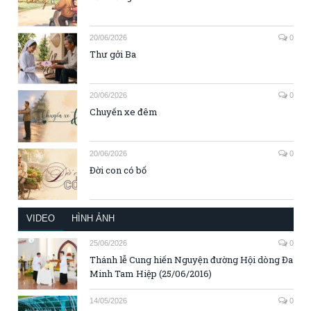
20/06/2026
0
Thư gởi Ba
20/06/2026
0
Chuyến xe đêm
20/06/2026
0
Đời con có bố
VIDEO
HÌNH ẢNH
25/06/2026
0
Thánh lễ Cung hiến Nguyện đường Hội dòng Đa
Minh Tam Hiệp (25/06/2016)
14/05/2026
0