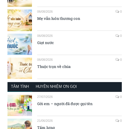
06/08/2026
0
Mẹ vẫn luôn thương con
06/08/2026
0
Giọt nước
06/08/2026
0
Thuộc trọn về chúa
TÂM TÌNH
HUYỀN NHIỆM ƠN GỌI
27/07/2026
0
Gởi em – người đã được gọi tên
21/06/2026
0
Tấm lưng