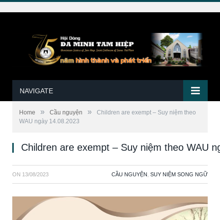
NAVIGATE
»
»
Home
Cầu nguyện
Children are exempt – Suy niệm theo
WAU ngày 14.08.2023
Children are exempt – Suy niệm theo WAU n
ON
13/08/2023
CẦU NGUYỆN
,
SUY NIỆM SONG NGỮ