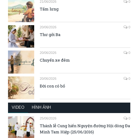
21/06/2026
0
Tấm lưng
20/06/2026
0
Thư gởi Ba
20/06/2026
0
Chuyến xe đêm
20/06/2026
0
Đời con có bố
VIDEO
HÌNH ẢNH
25/06/2026
0
Thánh lễ Cung hiến Nguyện đường Hội dòng Đa
Minh Tam Hiệp (25/06/2016)