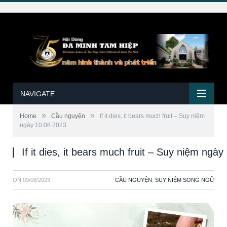
NAVIGATE
»
»
Home
Cầu nguyện
If it dies, it bears much fruit – Suy niệm
ngày 10.08.2023
If it dies, it bears much fruit – Suy niệm ngà
ON
09/08/2023
CẦU NGUYỆN
,
SUY NIỆM SONG NGỮ