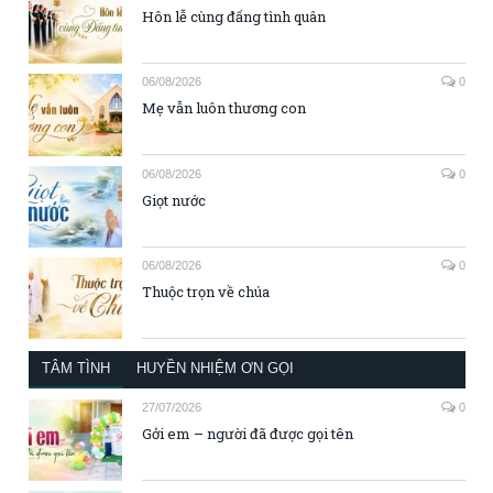
Hôn lễ cùng đấng tình quân
06/08/2026
0
Mẹ vẫn luôn thương con
06/08/2026
0
Giọt nước
06/08/2026
0
Thuộc trọn về chúa
TÂM TÌNH
HUYỀN NHIỆM ƠN GỌI
27/07/2026
0
Gởi em – người đã được gọi tên