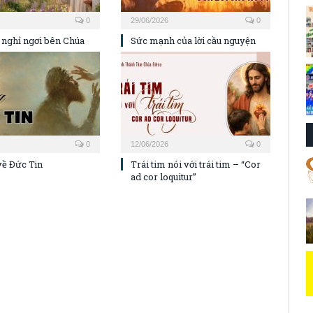
0
29/06/2026
0
 nghỉ ngơi bên Chúa
Sức mạnh của lời cầu nguyện
0
12/06/2026
0
về Đức Tin
Trái tim nói với trái tim – “Cor
ad cor loquitur”