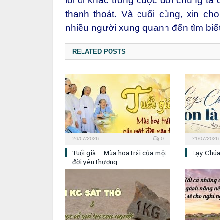
lối đi khác trong cuộc đời chúng ta
thanh thoát. Và cuối cùng, xin c
nhiều người xung quanh đến tìm biế
RELATED POSTS
26/07/2026
0
21/07/2026
Tuổi già – Mùa hoa trái của một
Lạy Chúa,
đời yêu thương