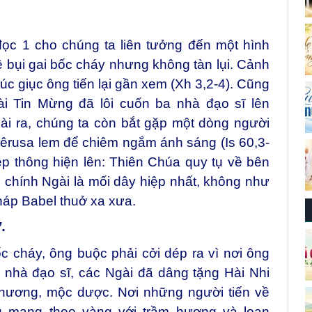
đọc 1 cho chúng ta liên tưởng đến một hình
 bụi gai bốc cháy nhưng không tàn lụi. Cảnh
úc giục ông tiến lại gần xem (Xh 3,2-4). Cũng
ài Tin Mừng đã lôi cuốn ba nhà đạo sĩ lên
ài ra, chúng ta còn bắt gặp một dòng người
êrusa lem để chiêm ngắm ánh sáng (Is 60,3-
ệp thông hiện lên: Thiên Chúa quy tụ về bên
chính Ngài là mối dây hiệp nhất, không như
háp Babel thuở xa xưa.
.
bốc cháy, ông buộc phải cởi dép ra vì nơi ông
 nhà đạo sĩ, các Ngài đã dâng tặng Hài Nhi
 hương, mộc dược. Nơi những người tiến về
g mang theo vàng với trầm hương và loan