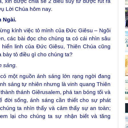
 xin được chia sẻ 2 điều suy tư được rút ra
vụ Lời Chúa hôm nay.
 Ngài.
ừng kính việc tỏ mình của Đức Giêsu – Ngôi
n, các bài đọc cho chúng ta có cái nhìn sâu
c hiển linh của Đức Giêsu, Thiên Chúa cũng
a bày tỏ điều gì cho chúng ta?
h sáng.
 có một nguồn ánh sáng lớn rạng ngời đang
nh sáng tự nhiên nhưng là vinh quang Thiên
thành thánh Giêrusalem, phá tan bóng tối và
 đời sống, ánh sáng cần thiết cho sự phát
p chúng ta nhìn thấy và cảm thấy sự an toàn;
m lại cho chúng ta sự nhận biết và tăng