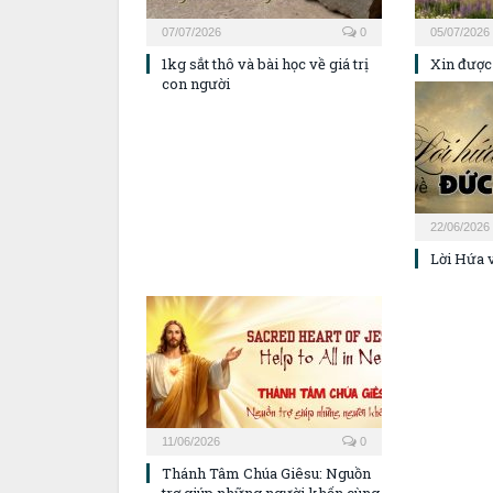
07/07/2026
0
05/07/2026
1kg sắt thô và bài học về giá trị
Xin được
con người
22/06/2026
Lời Hứa 
11/06/2026
0
Thánh Tâm Chúa Giêsu: Nguồn