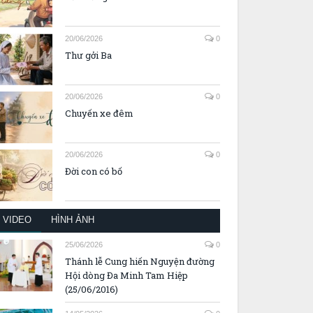
20/06/2026
0
Thư gởi Ba
20/06/2026
0
Chuyến xe đêm
20/06/2026
0
Đời con có bố
VIDEO
HÌNH ẢNH
25/06/2026
0
Thánh lễ Cung hiến Nguyện đường
Hội dòng Đa Minh Tam Hiệp
(25/06/2016)