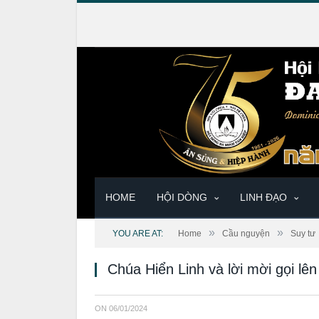
HOME
HỘI DÒNG
LINH ĐẠO
»
»
YOU ARE AT:
Home
Cầu nguyện
Suy tư
Chúa Hiển Linh và lời mời gọi lê
ON
06/01/2024