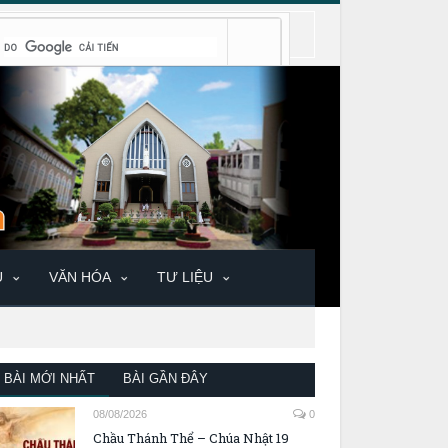
U
VĂN HÓA
TƯ LIỆU
BÀI MỚI NHẤT
BÀI GẦN ĐÂY
08/08/2026
0
Chầu Thánh Thể – Chúa Nhật 19