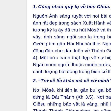
1. Cùng nhau quy tụ về bên Chúa.
Nguồn Ánh sáng tuyệt vời nơi bài 
ảnh rất đẹp trong sách Xuất Hành về
tượng kỳ lạ ấy đã thu hút Môsê và th
vậy, ánh sáng ngôi sao lạ trong b
đường tìm gặp Hài Nhi bái thờ. Ngo
đông đảo chư dân tuốn về Thành Gi
4). Một bức tranh thật đẹp về sự hi
Ngài muôn người thuộc muôn nước, 
cảnh tượng bất đồng trong biến cố t
2. “Trở về lối khác mà về xứ mình”
Nơi Môsê, khi tiến lại gần bụi gai 
đứng là Đất Thánh (Xh 3,5). Nơi ba
Giêsu những bảo vật là vàng, nhũ
Thành Thánh Giêrusalem, họ cũn