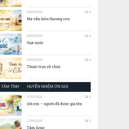
06/08/2026
0
Mẹ vẫn luôn thương con
06/08/2026
0
Giọt nước
06/08/2026
0
Thuộc trọn về chúa
TÂM TÌNH
HUYỀN NHIỆM ƠN GỌI
27/07/2026
0
Gởi em – người đã được gọi tên
21/06/2026
0
Tấm lưng