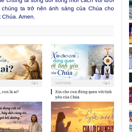
 để chúng ta sống đời sống mới cách vui tươi
ho chúng ta trở nên ánh sáng của Chúa cho
t Chúa. Amen.
0
14/07/2026
0
 con là ai?
Xin cho con đừng quen với tình
yêu của Chúa