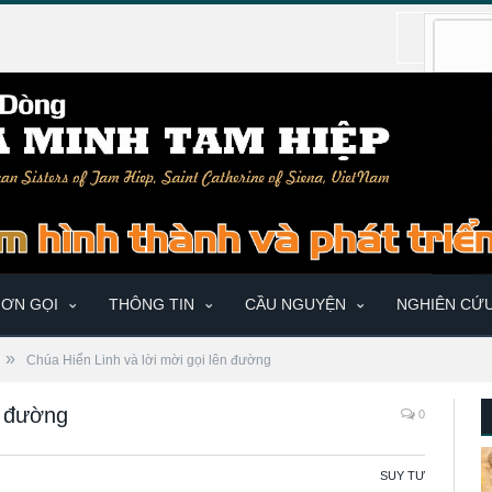
ƠN GỌI
THÔNG TIN
CẦU NGUYỆN
NGHIÊN CỨ
»
Chúa Hiển Linh và lời mời gọi lên đường
n đường
0
SUY TƯ