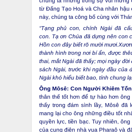
chúng ta nhưng trong sự vui mừng 
từ Đấng Tạo Hoá và Cha nhân hậu c
này, chúng ta công bố cùng với Thán
“Tạng phủ con, chính Ngài đã cấu
con.
Tạ ơn Chúa đã dựng nên con các
Hồn con đây biết rõ mười mươi.
Xương
thành hình trong nơi bí ẩn, được thê
thai, mắt Ngài đã thấy; mọi ngày đờ
sách Ngài, trước khi ngày đầu của 
Ngài khó hiểu biết bao, tính chung lại
Ông Môsê: Con Người Khiêm Tốn
thân thế tốt hơn để tự hào hơn ông
thấy trong đám sình lầy, Môsê đã l
mang lại cho ông những điều tốt nhấ
quyền lực, tiền bạc. Tuy nhiên, ông
của cung điện nhà vua Pharaô và đã 