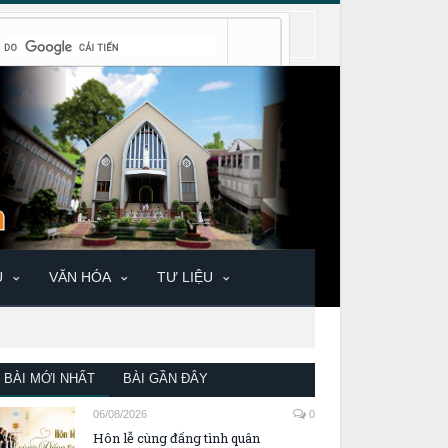
U
VĂN HÓA
TƯ LIỆU
BÀI MỚI NHẤT
BÀI GẦN ĐÂY
06/08/2026
0
Hôn lễ cùng đấng tình quân