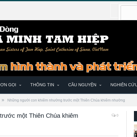
ƠN GỌI
THÔNG TIN
CẦU NGUYỆN
NGHIÊN CỨ
»
Những người con khiêm nhường trước một Thiên Chúa khiêm nhường
trước một Thiên Chúa khiêm
0