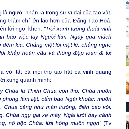
 người nhận ra trong sự vĩ đại của tạo vật,
àng thậm chí lớn lao hơn của Đấng Tạo Hoá.
lên lời ngợi khen:
“Trời xanh tường thuật vinh
an báo việc tay Người làm. Ngày qua mách
i đêm kia. Chẳng một lời một lẽ, chẳng nghe
ội khắp hoàn cầu và thông điệp loan đi tới
 với tất cả mọi thọ tạo hát ca vinh quang
iới xung quanh mình:
Lạy Chúa là Thiên Chúa con thờ, Chúa muôn
i phong lẫm liệt, cẩm bào Ngài khoác: muôn
, Chúa căng như màn trướng, điện cao vời,
g. Chúa ngự giá xe mây, Ngài lướt bay cánh
ương, nô bộc Chúa: lửa hồng muôn ngọn”
(Tv