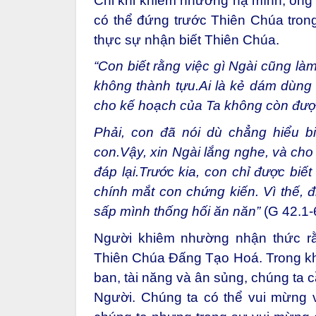
Chỉ khi khiêm nhường hạ mình, ông G
có thể đứng trước Thiên Chúa trong
thực sự nhận biết Thiên Chúa.
“Con biết rằng việc gì Ngài cũng là
không thành tựu.
Ai là kẻ dám dùng 
cho kế hoạch của Ta không còn đượ
Phải, con đã nói dù chẳng hiểu b
con.
Vậy, xin Ngài lắng nghe, và cho 
đáp lại.
Trước kia, con chỉ được biết
chính mắt con chứng kiến.
Vì thế, đ
sấp mình thống hối ăn năn”
(G 42.1-
Người khiêm nhường nhận thức rằ
Thiên Chúa Đấng Tạo Hoá. Trong kh
ban, tài năng và ân sủng, chúng ta 
Người. Chúng ta có thể vui mừng 