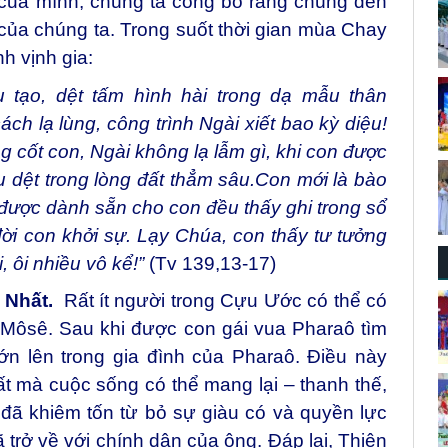
của mình, chúng ta công bố rằng chúng đến
ủa chúng ta. Trong suốt thời gian mùa Chay
h vịnh gia:
 tạo, dệt tấm hình hài trong dạ mẫu thân
h lạ lùng, công trình Ngài xiết bao kỳ diệu!
 cốt con, Ngài không lạ lẫm gì, khi con được
u dệt trong lòng đất thẳm sâu.
Con mới là bào
i được dành sẵn cho con đều thấy ghi trong sổ
đời con khởi sự.
Lạy Chúa, con thấy tư tưởng
, ôi nhiều vô kể!”
(Tv 139,13-17)
 Nhất.
Rất ít người trong Cựu Ước có thể có
 Môsê. Sau khi được con gái vua Pharaô tìm
ớn lên trong gia đình của Pharaô. Điều này
t mà cuộc sống có thể mang lại – thanh thế,
 đã khiêm tốn từ bỏ sự giàu có và quyền lực
trở về với chính dân của ông. Đáp lại, Thiên