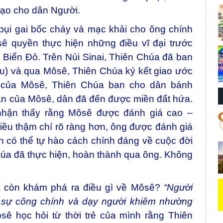
đạo cho dân Người.
bụi gai bốc cháy và mạc khải cho ông chính
ê quyền thực hiện những điều vĩ đại trước
Biển Đỏ. Trên Núi Sinai, Thiên Chúa đã ban
) và qua Môsê, Thiên Chúa ký kết giao ước
p của Môsê, Thiên Chúa ban cho dân bánh
n của Môsê, dân đã đến được miền đất hứa.
nhận thấy rằng Môsê được đánh giá cao –
iều thậm chí rõ ràng hơn, ông được đánh giá
 có thể tự hào cách chính đáng về cuộc đời
úa đã thực hiện, hoàn thành qua ông. Không
a còn khám phá ra điều gì về Môsê?
“Người
 sự công chính và dạy người khiêm nhường
sê học hỏi từ thời trẻ của mình rằng Thiên