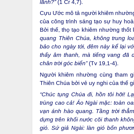
lãnh?”
(1 Cr 4,7).
Cựu Ước mô tả người khiêm nhường là
của công trình sáng tạo sự huy ho
Bởi thế, thọ tạo khiêm nhường thốt 
quang Thiên Chúa, không trung lo
bảo cho ngày tới, đêm này kể lại vớ
thấy âm thanh, mà tiếng vang đã d
chân trời góc biển”
(Tv 19,1-4).
Người khiêm nhường cùng tham gia
Thiên Chúa bởi vẻ uy nghi của thế g
“Chúc tụng Chúa đi, hồn tôi hỡi! 
trùng cao cả! Áo Ngài mặc: toàn oa
vạn ánh hào quang. Tầng trời thẳm
dựng trên khối nước cõi thanh khôn
gió. Sứ giả Ngài: làn gió bốn ph