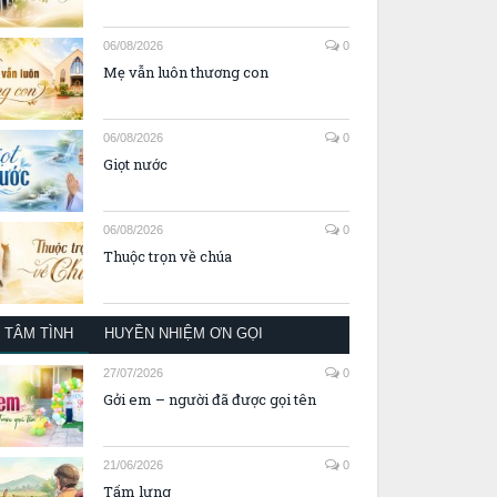
06/08/2026
0
Mẹ vẫn luôn thương con
06/08/2026
0
Giọt nước
06/08/2026
0
Thuộc trọn về chúa
TÂM TÌNH
HUYỀN NHIỆM ƠN GỌI
27/07/2026
0
Gởi em – người đã được gọi tên
21/06/2026
0
Tấm lưng