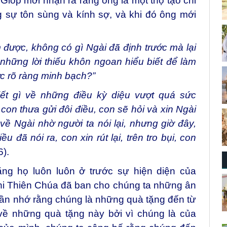
ióp mới nhận ra rằng ông là một thọ tạo chỉ
 sự tôn sùng và kính sợ, và khi đó ông mới
m được, không có gì Ngài đã định trước mà lại
những lời thiếu khôn ngoan hiểu biết để làm
c rõ ràng minh bạch?”
iết gì về những điều kỳ diệu vượt quá sức
con thưa gửi đôi điều, con sẽ hỏi và xin Ngài
 về Ngài nhờ người ta nói lại, nhưng giờ đây,
iều đã nói ra, con xin rút lại, trên tro bụi, con
6).
ng họ luôn luôn ở trước sự hiện diện của
i Thiên Chúa đã ban cho chúng ta những ân
cần nhớ rằng chúng là những quà tặng đến từ
về những quà tặng này bởi vì chúng là của