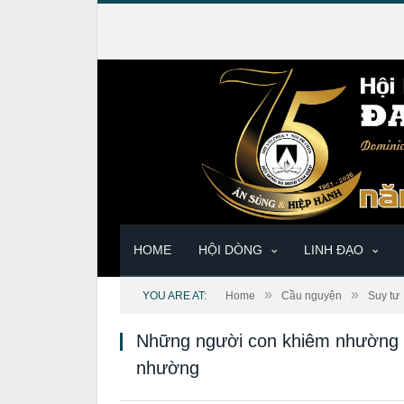
HOME
HỘI DÒNG
LINH ĐẠO
»
»
YOU ARE AT:
Home
Cầu nguyện
Suy tư
Những người con khiêm nhường 
nhường