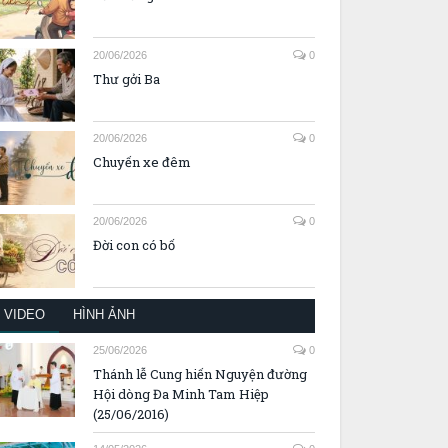
20/06/2026
0
Thư gởi Ba
20/06/2026
0
Chuyến xe đêm
20/06/2026
0
Đời con có bố
VIDEO
HÌNH ẢNH
25/06/2026
0
Thánh lễ Cung hiến Nguyện đường
Hội dòng Đa Minh Tam Hiệp
(25/06/2016)