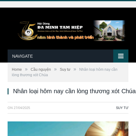
NAVIGATE
»
»
»
Home
Cầu nguyện
Suy tư
Nhân loại hôm nay cần
lòng thương xót Chúa
Nhân loại hôm nay cần lòng thương xót Chúa
ON
27/04/2025
SUY TƯ