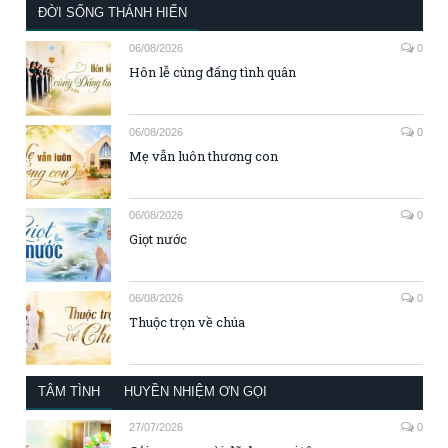
ĐỜI SỐNG THÁNH HIẾN
06/08/2026
0
Hôn lễ cùng đấng tình quân
06/08/2026
0
Mẹ vẫn luôn thương con
06/08/2026
0
Giọt nước
06/08/2026
0
Thuộc trọn về chúa
TÂM TÌNH
HUYỀN NHIỆM ƠN GỌI
27/07/2026
0