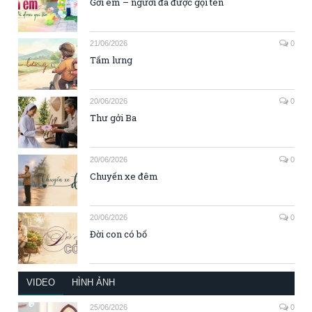
Gởi em – người đã được gọi tên
21/06/2026
0
Tấm lưng
20/06/2026
0
Thư gởi Ba
20/06/2026
0
Chuyến xe đêm
20/06/2026
0
Đời con có bố
VIDEO
HÌNH ẢNH
25/06/2026
0