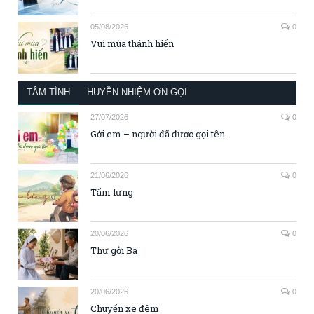
05/08/2026
0
Vui mùa thánh hiến
TÂM TÌNH
HUYỀN NHIỆM ƠN GỌI
27/07/2026
0
Gởi em – người đã được gọi tên
21/06/2026
0
Tấm lưng
20/06/2026
0
Thư gởi Ba
20/06/2026
0
Chuyến xe đêm