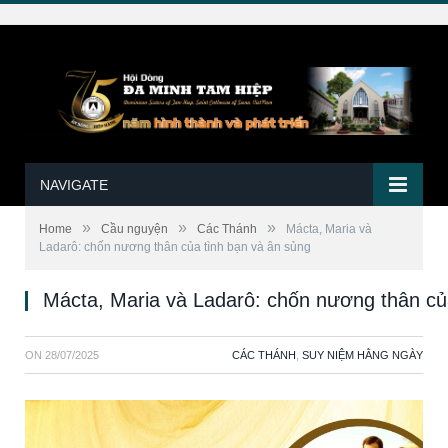
NAVIGATE
»
»
»
Home
Cầu nguyện
Các Thánh
Mácta, Maria và
Ladarô: chốn nương thân của tình bạn và ân sủng
Mácta, Maria và Ladarô: chốn nương thân củ
ON
28/07/2025
CÁC THÁNH
,
SUY NIỆM HẰNG NGÀY