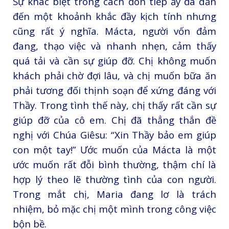
Sự khác biệt trong cách đón tiếp ấy đã dẫn
đến một khoảnh khắc đầy kịch tính nhưng
cũng rất ý nghĩa. Mácta, người vốn đảm
đang, thạo việc và nhanh nhẹn, cảm thấy
quá tải và cần sự giúp đỡ. Chị không muốn
khách phải chờ đợi lâu, và chị muốn bữa ăn
phải tương đối thịnh soạn để xứng đáng với
Thầy. Trong tình thế này, chị thấy rất cần sự
giúp đỡ của cô em. Chị đã thẳng thắn đề
nghị với Chúa Giêsu: “Xin Thầy bảo em giúp
con một tay!” Ước muốn của Mácta là một
ước muốn rất đỗi bình thường, thậm chí là
hợp lý theo lẽ thường tình của con người.
Trong mắt chị, Maria đang lơ là trách
nhiệm, bỏ mặc chị một mình trong công việc
bộn bề.