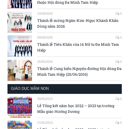
thuộc Hội dòng Đa Minh Tam Hiệp
10/08/2026
0
Thánh lễ mừng Ngân-Kim-Ngọc Khánh Khấn
Dòng năm 2026
09/08/2026
0
Thánh lễ Tiên Khấn của 14 Nữ tu Đa Minh Tam
Hiệp
25/06/2026
0
Thánh lễ Cung hiến Nguyện đường Hội dòng Đa
Minh Tam Hiệp (25/06/2016)
GIÁO DỤC MẦM NON
30/05/2023
0
Lễ Tổng kết năm học 2022 – 2023 tại trường
Mẫu giáo Hướng Dương
27/05/2023
0