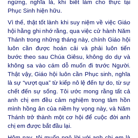
ngừng, nghĩa là, khi biết làm cho thực tại
Phục Sinh hiện hữu.
Vì thế, thật tốt lành khi suy niệm về việc Giáo
hội hằng ghi nhớ rằng, qua việc cử hành Năm
Thánh trong những tháng này, chính Giáo hội
luôn cần được hoán cải và phải luôn tiến
bước theo sau Chúa Giêsu, không do dự và
không sa vào cám dỗ muốn đi trước Người.
Thật vậy, Giáo hội luôn cần Phục sinh, nghĩa
là sự “vượt qua” từ kiếp nô lệ đến tự do, từ sự
chết đến sự sống. Tôi ước mong rằng tất cả
anh chị em đều cảm nghiệm trong tâm hồn
mình hồng ân của niềm hy vọng này, và Năm
Thánh trở thành một cơ hội để cuộc đời anh
chị em được bắt đầu lại.
Hôm nay, tôi muốn ngỏ lời với anh chị em là