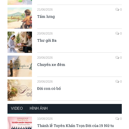
21/06/2026
0
Tấm lưng
20/06/2026
0
Thư gởi Ba
20/06/2026
0
Chuyến xe đêm
20/06/2026
0
Đời con có bố
VIDEO
HÌNH ẢNH
10/08/2026
0
Thánh lễ Tuyên Khấn Trọn Đời của 19 Nữ tu