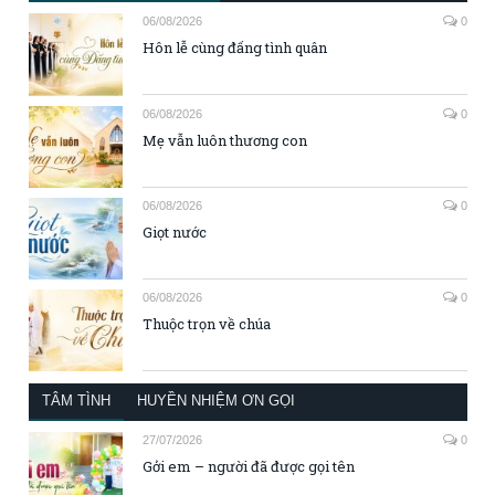
06/08/2026
0
Hôn lễ cùng đấng tình quân
06/08/2026
0
Mẹ vẫn luôn thương con
06/08/2026
0
Giọt nước
06/08/2026
0
Thuộc trọn về chúa
TÂM TÌNH
HUYỀN NHIỆM ƠN GỌI
27/07/2026
0
Gởi em – người đã được gọi tên