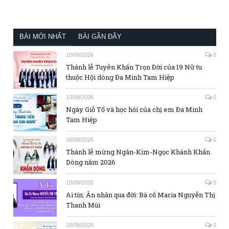
BÀI MỚI NHẤT
BÀI GẦN ĐÂY
10/08/2026
0
Thánh lễ Tuyên Khấn Trọn Đời của 19 Nữ tu
thuộc Hội dòng Đa Minh Tam Hiệp
10/08/2026
0
Ngày Giỗ Tổ và học hỏi của chị em Đa Minh
Tam Hiệp
10/08/2026
0
Thánh lễ mừng Ngân-Kim-Ngọc Khánh Khấn
Dòng năm 2026
10/08/2026
0
Ai tín: Ân nhân qua đời: Bà cố Maria Nguyễn Thị
Thanh Mùi
10/08/2026
0