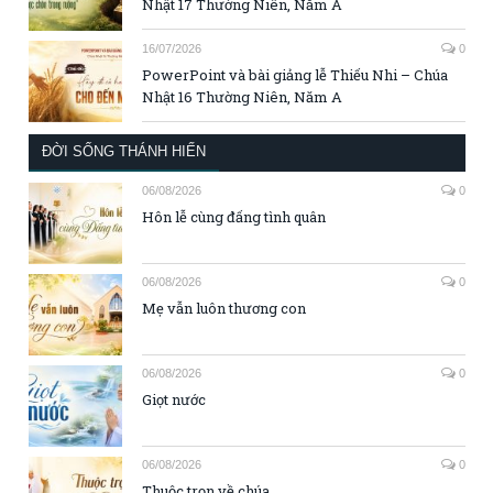
Nhật 17 Thường Niên, Năm A
16/07/2026
0
PowerPoint và bài giảng lễ Thiếu Nhi – Chúa
Nhật 16 Thường Niên, Năm A
ĐỜI SỐNG THÁNH HIẾN
06/08/2026
0
Hôn lễ cùng đấng tình quân
06/08/2026
0
Mẹ vẫn luôn thương con
06/08/2026
0
Giọt nước
06/08/2026
0
Thuộc trọn về chúa