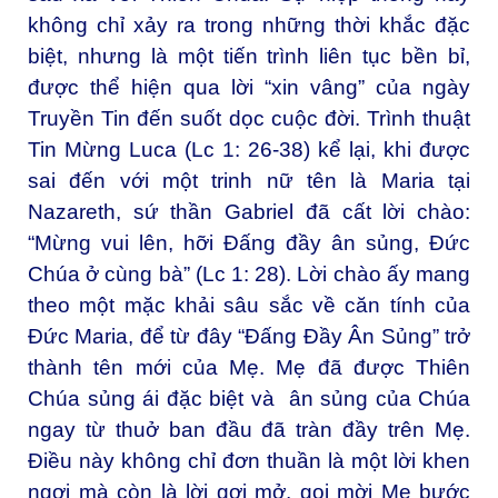
không chỉ xảy ra trong những thời khắc đặc
biệt, nhưng là một tiến trình liên tục bền bỉ,
được thể hiện qua lời “xin vâng” của ngày
Truyền Tin đến suốt dọc cuộc đời. Trình thuật
Tin Mừng Luca (Lc 1: 26-38) kể lại, khi được
sai đến với một trinh nữ tên là Maria tại
Nazareth, sứ thần Gabriel đã cất lời chào:
“Mừng vui lên, hỡi Đấng đầy ân sủng, Đức
Chúa ở cùng bà” (Lc 1: 28). Lời chào ấy mang
theo một mặc khải sâu sắc về căn tính của
Đức Maria, để từ đây “Đấng Đầy Ân Sủng” trở
thành tên mới của Mẹ. Mẹ đã được Thiên
Chúa sủng ái đặc biệt và ân sủng của Chúa
ngay từ thuở ban đầu đã tràn đầy trên Mẹ.
Điều này không chỉ đơn thuần là một lời khen
ngợi mà còn là lời gợi mở, gọi mời Mẹ bước