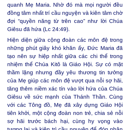
quanh Mẹ Maria. Nhờ đó mà mọi người đều
đồng tâm nhất trí cầu nguyện và kiên tâm chờ
đợi “quyền năng từ trên cao” như lời Chúa
Giêsu đã hứa (Lc 24:49).
Hiện diện giữa cộng đoàn các môn đệ trong
những phút giây khó khăn ấy, Đức Maria đã
tạo nên sự hiệp nhất giữa các chi thể trong
nhiệm thể Chúa Kitô là Giáo Hội. Sự có mặt
thầm lặng nhưng đầy yêu thương tin tưởng
của Mẹ giúp các môn đệ vượt qua nỗi sợ hãi,
tăng thêm niềm xác tín vào lời hứa của Chúa
Giêsu về sức mạnh của Thánh Thần. Cùng
với các Tông đồ, Mẹ đã xây dựng Giáo Hội
tiên khởi, một cộng đoàn non trẻ, chia sẻ nỗi
sợ hãi trước bách hại, cùng hy vọng vào
tương lai và kiên trì cầu nguyện để đón nhận