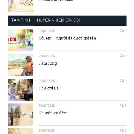
TÂM TÌNH
HUYỀN NHIỆM ƠN GỌI
27/07/2026
0
Gởi em – người đã được gọi tên
21/06/2026
0
Tấm lưng
20/06/2026
0
Thư gởi Ba
20/06/2026
0
Chuyến xe đêm
20/06/2026
0