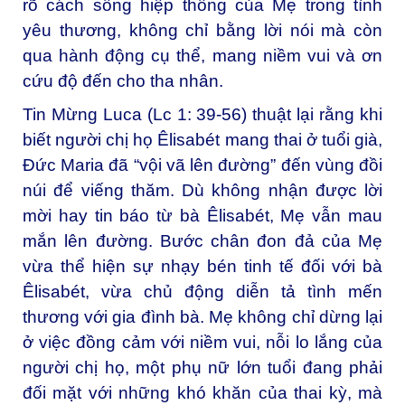
rõ cách sống hiệp thông của Mẹ trong tình
yêu thương, không chỉ bằng lời nói mà còn
qua hành động cụ thể, mang niềm vui và ơn
cứu độ đến cho tha nhân.
Tin Mừng Luca (Lc 1: 39-56) thuật lại rằng khi
biết người chị họ Êlisabét mang thai ở tuổi già,
Đức Maria đã “vội vã lên đường” đến vùng đồi
núi để viếng thăm. Dù không nhận được lời
mời hay tin báo từ bà Êlisabét, Mẹ vẫn mau
mắn lên đường. Bước chân đon đả của Mẹ
vừa thể hiện sự nhạy bén tinh tế đối với bà
Êlisabét, vừa chủ động diễn tả tình mến
thương với gia đình bà. Mẹ không chỉ dừng lại
ở việc đồng cảm với niềm vui, nỗi lo lắng của
người chị họ, một phụ nữ lớn tuổi đang phải
đối mặt với những khó khăn của thai kỳ, mà