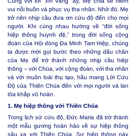
Cũng với lời “xin vâng” ấy, Mẹ chia sẻ niềm
vui nỗi buồn và phục vụ tha nhân. Nhờ đó, Mẹ
trở nên nhịp cầu đưa ơn cứu độ đến cho mọi
người. Khi cùng nhau hướng về “đời sống
hiệp thông huynh đệ,” trong đời sống cộng
đoàn của Hội dòng Đa Minh Tam Hiệp, chúng
ta được mời gọi bước theo những dấu chân
của Mẹ để trở thành những nhịp cầu hiệp
thông – với Chúa, với cộng đoàn, với tha nhân
và với muôn loài thụ tạo, hầu mang Lời Cứu
Độ của Thiên Chúa đến với mọi người và lan
tỏa khắp vũ hoàn.
1. Mẹ hiệp thông với Thiên Chúa
Trong lịch sử cứu độ, Đức Maria đã trở thành
một mẫu gương hoàn hảo về sự hiệp thông
sâu xa với Thiên Chúa. Sự hiệp thông này