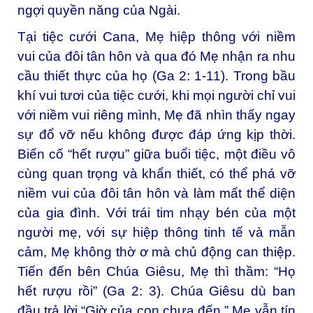
ngợi quyền năng của Ngài.
Tại tiệc cưới Cana, Mẹ hiệp thông với niềm
vui của đôi tân hôn và qua đó Mẹ nhận ra nhu
cầu thiết thực của họ (Ga 2: 1-11). Trong bầu
khí vui tươi của tiệc cưới, khi mọi người chỉ vui
với niềm vui riêng mình, Mẹ đã nhìn thấy ngay
sự đổ vỡ nếu không được đáp ứng kịp thời.
Biến cố “hết rượu” giữa buổi tiệc, một điều vô
cùng quan trọng và khẩn thiết, có thể phá vỡ
niềm vui của đôi tân hôn và làm mất thể diện
của gia đình. Với trái tim nhạy bén của một
người mẹ, với sự hiệp thông tinh tế và mẫn
cảm, Mẹ không thờ ơ mà chủ động can thiệp.
Tiến đến bên Chúa Giêsu, Mẹ thì thầm: “Họ
hết rượu rồi” (Ga 2: 3). Chúa Giêsu dù ban
đầu trả lời “Giờ của con chưa đến,” Mẹ vẫn tín