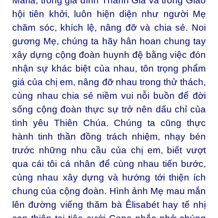
Maria, trong gia đình Thánh Gia và trong Giáo
hội tiên khởi, luôn hiện diện như người Mẹ
chăm sóc, khích lệ, nâng đỡ và chia sẻ. Noi
gương Mẹ, chúng ta hãy hân hoan chung tay
xây dựng cộng đoàn huynh đệ bằng việc đón
nhận sự khác biệt của nhau, tôn trọng phẩm
giá của chị em, nâng đỡ nhau trong thử thách,
cùng nhau chia sẻ niềm vui nỗi buồn để đời
sống cộng đoàn thực sự trở nên dấu chỉ của
tình yêu Thiên Chúa. Chúng ta cũng thực
hành tinh thần đồng trách nhiệm, nhạy bén
trước những nhu cầu của chị em, biết vượt
qua cái tôi cá nhân để cùng nhau tiến bước,
cùng nhau xây dựng và hướng tới thiện ích
chung của cộng đoàn. Hình ảnh Mẹ mau mắn
lên đường viếng thăm bà Êlisabét hay tế nhị