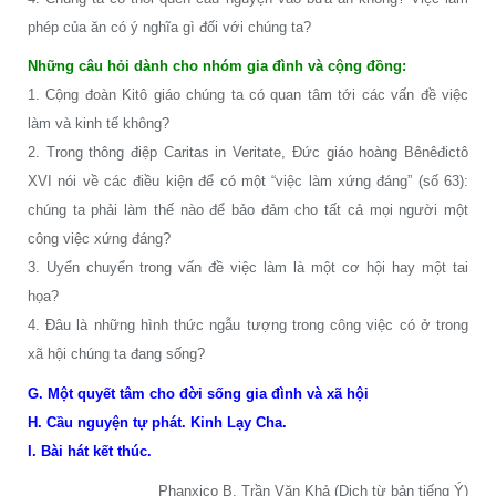
phép của ăn có ý nghĩa gì đối với chúng ta?
Những câu hỏi dành cho nhóm gia đình và cộng đồng:
1. Cộng đoàn Kitô giáo chúng ta có quan tâm tới các vấn đề việc
làm và kinh tế không?
2. Trong thông điệp Caritas in Veritate, Đức giáo hoàng Bênêđictô
XVI nói về các điều kiện để có một “việc làm xứng đáng” (số 63):
chúng ta phải làm thế nào để bảo đảm cho tất cả mọi người một
công việc xứng đáng?
3. Uyển chuyển trong vấn đề việc làm là một cơ hội hay một tai
họa?
4. Đâu là những hình thức ngẫu tượng trong công việc có ở trong
xã hội chúng ta đang sống?
G. Một quyết tâm cho đời sống gia đình và xã hội
H. Cầu nguyện tự phát. Kinh Lạy Cha.
I. Bài hát kết thúc.
Phanxico B. Trần Văn Khả (Dịch từ bản tiếng Ý)