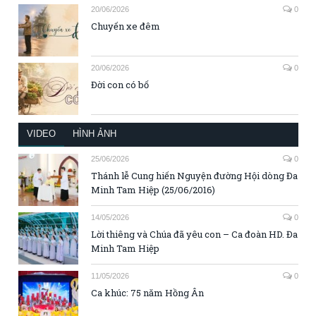
20/06/2026
0
Chuyến xe đêm
20/06/2026
0
Đời con có bố
VIDEO
HÌNH ẢNH
25/06/2026
0
Thánh lễ Cung hiến Nguyện đường Hội dòng Đa
Minh Tam Hiệp (25/06/2016)
14/05/2026
0
Lời thiêng và Chúa đã yêu con – Ca đoàn HD. Đa
Minh Tam Hiệp
11/05/2026
0
Ca khúc: 75 năm Hồng Ân