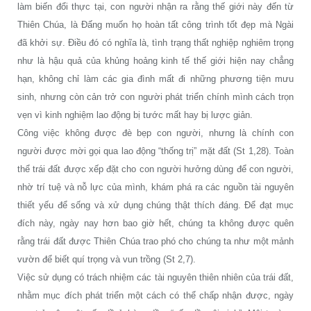
làm biến đổi thực tại, con người nhận ra rằng thế giới này đến từ
Thiên Chúa, là Đấng muốn họ hoàn tất công trình tốt đẹp mà Ngài
đã khởi sự. Điều đó có nghĩa là, tình trạng thất nghiệp nghiêm trọng
như là hậu quả của khủng hoảng kinh tế thế giới hiện nay chẳng
hạn, không chỉ làm các gia đình mất đi những phương tiện mưu
sinh, nhưng còn cản trở con người phát triển chính mình cách trọn
vẹn vì kinh nghiệm lao động bị tước mất hay bị lược giản.
Công việc không được đè bẹp con người, nhưng là chính con
người được mời gọi qua lao động “thống trị” mặt đất (St 1,28). Toàn
thể trái đất được xếp đặt cho con người hưởng dùng để con người,
nhờ trí tuệ và nỗ lực của mình, khám phá ra các nguồn tài nguyên
thiết yếu để sống và xử dụng chúng thật thích đáng. Để đạt mục
đích này, ngày nay hơn bao giờ hết, chúng ta không được quên
rằng trái đất được Thiên Chúa trao phó cho chúng ta như một mảnh
vườn để biết quí trọng và vun trồng (St 2,7).
Việc sử dụng có trách nhiệm các tài nguyên thiên nhiên của trái đất,
nhằm mục đích phát triển một cách có thể chấp nhận được, ngày