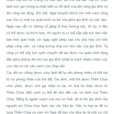
lành mời gọi chúng ta nhận biết sự tốt lành của đời sống gia đình và
đời sống lao động. Bởi thế, Ngài khuyến khích tìm một cách sống
sao cho có một sự quân bình và hài hòa giữa gia đình và việc làm.
Ngày nay vẫn có những cố gắng đi theo hướng này, thí dụ, ở đâu
có thể được và thích hợp, thì người ta có thể sắp xếp lịch làm việc
bán thời gian hoặc xin ngày nghỉ phép sao cho phù hợp với bổn
phận công việc, và cũng tương ứng với nhu cầu của gia đình. Ta
cũng có thể xếp lịch uyển chuyển để tạo được sự quân bình đúng
đắn giữa những đòi hỏi của gia đình (nhất là trách nhiệm chăm sóc
con cái) và các yêu sách của công việc.
Các đôi vợ chồng được chúc lành để họ nên phong nhiêu và kết trái
từ sự phong nhiêu của trái đất. Gia đình, một khi được Thiên Chúa
chúc phúc, được mời gọi nhận ra các ơn huệ họ nhận được từ
Thiên Chúa. Một cách cụ thể để nhớ đến các ơn lành của Thiên
Chúa, Đấng là nguồn mạch của mọi ơn huệ, đó là khi gia đình cầu
nguyện xin Chúa chúc lành vào các bữa ăn. Việc tụ họp lại để ca
tụng Thiên Chúa và cám ơn Ngài đã ban cho bữa ăn là một cử chỉ