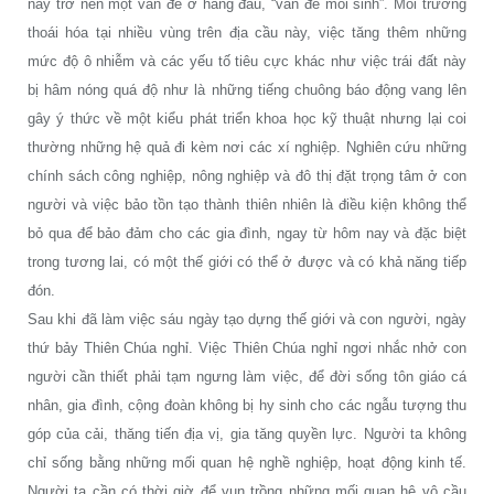
nay trở nên một vấn đề ở hàng đầu, “vấn đề môi sinh”. Môi trường
thoái hóa tại nhiều vùng trên địa cầu này, việc tăng thêm những
mức độ ô nhiễm và các yếu tố tiêu cực khác như việc trái đất này
bị hâm nóng quá độ như là những tiếng chuông báo động vang lên
gây ý thức về một kiểu phát triển khoa học kỹ thuật nhưng lại coi
thường những hệ quả đi kèm nơi các xí nghiệp. Nghiên cứu những
chính sách công nghiệp, nông nghiệp và đô thị đặt trọng tâm ở con
người và việc bảo tồn tạo thành thiên nhiên là điều kiện không thể
bỏ qua để bảo đảm cho các gia đình, ngay từ hôm nay và đặc biệt
trong tương lai, có một thế giới có thể ở được và có khả năng tiếp
đón.
Sau khi đã làm việc sáu ngày tạo dựng thế giới và con người, ngày
thứ bảy Thiên Chúa nghỉ. Việc Thiên Chúa nghỉ ngơi nhắc nhở con
người cần thiết phải tạm ngưng làm việc, để đời sống tôn giáo cá
nhân, gia đình, cộng đoàn không bị hy sinh cho các ngẫu tượng thu
góp của cải, thăng tiến địa vị, gia tăng quyền lực. Người ta không
chỉ sống bằng những mối quan hệ nghề nghiệp, hoạt động kinh tế.
Người ta cần có thời giờ để vun trồng những mối quan hệ vô cầu