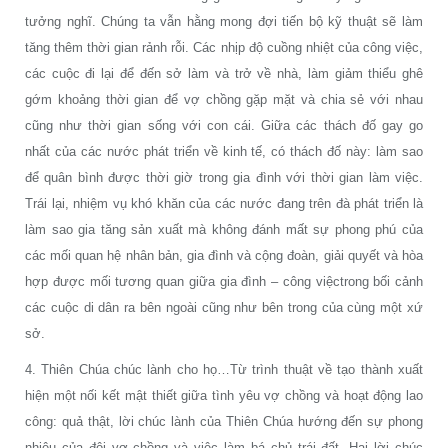
tưởng nghĩ. Chúng ta vẫn hằng mong đợi tiến bộ kỹ thuật sẽ làm
tăng thêm thời gian rảnh rỗi. Các nhịp độ cuồng nhiệt của công việc,
các cuộc đi lại để đến sở làm và trở về nhà, làm giảm thiểu ghê
gớm khoảng thời gian để vợ chồng gặp mặt và chia sẻ với nhau
cũng như thời gian sống với con cái. Giữa các thách đố gay go
nhất của các nước phát triển về kinh tế, có thách đố này: làm sao
để quân bình được thời giờ trong gia đình với thời gian làm việc.
Trái lại, nhiệm vụ khó khăn của các nước đang trên đà phát triển là
làm sao gia tăng sản xuất mà không đánh mất sự phong phú của
các mối quan hệ nhân bản, gia đình và cộng đoàn, giải quyết và hòa
hợp được mối tương quan giữa gia đình – công việctrong bối cảnh
các cuộc di dân ra bên ngoài cũng như bên trong của cùng một xứ
sở.
4. Thiên Chúa chúc lành cho họ…Từ trình thuật về tạo thành xuất
hiện một nối kết mật thiết giữa tình yêu vợ chồng và hoạt động lao
công: quả thật, lời chúc lành của Thiên Chúa hướng đến sự phong
nhiêu của đôi vợ chồng và việc làm bá chủ trái đất. Hai lời chúc