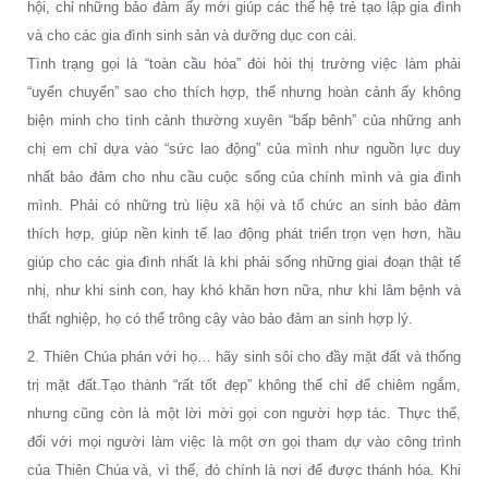
hội, chỉ những bảo đảm ấy mới giúp các thế hệ trẻ tạo lập gia đình
và cho các gia đình sinh sản và dưỡng dục con cái.
Tình trạng gọi là “toàn cầu hóa” đòi hỏi thị trường việc làm phải
“uyển chuyển” sao cho thích hợp, thế nhưng hoàn cảnh ấy không
biện minh cho tình cảnh thường xuyên “bấp bênh” của những anh
chị em chỉ dựa vào “sức lao động” của mình như nguồn lực duy
nhất bảo đảm cho nhu cầu cuộc sống của chính mình và gia đình
mình. Phải có những trù liệu xã hội và tổ chức an sinh bảo đảm
thích hợp, giúp nền kinh tế lao động phát triển trọn vẹn hơn, hầu
giúp cho các gia đình nhất là khi phải sống những giai đoạn thật tế
nhị, như khi sinh con, hay khó khăn hơn nữa, như khi lâm bệnh và
thất nghiệp, họ có thể trông cậy vào bảo đảm an sinh hợp lý.
2. Thiên Chúa phán với họ… hãy sinh sôi cho đầy mặt đất và thống
trị mặt đất.Tạo thành “rất tốt đẹp” không thể chỉ để chiêm ngắm,
nhưng cũng còn là một lời mời gọi con người hợp tác. Thực thế,
đối với mọi người làm việc là một ơn gọi tham dự vào công trình
của Thiên Chúa và, vì thế, đó chính là nơi để được thánh hóa. Khi