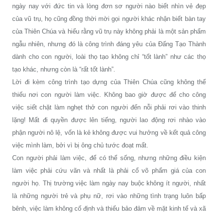
ngày nay với đức tin và lòng đơn sơ người nào biết nhìn vẻ đẹp
của vũ trụ, họ cũng đồng thời mời gọi người khác nhận biết bàn tay
của Thiên Chúa và hiểu rằng vũ trụ này không phải là một sản phẩm
ngẫu nhiên, nhưng đó là công trình đáng yêu của Đấng Tạo Thành
dành cho con người, loài thọ tạo không chỉ “tốt lành” như các thọ
tạo khác, nhưng còn là “rất tốt lành”.
Lời đi kèm công trình tạo dựng của Thiên Chúa cũng không thể
thiếu nơi con người làm việc. Không bao giờ được để cho công
việc siết chặt làm nghẹt thở con người đến nỗi phải rơi vào thinh
lặng! Mất đi quyền được lên tiếng, người lao động rơi nhào vào
phận người nô lệ, vốn là kẻ không được vui hưởng về kết quả công
việc mình làm, bởi vì bị ông chủ tước đoạt mất.
Con người phải làm việc, để có thể sống, nhưng những điều kiện
làm việc phải cứu vãn và nhất là phải cổ võ phẩm giá của con
người họ. Thị trường việc làm ngày nay buộc không ít người, nhất
là những người trẻ và phụ nữ, rơi vào những tình trạng luôn bấp
bênh, việc làm không cố định và thiếu bảo đảm về mặt kinh tế và xã