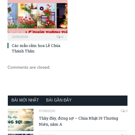
22/05/2026
0
Các mẫu cắm hoa Lễ Chúa
Thánh Thần
Comments are closed.
BÀI MỚI NHẤT
BÀI GẦN ĐÂY
07/08/2026
0
Thầy đây, đừng sợ! – Chúa Nhật 19 Thường
Niên, năm A