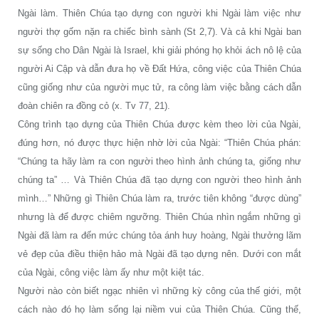
Ngài làm. Thiên Chúa tạo dựng con người khi Ngài làm việc như
người thợ gốm nặn ra chiếc bình sành (St 2,7). Và cả khi Ngài ban
sự sống cho Dân Ngài là Israel, khi giải phóng họ khỏi ách nô lệ của
người Ai Cập và dẫn đưa họ về Đất Hứa, công việc của Thiên Chúa
cũng giống như của người mục tử, ra công làm việc bằng cách dẫn
đoàn chiên ra đồng cỏ (x. Tv 77, 21).
Công trình tạo dựng của Thiên Chúa được kèm theo lời của Ngài,
đúng hơn, nó được thực hiện nhờ lời của Ngài: “Thiên Chúa phán:
“Chúng ta hãy làm ra con người theo hình ảnh chúng ta, giống như
chúng ta” … Và Thiên Chúa đã tạo dựng con người theo hình ảnh
mình…” Những gì Thiên Chúa làm ra, trước tiên không “được dùng”
nhưng là để được chiêm ngưỡng. Thiên Chúa nhìn ngắm những gì
Ngài đã làm ra đến mức chúng tỏa ánh huy hoàng, Ngài thưởng lãm
vẻ đẹp của điều thiện hảo mà Ngài đã tạo dựng nên. Dưới con mắt
của Ngài, công việc làm ấy như một kiệt tác.
Người nào còn biết ngạc nhiên vì những kỳ công của thế giới, một
cách nào đó họ làm sống lại niềm vui của Thiên Chúa. Cũng thế,