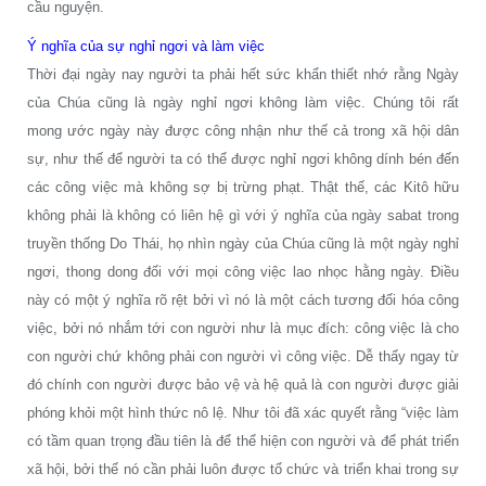
cầu nguyện.
Ý nghĩa của sự nghỉ ngơi và làm việc
Thời đại ngày nay người ta phải hết sức khẩn thiết nhớ rằng Ngày
của Chúa cũng là ngày nghỉ ngơi không làm việc. Chúng tôi rất
mong ước ngày này được công nhận như thế cả trong xã hội dân
sự, như thế để người ta có thể được nghỉ ngơi không dính bén đến
các công việc mà không sợ bị trừng phạt. Thật thế, các Kitô hữu
không phải là không có liên hệ gì với ý nghĩa của ngày sabat trong
truyền thống Do Thái, họ nhìn ngày của Chúa cũng là một ngày nghỉ
ngơi, thong dong đối với mọi công việc lao nhọc hằng ngày. Điều
này có một ý nghĩa rõ rệt bởi vì nó là một cách tương đối hóa công
việc, bởi nó nhắm tới con người như là mục đích: công việc là cho
con người chứ không phải con người vì công việc. Dễ thấy ngay từ
đó chính con người được bảo vệ và hệ quả là con người được giải
phóng khỏi một hình thức nô lệ. Như tôi đã xác quyết rằng “việc làm
có tầm quan trọng đầu tiên là để thể hiện con người và để phát triển
xã hội, bởi thế nó cần phải luôn được tổ chức và triển khai trong sự