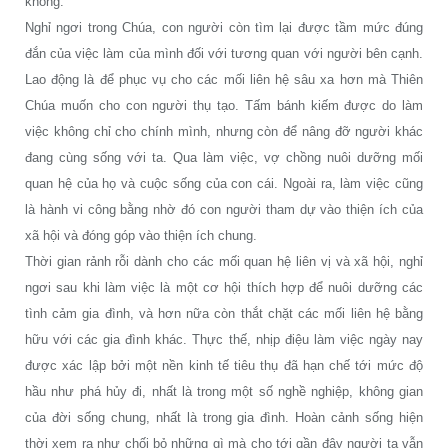
không.
Nghỉ ngơi trong Chúa, con người còn tìm lại được tầm mức đúng
đắn của việc làm của mình đối với tương quan với người bên cạnh.
Lao động là để phục vụ cho các mối liên hệ sâu xa hơn mà Thiên
Chúa muốn cho con người thụ tạo. Tấm bánh kiếm được do làm
việc không chỉ cho chính mình, nhưng còn để nâng đỡ người khác
đang cùng sống với ta. Qua làm việc, vợ chồng nuôi dưỡng mối
quan hệ của họ và cuộc sống của con cái. Ngoài ra, làm việc cũng
là hành vi công bằng nhờ đó con người tham dự vào thiện ích của
xã hội và đóng góp vào thiện ích chung.
Thời gian rảnh rỗi dành cho các mối quan hệ liên vị và xã hội, nghỉ
ngơi sau khi làm việc là một cơ hội thích hợp để nuôi dưỡng các
tình cảm gia đình, và hơn nữa còn thắt chặt các mối liên hệ bằng
hữu với các gia đình khác. Thực thế, nhịp điệu làm việc ngày nay
được xác lập bởi một nền kinh tế tiêu thụ đã hạn chế tới mức độ
hầu như phá hủy đi, nhất là trong một số nghề nghiệp, không gian
của đời sống chung, nhất là trong gia đình. Hoàn cảnh sống hiện
thời xem ra như chối bỏ những gì mà cho tới gần đây người ta vẫn