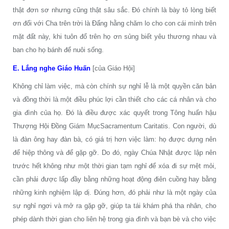
thật đơn sơ nhưng cũng thật sâu sắc. Đó chính là bày tỏ lòng biết
ơn đối với Cha trên trời là Đấng hằng chăm lo cho con cái mình trên
mặt đất này, khi tuôn đổ trên họ ơn sủng biết yêu thương nhau và
ban cho họ bánh để nuôi sống.
E. Lắng nghe Giáo Huấn
[của Giáo Hội]
Không chỉ làm việc, mà còn chính sự nghỉ lễ là một quyền căn bản
và đồng thời là một điều phúc lợi cần thiết cho các cá nhân và cho
gia đình của họ. Đó là điều được xác quyết trong Tông huấn hậu
Thượng Hội Đồng Giám MụcSacramentum Caritatis. Con người, dù
là đàn ông hay đàn bà, có giá trị hơn việc làm: họ được dựng nên
để hiệp thông và để gặp gỡ. Do đó, ngày Chúa Nhật được lập nên
trước hết không như một thời gian tạm nghỉ để xóa đi sự mệt mỏi,
cần phải được lấp đầy bằng những hoạt động điên cuồng hay bằng
những kinh nghiệm lập dị. Đúng hơn, đó phải như là một ngày của
sự nghỉ ngơi và mở ra gặp gỡ, giúp ta tái khám phá tha nhân, cho
phép dành thời gian cho liên hệ trong gia đình và bạn bè và cho việc