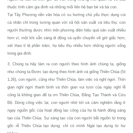
thuộc tình cảm gia đình và những mối liên hệ bạn bè và bà con.
Tại Tây Phương nền văn hóa có xu hướng chủ yếu thực dụng coi
cá nhân chỉ trong tương quan với xã hội sản xuất và tiêu thụ: con
người thường được nhìn trên phương diện hiệu quả sản xuất nhiều
hơn vì, một khi sẵn sàng di động và uyển chuyển về giờ giấc hơn,
xét theo tỉ lệ phần trăm, họ tiêu thụ nhiều hơn những người sống
trong gia đình.
3. Chúng ta hãy làm ra con người theo hình ảnh chúng ta, giống
như chúng ta.Được tạo dựng theo hình ảnh và giống Thiên Chúa (St
1,26), con người, cũng như Thiên Chúa, làm việc và nghỉ ngơi. Thời
gian nghỉ ngơi thanh bình và thời gian vui tươi của ngày nghỉ lễ
cũng là không gian để tạ ơn Thiên Chúa, Đấng Tạo Thành và Cứu
Độ. Dừng công việc lại, con người nhớ tới và cảm nghiệm rằng ở
ngay nguồn gốc của hoạt động lao công của họ là hành động sáng
tạo của Thiên Chúa. Sự sáng tạo của con người bắt nguồn từ trong
gốc rễ Thiên Chúa tạo dựng: chỉ có mình Ngài tạo dựng từ hư