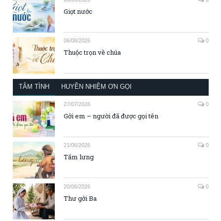
Giọt nước
06/08/2026
0
Thuộc trọn về chúa
TÂM TÌNH
HUYỀN NHIỆM ƠN GỌI
27/07/2026
0
Gởi em – người đã được gọi tên
21/06/2026
0
Tấm lưng
20/06/2026
0
Thư gởi Ba