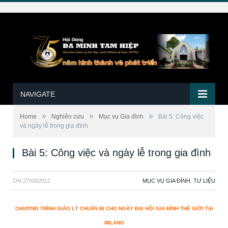
NAVIGATE
»
»
»
Home
Nghiên cứu
Mục vụ Gia đình
Bài 5: Công việc
và ngày lễ trong gia đình
Bài 5: Công việc và ngày lễ trong gia đình
ON
27/03/2012
MỤC VỤ GIA ĐÌNH
,
TƯ LIỆU
CHƯƠNG TRÌNH GIÁO LÝ CHUẨN BỊ CHO NGÀY ĐẠI HỘI GIA ĐÌNH THẾ GIỚI TẠI
MILANO