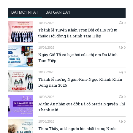
BÀI MỚI NHẤT
BÀI GẦN ĐÂY
10/08/2026
0
Thánh lễ Tuyên Khấn Trọn Đời của 19 Nữ tu
thuộc Hội dòng Đa Minh Tam Hiệp
10/08/2026
0
Ngày Giỗ Tổ và học hỏi của chị em Đa Minh
Tam Hiệp
10/08/2026
0
Thánh lễ mừng Ngân-Kim-Ngọc Khánh Khấn
Dòng năm 2026
10/08/2026
0
Ai tín: Ân nhân qua đời: Bà cố Maria Nguyễn Thị
Thanh Mùi
10/08/2026
0
Thưa Thầy, ai là người lớn nhất trong Nước