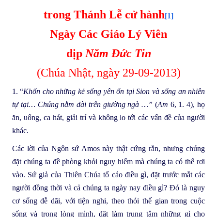
trong Thánh Lễ cử hành
[1]
Ngày Các Giáo Lý Viên
dịp
Năm Đức Tin
(Chúa Nhật, ngày 29-09-2013)
1. “
Khốn cho những kẻ sống yên ổn tại Sion và sống an nhiên
tự tại… Chúng nằm dài trên giường ngà …”
(
Am
6, 1. 4), họ
ăn, uống, ca hát, giải trí và không lo tới các vấn đề của người
khác.
Các lời của Ngôn sứ Amos này thật cứng rắn, nhưng chúng
đặt chúng ta đề phòng khỏi nguy hiểm mà chúng ta có thể rơi
vào. Sứ giả của Thiên Chúa tố cáo điều gì, đặt trước mắt các
người đồng thời và cả chúng ta ngày nay điều gì? Đó là nguy
cơ sống dễ dãi, với tiện nghi, theo thói thế gian trong cuộc
sống và trong lòng mình, đặt làm trung tâm những gì cho