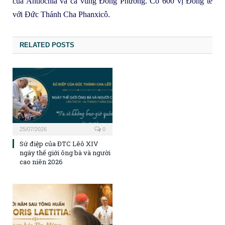
của Antiochia và cả vùng Đông Phương. Có 600 vị Đồng tế
với Đức Thánh Cha Phanxicô.
RELATED POSTS
25/07/2026
0
Sứ điệp của ĐTC Lêô XIV
ngày thế giới ông bà và người
cao niên 2026