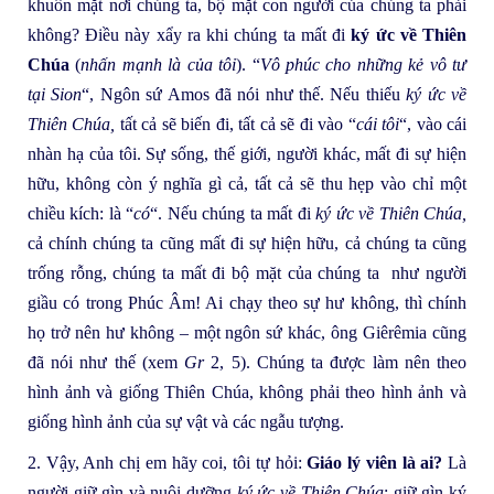
khuôn mặt nơi chúng ta, bộ mặt con người của chúng ta phải
không? Điều này xẩy ra khi chúng ta mất đi
ký ức về Thiên
Chúa
(
nhấn mạnh là của tôi
). “
Vô phúc cho những kẻ vô tư
tại Sion
“, Ngôn sứ Amos đã nói như thế. Nếu thiếu
ký ức về
Thiên Chúa,
tất cả sẽ biến đi, tất cả sẽ đi vào “
cái tôi
“, vào cái
nhàn hạ của tôi. Sự sống, thế giới, người khác, mất đi sự hiện
hữu, không còn ý nghĩa gì cả, tất cả sẽ thu hẹp vào chỉ một
chiều kích: là “
có
“. Nếu chúng ta mất đi
ký ức về Thiên Chúa,
cả chính chúng ta cũng mất đi sự hiện hữu, cả chúng ta cũng
trống rỗng, chúng ta mất đi bộ mặt của chúng ta như người
giầu có trong Phúc Âm! Ai chạy theo sự hư không, thì chính
họ trở nên hư không – một ngôn sứ khác, ông Giêrêmia cũng
đã nói như thế (xem
Gr
2, 5). Chúng ta được làm nên theo
hình ảnh và giống Thiên Chúa, không phải theo hình ảnh và
giống hình ảnh của sự vật và các ngẫu tượng.
2. Vậy, Anh chị em hãy coi, tôi tự hỏi:
Giáo lý viên là ai?
Là
người giữ gìn và nuôi dưỡng
ký ức về Thiên Chúa
; giữ gìn ký