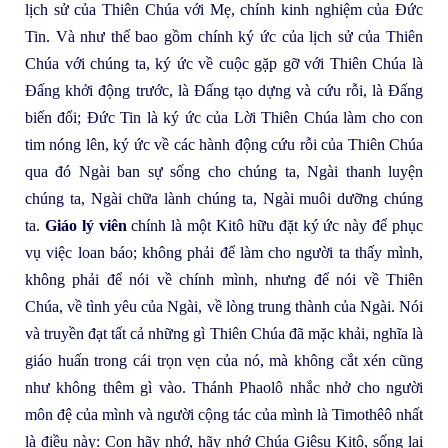
lịch sử của Thiên Chúa với Mẹ, chính kinh nghiệm của Đức
Tin. Và như thế bao gồm chính ký ức của lịch sử của Thiên
Chúa với chúng ta, ký ức về cuộc gặp gỡ với Thiên Chúa là
Đấng khởi động trước, là Đấng tạo dựng và cứu rỗi, là Đấng
biến đổi; Đức Tin là ký ức của Lời Thiên Chúa làm cho con
tim nóng lên, ký ức về các hành động cứu rỗi của Thiên Chúa
qua đó Ngài ban sự sống cho chúng ta, Ngài thanh luyện
chúng ta, Ngài chữa lành chúng ta, Ngài muôi dưỡng chúng
ta.
Giáo lý viên
chính là một Kitô hữu đặt ký ức này để phục
vụ việc loan báo; không phải để làm cho người ta thấy mình,
không phải để nói về chính mình, nhưng để nói về Thiên
Chúa, về tình yêu của Ngài, về lòng trung thành của Ngài. Nói
và truyền đạt tất cả những gì Thiên Chúa đã mặc khải, nghĩa là
giáo huấn trong cái trọn vẹn của nó, mà không cắt xén cũng
như không thêm gì vào. Thánh Phaolô nhắc nhở cho người
môn đệ của mình và người cộng tác của mình là Timothêô nhất
là điều này: Con hãy nhớ, hãy nhớ Chúa Giêsu Kitô, sống lại