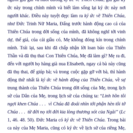
ức này trong chính mình và biết làm sống lại ký ức này nơi
người khác. Điều này tuyệt đẹp: làm ra
ký ức về Thiên Chúa
,
như Đức Trinh Nữ Maria, Đấng trước hành động cao cả của
Thiên Chúa trong đời sống của mình, đã không nghĩ tới vinh
dự, thế giá, của cải giầu có, Mẹ không đóng kín trong chính
mình. Trái lại, sau khi đã chấp nhận lời loan báo của Thiên
Thần và đã thụ thai Con Thiên Chúa, Mẹ đã làm gì? Mẹ ra đi,
đến với người họ hàng già nua Elisabeth, ngay cả bà này cũng
đã thụ thai, để giúp bà; và trong cuộc gặp gỡ với bà, thì hành
động thứ nhất là
ký ức về hành động của Thiên Chúa
, về sự
trung thành của Thiên Chúa trong đời sống của Mẹ, trong lịch
sử của Dân của Mẹ, trong lịch sử của chúng ta: “
Linh hồn tôi
ngợi khen Chúa . . . vì Chúa đã đoái nhìn tới phận hèn tôi tớ
Chúa . . . từ đời nọ tới đời kia lòng thương xót của Ngài”
(
Lc
1, 46. 48. 50). Đức Maria có
ký ức về Thiên Chúa.
Trong bài
ca này của Mẹ Maria, cũng có ký ức về lịch sử của riêng Mẹ,