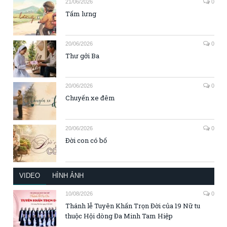
21/06/2026
0
Tấm lưng
20/06/2026
0
Thư gởi Ba
20/06/2026
0
Chuyến xe đêm
20/06/2026
0
Đời con có bố
VIDEO
HÌNH ẢNH
10/08/2026
0
Thánh lễ Tuyên Khấn Trọn Đời của 19 Nữ tu
thuộc Hội dòng Đa Minh Tam Hiệp