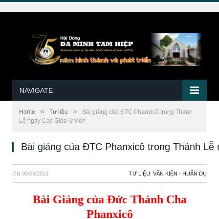
NAVIGATE
»
»
Home
Tư liệu
Bài giảng của ĐTC Phanxicô trong Thánh
Lễ ngày Các Giáo lý viên
Bài giảng của ĐTC Phanxicô trong Thánh Lễ 
ON
30/09/2013
TƯ LIỆU
,
VĂN KIỆN - HUẤN DỤ
Bài Giảng của Đức Thánh Cha
Phanxicô