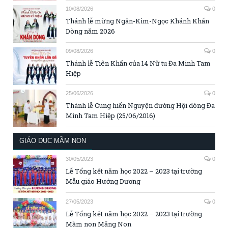
10/08/2026
0
Thánh lễ mừng Ngân-Kim-Ngọc Khánh Khấn
Dòng năm 2026
09/08/2026
0
Thánh lễ Tiên Khấn của 14 Nữ tu Đa Minh Tam
Hiệp
25/06/2026
0
Thánh lễ Cung hiến Nguyện đường Hội dòng Đa
Minh Tam Hiệp (25/06/2016)
GIÁO DỤC MẦM NON
30/05/2023
0
Lễ Tổng kết năm học 2022 – 2023 tại trường
Mẫu giáo Hướng Dương
27/05/2023
0
Lễ Tổng kết năm học 2022 – 2023 tại trường
Mầm non Măng Non