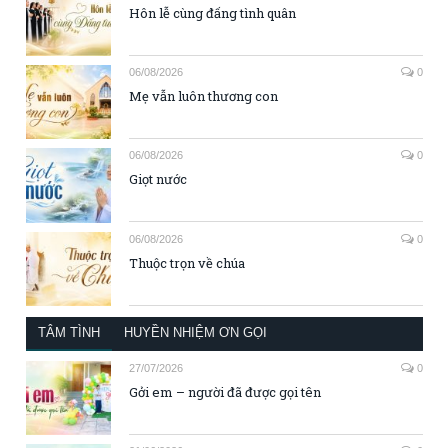
Hôn lễ cùng đấng tình quân
06/08/2026
0
Mẹ vẫn luôn thương con
06/08/2026
0
Giọt nước
06/08/2026
0
Thuộc trọn về chúa
TÂM TÌNH
HUYỀN NHIỆM ƠN GỌI
27/07/2026
0
Gởi em – người đã được gọi tên