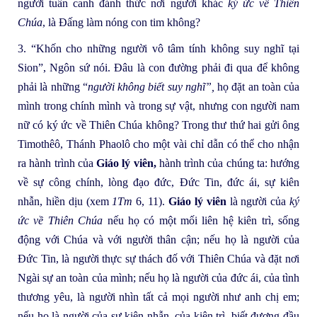
người tuần canh đánh thức nơi người khác
ký ức về Thiên
Chúa
, là Đấng làm nóng con tim không?
3. “Khốn cho những người vô tâm tính không suy nghĩ tại
Sion”, Ngôn sứ nói. Đâu là con đường phải đi qua để không
phải là những “
người không biết suy nghĩ”,
họ đặt an toàn của
mình trong chính mình và trong sự vật, nhưng con người nam
nữ có ký ức về Thiên Chúa không? Trong thư thứ hai gửi ông
Timothêô, Thánh Phaolô cho một vài chỉ dẫn có thể cho nhận
ra hành trình của
Giáo lý viên,
hành trình của chúng ta: hướng
về sự công chính, lòng đạo đức, Đức Tin, đức ái, sự kiên
nhẫn, hiền dịu (xem
1Tm
6, 11).
Giáo lý viên
là người của
ký
ức về Thiên Chúa
nếu họ có một mối liên hệ kiên trì, sống
động với Chúa và với người thân cận; nếu họ là người của
Đức Tin, là người thực sự thách đố với Thiên Chúa và đặt nơi
Ngài sự an toàn của mình; nếu họ là người của đức ái, của tình
thương yêu, là người nhìn tất cả mọi người như anh chị em;
nếu họ là người của sự kiên nhẫn, của kiên trì, biết đương đầu