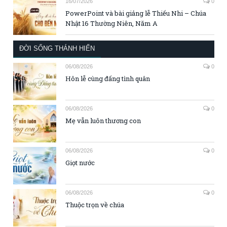
16/07/2026
0
PowerPoint và bài giảng lễ Thiếu Nhi – Chúa
Nhật 16 Thường Niên, Năm A
ĐỜI SỐNG THÁNH HIẾN
06/08/2026
0
Hôn lễ cùng đấng tình quân
06/08/2026
0
Mẹ vẫn luôn thương con
06/08/2026
0
Giọt nước
06/08/2026
0
Thuộc trọn về chúa