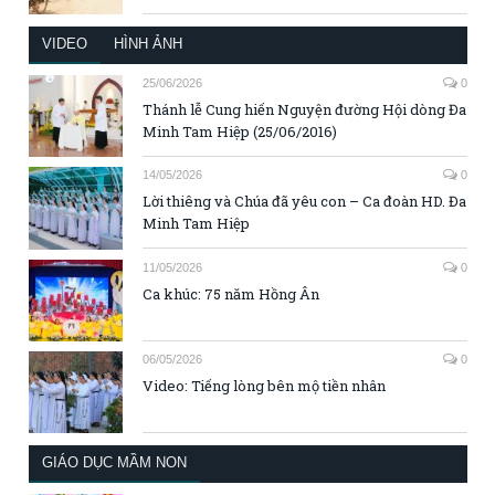
VIDEO
HÌNH ẢNH
25/06/2026
0
Thánh lễ Cung hiến Nguyện đường Hội dòng Đa
Minh Tam Hiệp (25/06/2016)
14/05/2026
0
Lời thiêng và Chúa đã yêu con – Ca đoàn HD. Đa
Minh Tam Hiệp
11/05/2026
0
Ca khúc: 75 năm Hồng Ân
06/05/2026
0
Video: Tiếng lòng bên mộ tiền nhân
GIÁO DỤC MẦM NON