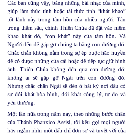
Các bạn cũng vậy, bằng những bài nhạc của mình,
giúp làm thức tỉnh hoặc tái thức tỉnh “khát khao”
tốt lành này trong tâm hồn của nhiều người. Tận
trong thẳm sâu, chính Thiên Chúa đã đặt vào niềm
khao khát đó, “cơn khát” này của tâm hồn. Và
Người đến để gặp gỡ chúng ta bằng con đường đó.
Chắc chắn không nằm trong sự ép buộc hão huyền
để có được những của cải hoặc để tiếp tục giữ hình
ảnh. Thiên Chúa không đến qua con đường đó;
không ai sẽ gặp gỡ Ngài trên con đường đó.
Nhưng chắc chắn Ngài sẽ đến ở bất kỳ nơi đâu có
sự đói khát hòa bình, đói khát công lý, tự do và
yêu thương.
Một lần nữa trong năm nay, theo những bước chân
của Thánh Phanxico Assisi, tôi kêu gọi mọi người
hãy ngắm nhìn một dấu chỉ đơn sơ và tuyệt vời của