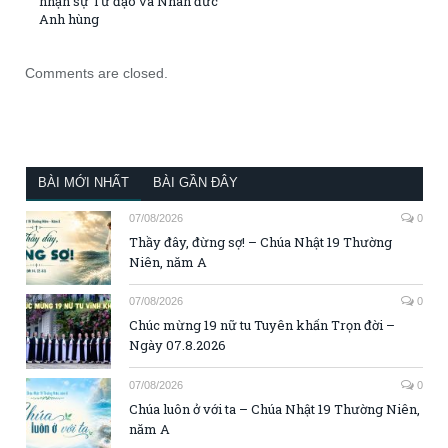
nhận sự Tử đạo và Nhân đức
Anh hùng
Comments are closed.
BÀI MỚI NHẤT
BÀI GẦN ĐÂY
07/08/2026
0
Thầy đây, đừng sợ! – Chúa Nhật 19 Thường
Niên, năm A
07/08/2026
0
Chúc mừng 19 nữ tu Tuyên khấn Trọn đời –
Ngày 07.8.2026
07/08/2026
0
Chúa luôn ở với ta – Chúa Nhật 19 Thường Niên,
năm A