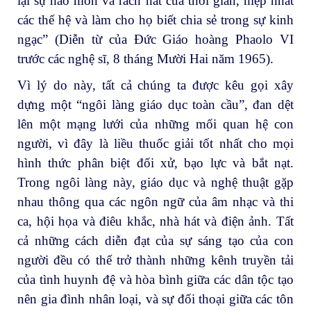
lại sự hao mòn và rách nát của thời gian, hiệp nhất
các thế hệ và làm cho họ biết chia sẻ trong sự kinh
ngạc” (Diễn từ của Đức Giáo hoàng Phaolo VI
trước các nghệ sĩ, 8 tháng Mười Hai năm 1965).
Vì lý do này, tất cả chúng ta được kêu gọi xây
dựng một “ngôi làng giáo dục toàn cầu”, đan dệt
lên một mạng lưới của những mối quan hệ con
người, vì đây là liều thuốc giải tốt nhất cho mọi
hình thức phân biệt đối xử, bạo lực và bắt nạt.
Trong ngôi làng này, giáo dục và nghệ thuật gặp
nhau thông qua các ngôn ngữ của âm nhạc và thi
ca, hội họa và điêu khắc, nhà hát và điện ảnh. Tất
cả những cách diễn đạt của sự sáng tạo của con
người đều có thể trở thành những kênh truyền tải
của tình huynh đệ và hòa bình giữa các dân tộc tạo
nên gia đình nhân loại, và sự đối thoại giữa các tôn