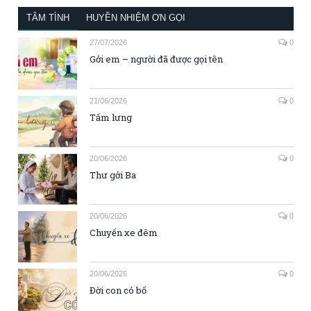
TÂM TÌNH
HUYỀN NHIỆM ƠN GỌI
27/07/2026
0
Gởi em – người đã được gọi tên
21/06/2026
0
Tấm lưng
20/06/2026
0
Thư gởi Ba
20/06/2026
0
Chuyến xe đêm
20/06/2026
0
Đời con có bố