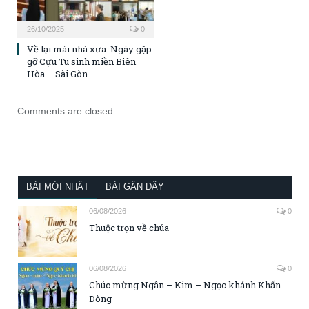
26/10/2025
0
Về lại mái nhà xưa: Ngày gặp
gỡ Cựu Tu sinh miền Biên
Hòa – Sài Gòn
Comments are closed.
BÀI MỚI NHẤT
BÀI GẦN ĐÂY
06/08/2026
0
Thuộc trọn về chúa
06/08/2026
0
Chúc mừng Ngân – Kim – Ngọc khánh Khấn
Dòng