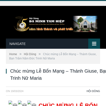
NAVIGATE
»
»
Home
Hội Dòng
Chúc mừng Lễ Bổn Mạng – Thánh Giuse,
Bạn Trăm Năm Đức Trinh Nữ Maria
Chúc mừng Lễ Bổn Mạng – Thánh Giuse, B
Trinh Nữ Maria
ON
19/03/2024
HỘI DÒNG
CHÚC MỪNG LỄ BỔN