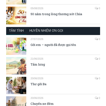
05/08/2026
0
50 năm trong lòng thương xót Chúa
TÂM TÌNH
HUYỀN NHIỆM ƠN GỌI
27/07/2026
0
Gởi em – người đã được gọi tên
21/06/2026
0
Tấm lưng
20/06/2026
0
Thư gởi Ba
20/06/2026
0
Chuyến xe đêm