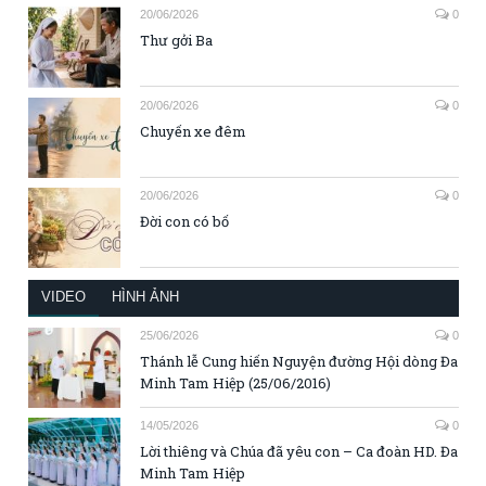
20/06/2026
0
Thư gởi Ba
20/06/2026
0
Chuyến xe đêm
20/06/2026
0
Đời con có bố
VIDEO
HÌNH ẢNH
25/06/2026
0
Thánh lễ Cung hiến Nguyện đường Hội dòng Đa
Minh Tam Hiệp (25/06/2016)
14/05/2026
0
Lời thiêng và Chúa đã yêu con – Ca đoàn HD. Đa
Minh Tam Hiệp