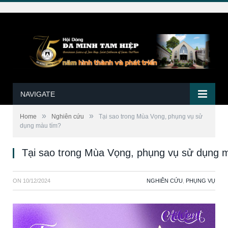
NAVIGATE
»
»
Home
Nghiên cứu
Tại sao trong Mùa Vọng, phụng vụ sử
dụng màu tím?
Tại sao trong Mùa Vọng, phụng vụ sử dụng 
ON
10/12/2024
NGHIÊN CỨU
,
PHỤNG VỤ