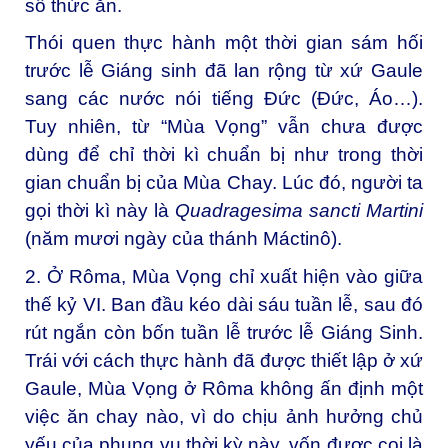
số thức ăn.
Thói quen thực hành một thời gian sám hối
trước lễ Giáng sinh đã lan rộng từ xứ Gaule
sang các nước nói tiếng Đức (Đức, Áo…).
Tuy nhiên, từ “Mùa Vọng” vẫn chưa được
dùng để chỉ thời kì chuẩn bị như trong thời
gian chuẩn bị của Mùa Chay. Lúc đó, người ta
gọi thời kì này là
Quadragesima sancti Martini
(năm mươi ngày của thánh Máctinô).
2. Ở Rôma, Mùa Vọng chỉ xuất hiện vào giữa
thế kỷ VI. Ban đầu kéo dài sáu tuần lễ, sau đó
rút ngắn còn bốn tuần lễ trước lễ Giáng Sinh.
Trái với cách thực hành đã được thiết lập ở xứ
Gaule, Mùa Vọng ở Rôma không ấn định một
việc ăn chay nào, vì do chịu ảnh hưởng chủ
yếu của phụng vụ thời kỳ này, vốn được coi là