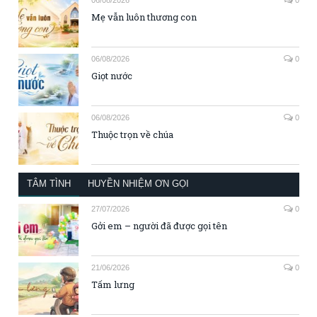
Mẹ vẫn luôn thương con
06/08/2026
0
Giọt nước
06/08/2026
0
Thuộc trọn về chúa
TÂM TÌNH
HUYỀN NHIỆM ƠN GỌI
27/07/2026
0
Gởi em – người đã được gọi tên
21/06/2026
0
Tấm lưng