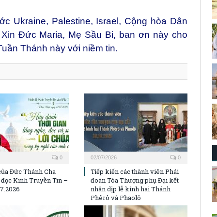
c Ukraine, Palestine, Israel, Cộng hòa Dân
Xin Đức Maria, Mẹ Sầu Bi, ban ơn này cho
uần Thánh này với niềm tin.
0
02/07/2026
0
của Đức Thánh Cha
Tiếp kiến các thành viên Phái
ờ đọc Kinh Truyền Tin –
đoàn Tòa Thượng phụ Đại kết
07.2026
nhân dịp lễ kính hai Thánh
Phêrô và Phaolô