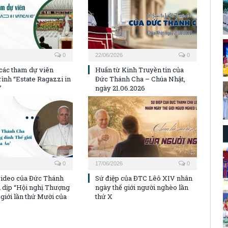
0
22/06/2026
0
 các tham dự viên
Huấn từ Kinh Truyền tin của
ình “Estate Ragazzi in
Đức Thánh Cha – Chúa Nhật,
”
ngày 21.06.2026
0
17/06/2026
0
video của Đức Thánh
Sứ điệp của ĐTC Lêô XIV nhân
 dịp “Hội nghị Thượng
ngày thế giới người nghèo lần
giới lần thứ Mười của
thứ X