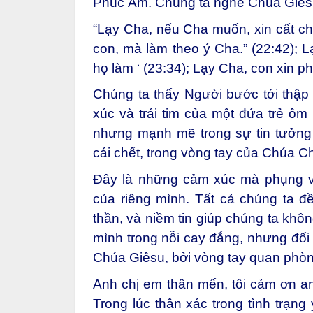
Phúc Âm. Chúng ta nghe Chúa Giêsu
“Lạy Cha, nếu Cha muốn, xin cất ch
con, mà làm theo ý Cha.” (22:42); L
họ làm ‘ (23:34); Lạy Cha, con xin p
Chúng ta thấy Người bước tới thập 
xúc và trái tim của một đứa trẻ ô
nhưng mạnh mẽ trong sự tin tưởng 
cái chết, trong vòng tay của Chúa C
Đây là những cảm xúc mà phụng vụ
của riêng mình. Tất cả chúng ta đ
thần, và niềm tin giúp chúng ta khô
mình trong nỗi cay đắng, nhưng đối
Chúa Giêsu, bởi vòng tay quan phò
Anh chị em thân mến, tôi cảm ơn an
Trong lúc thân xác trong tình trạng