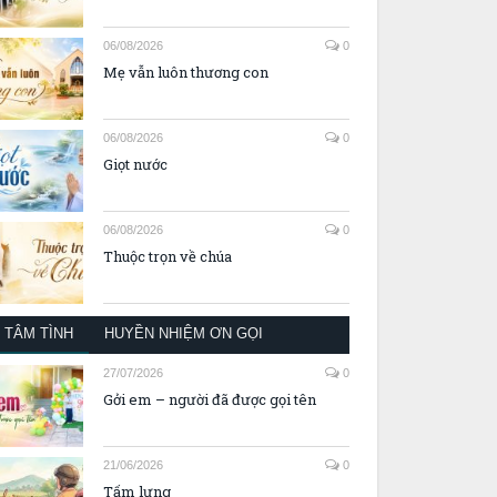
06/08/2026
0
Mẹ vẫn luôn thương con
06/08/2026
0
Giọt nước
06/08/2026
0
Thuộc trọn về chúa
TÂM TÌNH
HUYỀN NHIỆM ƠN GỌI
27/07/2026
0
Gởi em – người đã được gọi tên
21/06/2026
0
Tấm lưng