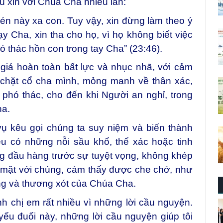
 xin với Chúa Cha nhiều lần:
én này xa con. Tuy vậy, xin đừng làm theo ý
ạy Cha, xin tha cho họ, vì họ không biết việc
hó thác hồn con trong tay Cha” (23:46).
giá hoàn toàn bất lực và nhục nhã, với cảm
m chặt cổ cha mình, mỏng manh về thân xác,
phó thác, cho đến khi Người an nghỉ, trong
ha.
 kêu gọi chúng ta suy niệm và biến thành
ều có những nỗi sầu khổ, thể xác hoặc tinh
ng đầu hàng trước sự tuyệt vọng, không khép
 mặt với chúng, cảm thấy được che chở, như
ng và thương xót của Chúa Cha.
h chị em rất nhiều vì những lời cầu nguyện.
 yếu đuối này, những lời cầu nguyện giúp tôi