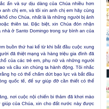
rắc ẩn và sự dịu dàng của Chúa nhiều hơn
anh chị em, và tôi xin anh chị em hãy cùng
 khổ cho Chúa, nhất là là những người bị ảnh
oặc thiên tai. Đặc biệt, xin Chúa đón nhận
 nhà ở Santo Domingo trong sự bình an của
m buồn thứ hai kể từ khi bắt đầu cuộc xung
ười đã thiệt mạng và hàng triệu gia đình đã
 khổ của các trẻ em, phụ nữ và những người
cao và cầu xin chúng ta hành động. Tôi nhắc
n, rằng họ có thể chấm dứt bạo lực và bắt đầu
ồng quốc tế, để sự giúp đỡ cần thiết có thể
ng, nơi cuộc nội chiến bi thảm đã khơi mào
 giúp của Chúa, xin cho đất nước này được