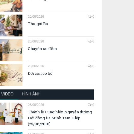
20/06/2026
0
Thư gởi Ba
20/06/2026
0
Chuyến xe đêm
20/06/2026
0
Đời con có bố
VIDEO
HÌNH ẢNH
25/06/2026
0
Thánh lễ Cung hiến Nguyện đường
Hội dòng Đa Minh Tam Hiệp
(25/06/2016)