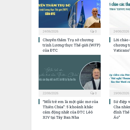
24/06/2026
0
24/06/2026
Chuyến thăm Trụ sở chương
Lời chào
trình Lương thực Thế giới (WFP)
chương tr
của ĐTC
Vaticano
22/06/2026
0
19/06/2026
“Mỗi trẻ em là một giấc mơ của
Sứ điệp 
Thiên Chúa”: 5 khoảnh khắc
Cha nhân
cảm động nhất của ĐTC Lêô
đỉnh Thế 
XIV tại Tây Ban Nha
Áo”