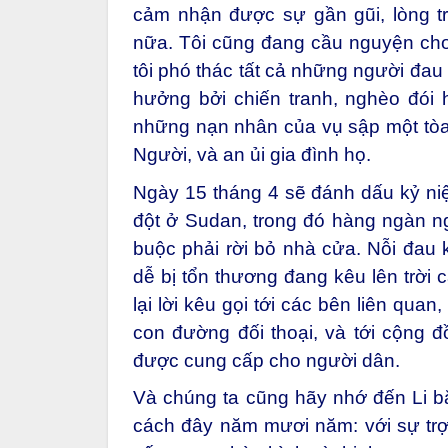
cảm nhận được sự gần gũi, lòng t
nữa. Tôi cũng đang cầu nguyện cho 
tôi phó thác tất cả những người đau
hưởng bởi chiến tranh, nghèo đói h
những nạn nhân của vụ sập một tòa
Người, và an ủi gia đình họ.
Ngày 15 tháng 4 sẽ đánh dấu kỷ niệ
đột ở Sudan, trong đó hàng ngàn ng
buộc phải rời bỏ nhà cửa. Nỗi đau
dễ bị tổn thương đang kêu lên trời 
lại lời kêu gọi tới các bên liên qua
con đường đối thoại, và tới cộng đ
được cung cấp cho người dân.
Và chúng ta cũng hãy nhớ đến Li bă
cách đây năm mươi năm: với sự trợ