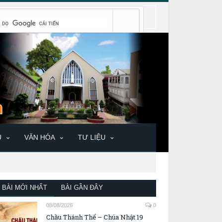
U
VĂN HÓA
TƯ LIỆU
BÀI MỚI NHẤT
BÀI GẦN ĐÂY
08/08/2026
0
Chầu Thánh Thể – Chúa Nhật 19