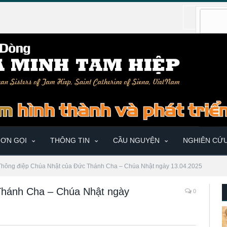
ƠN GỌI
THÔNG TIN
CẦU NGUYỆN
NGHIÊN CỨ
Thông điệp Chúa Nhật của Đức Thánh Cha – Chúa Nhật ngày 13.04.2025
Thánh Cha – Chúa Nhật ngày
0