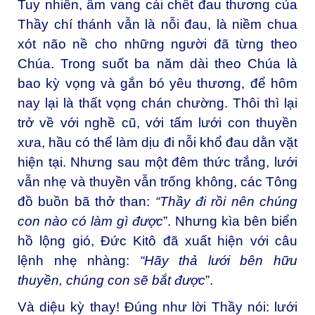
Tuy nhiên, âm vang cái chết đau thương của
Thầy chí thánh vẫn là nỗi đau, là niềm chua
xót não nề cho những người đã từng theo
Chúa. Trong suốt ba năm dài theo Chúa là
bao kỳ vọng và gắn bó yêu thương, để hôm
nay lại là thất vọng chán chường. Thôi thì lại
trở về với nghề cũ, với tấm lưới con thuyền
xưa, hầu có thể làm dịu đi nỗi khổ đau dằn vặt
hiện tại. Nhưng sau một đêm thức trắng, lưới
vẫn nhẹ và thuyền vẫn trống không, các Tông
đồ buồn bã thở than:
“Thầy đi rồi nên chúng
con nào có làm gì được
”. Nhưng kìa bên biển
hồ lộng gió, Đức Kitô đã xuất hiện với câu
lệnh nhẹ nhàng:
“Hãy thả lưới bên hữu
thuyền, chúng con sẽ bắt được
”.
Và diệu kỳ thay! Đúng như lời Thầy nói: lưới