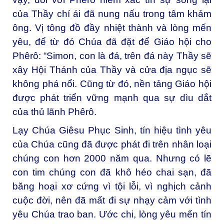
của Thầy chí ái đã nung nấu trong tâm khảm
ông. Vị tông đồ đầy nhiệt thành và lòng mến
yêu, để từ đó Chúa đã đặt để Giáo hội cho
Phêrô: “Simon, con là đá, trên đá này Thầy sẽ
xây Hội Thánh của Thầy và cửa địa ngục sẽ
không phá nổi. Cũng từ đó, nền tảng Giáo hội
được phát triển vững mạnh qua sự dìu dắt
của thủ lãnh Phêrô.
Lạy Chúa Giêsu Phục Sinh, tín hiệu tình yêu
của Chúa cũng đã được phát đi trên nhân loại
chúng con hơn 2000 năm qua. Nhưng có lẽ
con tim chúng con đã khô héo chai sạn, đã
băng hoại xơ cứng vì tội lỗi, vì nghịch cảnh
cuộc đời, nên đã mất đi sự nhạy cảm với tình
yêu Chúa trao ban. Ước chi, lòng yêu mến tín