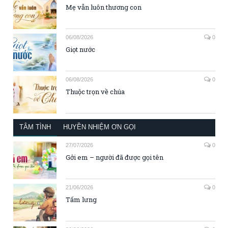
Mẹ vẫn luôn thương con
06/08/2026
0
Giọt nước
06/08/2026
0
Thuộc trọn về chúa
TÂM TÌNH
HUYỀN NHIỆM ƠN GỌI
27/07/2026
0
Gởi em – người đã được gọi tên
21/06/2026
0
Tấm lưng