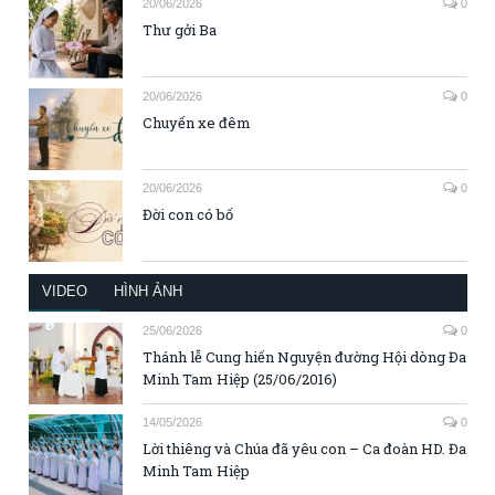
20/06/2026
0
Thư gởi Ba
20/06/2026
0
Chuyến xe đêm
20/06/2026
0
Đời con có bố
VIDEO
HÌNH ẢNH
25/06/2026
0
Thánh lễ Cung hiến Nguyện đường Hội dòng Đa
Minh Tam Hiệp (25/06/2016)
14/05/2026
0
Lời thiêng và Chúa đã yêu con – Ca đoàn HD. Đa
Minh Tam Hiệp