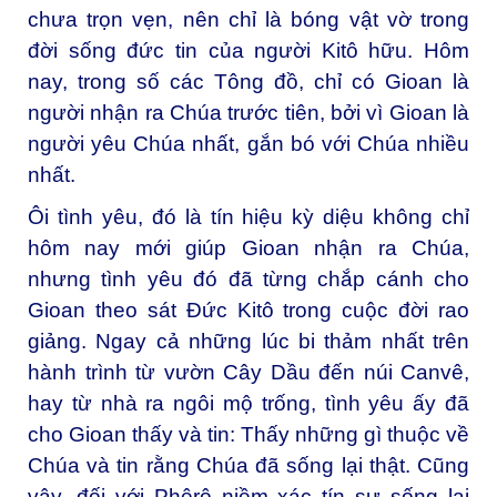
chưa trọn vẹn, nên chỉ là bóng vật vờ trong
đời sống đức tin của người Kitô hữu. Hôm
nay, trong số các Tông đồ, chỉ có Gioan là
người nhận ra Chúa trước tiên, bởi vì Gioan là
người yêu Chúa nhất, gắn bó với Chúa nhiều
nhất.
Ôi tình yêu, đó là tín hiệu kỳ diệu không chỉ
hôm nay mới giúp Gioan nhận ra Chúa,
nhưng tình yêu đó đã từng chắp cánh cho
Gioan theo sát Đức Kitô trong cuộc đời rao
giảng. Ngay cả những lúc bi thảm nhất trên
hành trình từ vườn Cây Dầu đến núi Canvê,
hay từ nhà ra ngôi mộ trống, tình yêu ấy đã
cho Gioan thấy và tin: Thấy những gì thuộc về
Chúa và tin rằng Chúa đã sống lại thật. Cũng
vậy, đối với Phêrô niềm xác tín sự sống lại