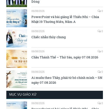
Dòng
06/08/2026
0
PowerPoint và bài giảng lễ Thiếu Nhi – Chúa
Nhật 19 Thường Niên, Năm A
06/08/2026
0
Chiếc nhẫn thủy chung
06/08/2026
0
Chầu Thánh Thể – Thứ Sáu, ngày 07.08.2026
06/08/2026
0
Ai muốn theo Thầy, phải từ bỏ chính mình – SN
ngày 07.08.2026
MỤC VỤ GIÁO XỨ
06/08/2026
0
PowerPoint và bài giảng lễ Thiếu Nhi – Chúa