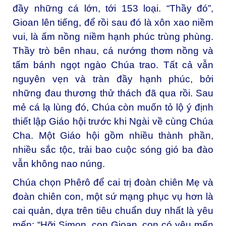
đầy những cá lớn, tới 153 loại. “Thầy đó”,
Gioan lên tiếng, để rồi sau đó là xôn xao niềm
vui, là ấm nồng niềm hạnh phúc trùng phùng.
Thầy trò bên nhau, cá nướng thơm nồng và
tấm bánh ngọt ngào Chúa trao. Tất cả vẫn
nguyên vẹn và tràn đầy hạnh phúc, bởi
những đau thương thử thách đã qua rồi. Sau
mẻ cá lạ lùng đó, Chúa còn muốn tỏ lộ ý định
thiết lập Giáo hội trước khi Ngài về cùng Chúa
Cha. Một Giáo hội gồm nhiều thành phần,
nhiều sắc tộc, trải bao cuộc sóng gió ba đào
vẫn không nao núng.
Chúa chọn Phêrô để cai trị đoàn chiên Mẹ và
đoàn chiên con, một sứ mạng phục vụ hơn là
cai quản, dựa trên tiêu chuẩn duy nhất là yêu
mến: “Hỡi Simon, con Gioan, con có yêu mến