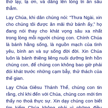
thờ lạy, tạ ơn, và dâng lên lòng tri ân sâu
thẳm.
Lạy Chúa, k
hi dân chúng nói: “Thưa Ngài, xin
cho chúng tôi được ăn mãi thứ bánh ấy,” họ
đang nói thay cho khát vọng sâu xa nhất
trong lòng mỗi người chúng con. Chính Chúa
là bánh hằng sống, là nguồn mạch của tình
yêu, bình an và sự sống đời đời. Xin Chúa
luôn là bánh thiêng liêng nuôi dưỡng linh hồn
chúng con, để chúng con không bao giờ phải
đói khát trước những cạm bẫy, thử thách của
thế gian.
Lạy Chúa Giêsu Thánh Thể, c
húng con tin
rằng, chỉ khi đến với Chúa, chúng con mới tìm
thấy no thoả thực sự. Xin dạy chúng con biết
tìm kiếm Chúa không phải vì những điều