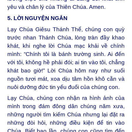
yêu và chân lý của Thiên Chúa. Amen.
5. LỜI NGUYỆN NGẮN
Lạy Chúa Giêsu Thánh Thể, c
húng con quỳ
trước nhan Thánh Chúa, lòng tràn đầy khao
khát, khi nghe lời Chúa mạc khải về chính
mình: “Chính tôi là bánh trường sinh. Ai đến
với tôi, không hề phải đói; ai tin vào tôi, chẳng
khát bao giờ!” Lời Chúa hôm nay như suối
nguồn tươi mát, xoa dịu tâm hồn khô cằn và
nuôi dưỡng đức tin yếu đuối của chúng con.
Lạy Chúa, c
húng con nhận ra hình ảnh của
mình trong đám đông dân chúng năm xưa,
những người tìm kiếm Chúa nhưng lại đặt ra
những đòi hỏi, những điều kiện để tin vào
Chúa. Biết bao lần, chúng con cũng tìm đến