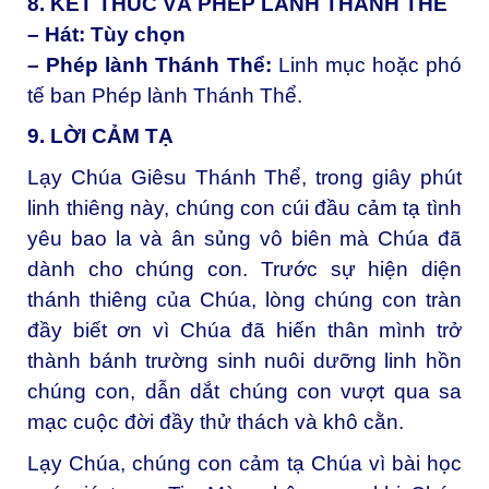
8. KẾT THÚC VÀ PHÉP LÀNH THÁNH THỂ
– Hát: Tùy chọn
– Phép lành Thánh Thể:
Linh mục hoặc phó
tế ban Phép lành Thánh Thể.
9. LỜI CẢM TẠ
Lạy Chúa Giêsu Thánh Thể, t
rong giây phút
linh thiêng này, chúng con cúi đầu cảm tạ tình
yêu bao la và ân sủng vô biên mà Chúa đã
dành cho chúng con. Trước sự hiện diện
thánh thiêng của Chúa, lòng chúng con tràn
đầy biết ơn vì Chúa đã hiến thân mình trở
thành bánh trường sinh nuôi dưỡng linh hồn
chúng con, dẫn dắt chúng con vượt qua sa
mạc cuộc đời đầy thử thách và khô cằn.
Lạy Chúa, chúng con cảm tạ Chúa vì bài học