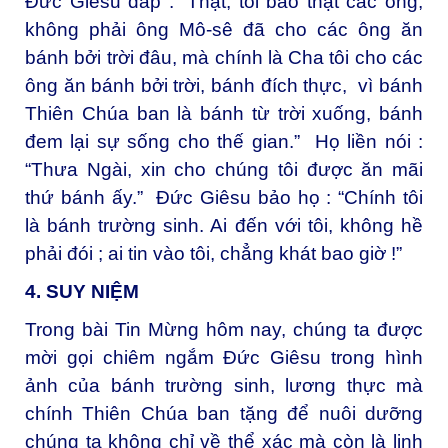
Đức Giêsu đáp : “Thật, tôi bảo thật các ông,
không phải ông Mô-sê đã cho các ông ăn
bánh bởi trời đâu, mà chính là Cha tôi cho các
ông ăn bánh bởi trời, bánh đích thực, vì bánh
Thiên Chúa ban là bánh từ trời xuống, bánh
đem lại sự sống cho thế gian.” Họ liền nói :
“Thưa Ngài, xin cho chúng tôi được ăn mãi
thứ bánh ấy.” Đức Giêsu bảo họ : “Chính tôi
là bánh trường sinh. Ai đến với tôi, không hề
phải đói ; ai tin vào tôi, chẳng khát bao giờ !”
4. SUY NIỆM
Trong bài Tin Mừng hôm nay, chúng ta được
mời gọi chiêm ngắm Đức Giêsu trong hình
ảnh của bánh trường sinh, lương thực mà
chính Thiên Chúa ban tặng để nuôi dưỡng
chúng ta không chỉ về thể xác mà còn là linh