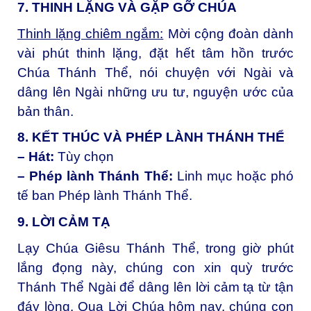
7. THINH LẶNG VÀ GẶP GỠ CHÚA
Thinh lặng chiêm ngắm:
Mời cộng đoàn dành
vài phút thinh lặng, đặt hết tâm hồn trước
Chúa Thánh Thể, nói chuyện với Ngài và
dâng lên Ngài những ưu tư, nguyện ước của
bản thân.
8. KẾT THÚC VÀ PHÉP LÀNH THÁNH THỂ
– Hát:
Tùy chọn
– Phép lành Thánh Thể:
Linh mục hoặc phó
tế ban Phép lành Thánh Thể.
9. LỜI CẢM TẠ
Lạy Chúa Giêsu Thánh Thể, t
rong giờ phút
lắng đọng này, chúng con xin quỳ trước
Thánh Thể Ngài để dâng lên lời cảm tạ từ tận
đáy lòng. Qua Lời Chúa hôm nay, chúng con