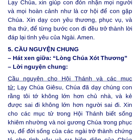
Lạy Chúa, xin giúp con đón nhận mọi người
và mọi hoàn cảnh như là cơ hội để con gặp
Chúa. Xin dạy con yêu thương, phục vụ, và
tha thứ, để từng bước con đi đều trở thành lời
đáp lại tình yêu của Ngài. Amen.
5. CẦU NGUYỆN CHUNG
– Hát xen giữa: “Lòng Chúa Xót Thương”
– Lời nguyện chung:
Cầu nguyện cho Hội Thánh và các mục
tử:
Lạy Chúa Giêsu, Chúa đã dạy chúng con
rằng tôi tớ không lớn hơn chủ nhà, và kẻ
được sai đi không lớn hơn người sai đi. Xin
cho các mục tử trong Hội Thánh biết sống
khiêm nhường và noi gương Chúa trong phục
vụ, để đời sống của các ngài trở thành chứng
tá cho tình yêu và sự hiện diện của Chúa