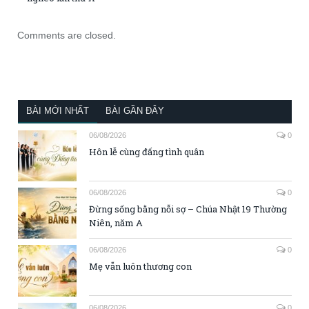
Comments are closed.
BÀI MỚI NHẤT
BÀI GẦN ĐÂY
06/08/2026
0
Hôn lễ cùng đấng tình quân
06/08/2026
0
Đừng sống bằng nỗi sợ – Chúa Nhật 19 Thường
Niên, năm A
06/08/2026
0
Mẹ vẫn luôn thương con
06/08/2026
0