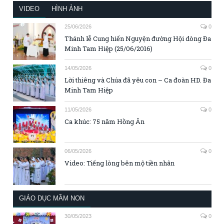
VIDEO
HÌNH ẢNH
25/06/2026
0
Thánh lễ Cung hiến Nguyện đường Hội dòng Đa
Minh Tam Hiệp (25/06/2016)
14/05/2026
0
Lời thiêng và Chúa đã yêu con – Ca đoàn HD. Đa
Minh Tam Hiệp
11/05/2026
0
Ca khúc: 75 năm Hồng Ân
06/05/2026
0
Video: Tiếng lòng bên mộ tiền nhân
GIÁO DỤC MẦM NON
30/05/2023
0