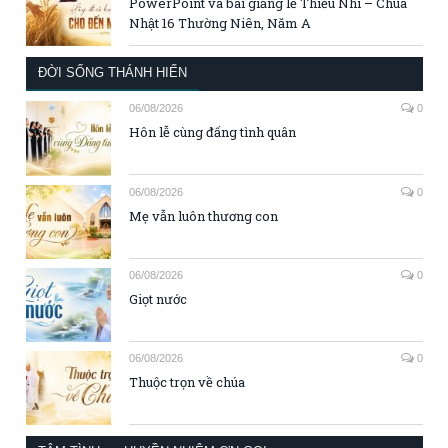
PowerPoint và bài giảng lễ Thiếu Nhi – Chúa
Nhật 16 Thường Niên, Năm A
ĐỜI SỐNG THÁNH HIẾN
06/08/2026
0
Hôn lễ cùng đấng tình quân
06/08/2026
0
Mẹ vẫn luôn thương con
06/08/2026
0
Giọt nước
06/08/2026
0
Thuộc trọn về chúa