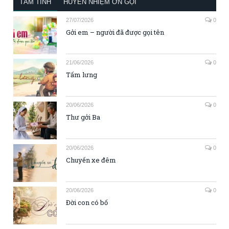
TÂM TÌNH
HUYỀN NHIỆM ƠN GỌI
27/07/2026
0
Gởi em – người đã được gọi tên
21/06/2026
0
Tấm lưng
20/06/2026
0
Thư gởi Ba
20/06/2026
0
Chuyến xe đêm
20/06/2026
0
Đời con có bố