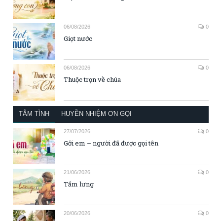
06/08/2026
0
Giọt nước
06/08/2026
0
Thuộc trọn về chúa
TÂM TÌNH
HUYỀN NHIỆM ƠN GỌI
27/07/2026
0
Gởi em – người đã được gọi tên
21/06/2026
0
Tấm lưng
20/06/2026
0