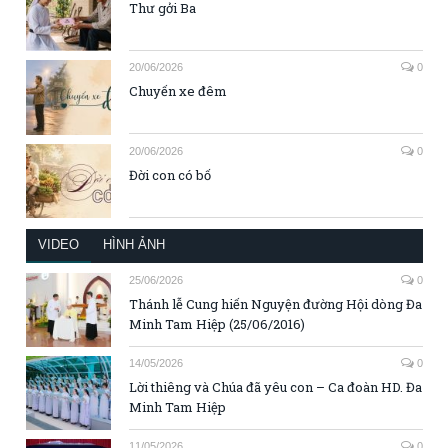
Thư gởi Ba
20/06/2026
0
Chuyến xe đêm
20/06/2026
0
Đời con có bố
VIDEO
HÌNH ẢNH
25/06/2026
0
Thánh lễ Cung hiến Nguyện đường Hội dòng Đa
Minh Tam Hiệp (25/06/2016)
14/05/2026
0
Lời thiêng và Chúa đã yêu con – Ca đoàn HD. Đa
Minh Tam Hiệp
11/05/2026
0