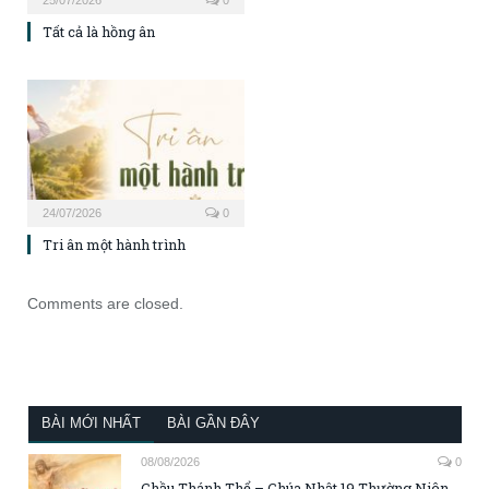
Tất cả là hồng ân
24/07/2026
0
Tri ân một hành trình
Comments are closed.
BÀI MỚI NHẤT
BÀI GẦN ĐÂY
08/08/2026
0
Chầu Thánh Thể – Chúa Nhật 19 Thường Niên,