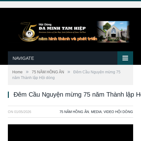
NAVIGATE
»
»
Home
75 NĂM HỒNG ÂN
Đêm Cầu Nguyện mừng 75
năm Thành lập Hội dòng
Đêm Cầu Nguyện mừng 75 năm Thành lập H
ON
01/05/2026
75 NĂM HỒNG ÂN
,
MEDIA
,
VIDEO HỘI DÒNG